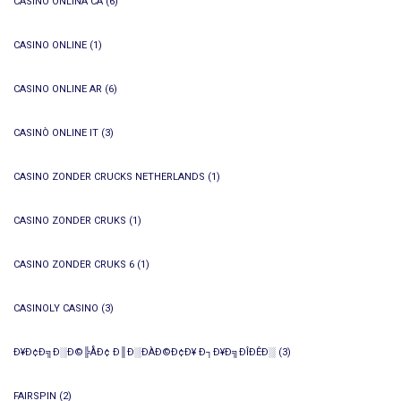
CASINO ONLINA CA
(6)
CASINO ONLINE
(1)
CASINO ONLINE AR
(6)
CASINÒ ONLINE IT
(3)
CASINO ZONDER CRUCKS NETHERLANDS
(1)
CASINO ZONDER CRUKS
(1)
CASINO ZONDER CRUKS 6
(1)
CASINOLY CASINO
(3)
Ð¥Ð¢Ð╗Ð░Ð©╠ÅÐ¢ Ð║Ð░ÐÀÐ©Ð¢Ð¥ Ð┐Ð¥Ð╗ÐÎÐÊÐ░
(3)
FAIRSPIN
(2)