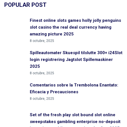
POPULAR POST
Finest online slots games holly jolly penguins
slot casino the real deal currency having
amazing picture 2025
8 octubre, 2025
Spilleautomater Skuespil tilslutte 300+ i24Slot
login registrering Jagtslot Spillemaskiner
2025
8 octubre, 2025
Comentarios sobre la Trembolona Enantato:
Eficacia y Precauciones
8 octubre, 2025
Set of the fresh play slot bound slot online
sweepstakes gambling enterprise no-deposit