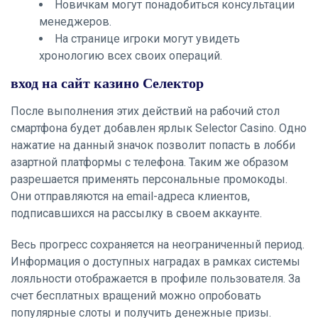
Новичкам могут понадобиться консультации
менеджеров.
На странице игроки могут увидеть
хронологию всех своих операций.
вход на сайт казино Селектор
После выполнения этих действий на рабочий стол
смартфона будет добавлен ярлык Selector Casino. Одно
нажатие на данный значок позволит попасть в лобби
азартной платформы с телефона. Таким же образом
разрешается применять персональные промокоды.
Они отправляются на email-адреса клиентов,
подписавшихся на рассылку в своем аккаунте.
Весь прогресс сохраняется на неограниченный период.
Информация о доступных наградах в рамках системы
лояльности отображается в профиле пользователя. За
счет бесплатных вращений можно опробовать
популярные слоты и получить денежные призы.