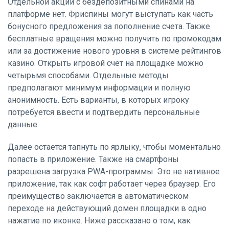
Отдельной акции с бездепозитными спинами на
платформе нет. Фриспины могут выступать как часть
бонусного предложения за пополнение счета. Также
бесплатные вращения можно получить по промокодам
или за достижение нового уровня в системе рейтингов
казино. Открыть игровой счет на площадке можно
четырьмя способами. Отдельные методы
предполагают минимум информации и полную
анонимность. Есть варианты, в которых игроку
потребуется ввести и подтвердить персональные
данные.
Далее остается тапнуть по ярлыку, чтобы моментально
попасть в приложение. Также на смартфоны
разрешена загрузка PWA-программы. Это не нативное
приложение, так как софт работает через браузер. Его
преимущество заключается в автоматическом
переходе на действующий домен площадки в одно
нажатие по иконке. Ниже рассказано о том, как