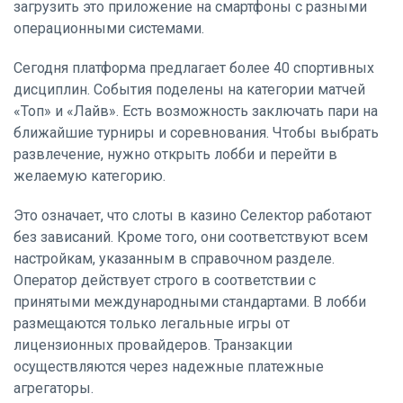
загрузить это приложение на смартфоны с разными
операционными системами.
Сегодня платформа предлагает более 40 спортивных
дисциплин. События поделены на категории матчей
«Топ» и «Лайв». Есть возможность заключать пари на
ближайшие турниры и соревнования. Чтобы выбрать
развлечение, нужно открыть лобби и перейти в
желаемую категорию.
Это означает, что слоты в казино Селектор работают
без зависаний. Кроме того, они соответствуют всем
настройкам, указанным в справочном разделе.
Оператор действует строго в соответствии с
принятыми международными стандартами. В лобби
размещаются только легальные игры от
лицензионных провайдеров. Транзакции
осуществляются через надежные платежные
агрегаторы.