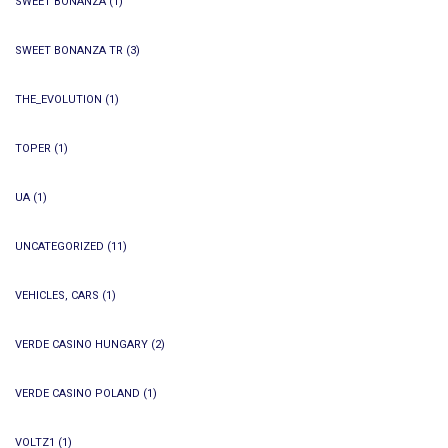
SWEET BONANZA
(1)
SWEET BONANZA TR
(3)
THE_EVOLUTION
(1)
TOPER
(1)
UA
(1)
UNCATEGORIZED
(11)
VEHICLES, CARS
(1)
VERDE CASINO HUNGARY
(2)
VERDE CASINO POLAND
(1)
VOLTZ1
(1)