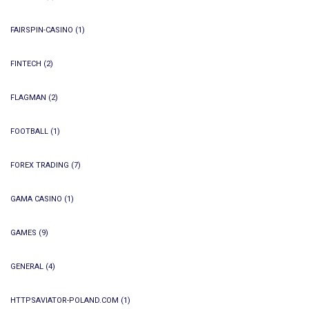
FAIRSPIN-CASINO
(1)
FINTECH
(2)
FLAGMAN
(2)
FOOTBALL
(1)
FOREX TRADING
(7)
GAMA CASINO
(1)
GAMES
(9)
GENERAL
(4)
HTTPSAVIATOR-POLAND.COM
(1)