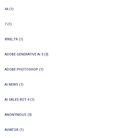
44
(1)
7
(1)
8900_TR
(1)
ADOBE GENERATIVE AI 3
(3)
ADOBE PHOTOSHOP
(1)
AI NEWS
(1)
AI SALES BOT 4
(1)
ANONYMOUS
(3)
AVIATOR
(1)