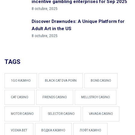
incentive gambling enterprises for Sep 2025
8 octubre, 2025
Discover Drawnudes: A Unique Platform for
Adult Art in the US
8 octubre, 2025
TAGS
1GO КАЗИНО
BLACK CAT DVA PORN
BONS CASINO
CAT CASINO
FRIENDS CASINO
MELLSTROY CASINO
MOTOR CASINO
SELECTOR CASINO
VAVADA CASINO
VODKA BET
ВОДКА КАЗИНО
ЛОФТ КАЗИНО