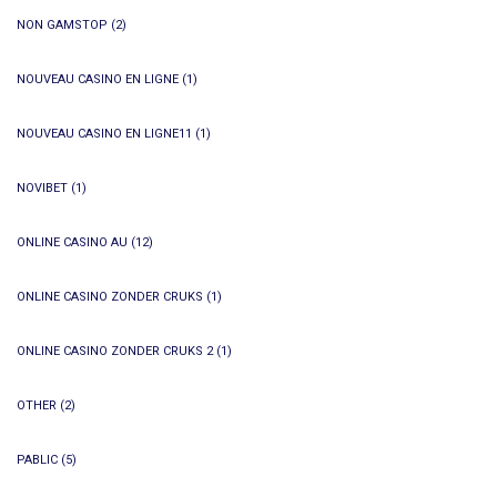
NON GAMSTOP
(2)
NOUVEAU CASINO EN LIGNE
(1)
NOUVEAU CASINO EN LIGNE11
(1)
NOVIBET
(1)
ONLINE CASINO AU
(12)
ONLINE CASINO ZONDER CRUKS
(1)
ONLINE CASINO ZONDER CRUKS 2
(1)
OTHER
(2)
PABLIC
(5)