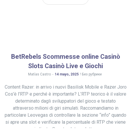
BetRebels Scommesse online Casinò
Slots Casinò Live e Giochi
by
Matías Castro
14 mayo, 2025
! Без рубрики
Content Razer: in arrivo i nuovi Basilisk Mobile e Razer Joro
Cos’è l’RTP e perché è importante? L’RTP teorico è il valore
determinato dagli sviluppatori del gioco e testato
attraverso milioni di giri simulati. Raccomandiamo in
particolare Leovegas di controllare la sezione “info” quando
si apre una slot e verificare la percentuale di RTP che viene
indicata. Questa slot prodotta…
READ MORE