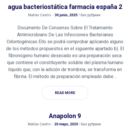
agua bacteriostática farmacia españa 2
by
Matías Castro
30 junio, 2025
! Без рубрики
Documento De Consenso Sobre El Tratamiento
Antimicrobiano De Las Infecciones Bacterianas
Odontogénicas Ello se podrá comprobar aplicando alguno
de los métodos propuestos en el siguiente apartado b). El
fibronógeno humano desecado es una preparación seca
que contiene el constituyente soluble del plasma humano
líquido que, con la adición de trombina, se transforma en
fibrina. El método de preparación empleado debe…
READ MORE
Anapolon 9
by
Matías Castro
20 mayo, 2025
! Без рубрики