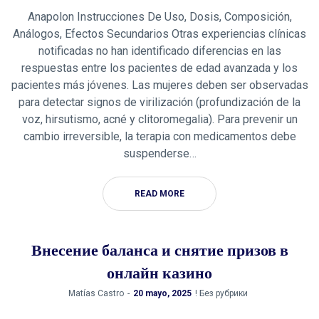
Anapolon Instrucciones De Uso, Dosis, Composición,
Análogos, Efectos Secundarios Otras experiencias clínicas
notificadas no han identificado diferencias en las
respuestas entre los pacientes de edad avanzada y los
pacientes más jóvenes. Las mujeres deben ser observadas
para detectar signos de virilización (profundización de la
voz, hirsutismo, acné y clitoromegalia). Para prevenir un
cambio irreversible, la terapia con medicamentos debe
suspenderse…
READ MORE
Внесение баланса и снятие призов в
онлайн казино
by
Matías Castro
20 mayo, 2025
! Без рубрики