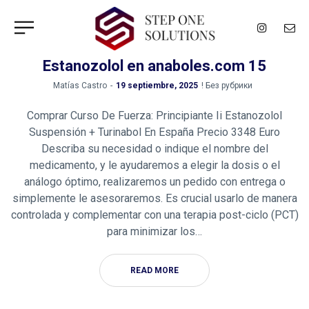
Estanozolol en anaboles.com 15
by
Matías Castro
19 septiembre, 2025
! Без рубрики
Comprar Curso De Fuerza: Principiante Ii Estanozolol
Suspensión + Turinabol En España Precio 3348 Euro
Describa su necesidad o indique el nombre del
medicamento, y le ayudaremos a elegir la dosis o el
análogo óptimo, realizaremos un pedido con entrega o
simplemente le asesoraremos. Es crucial usarlo de manera
controlada y complementar con una terapia post-ciclo (PCT)
para minimizar los…
READ MORE