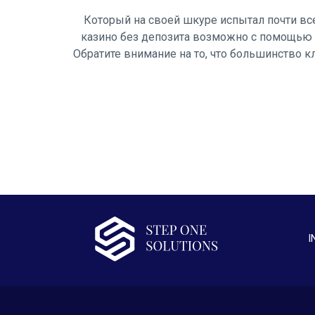
Который на своей шкуре испытал почти вс
казино без депозита возможно с помощью с
Обратите внимание на то, что большинство к
I