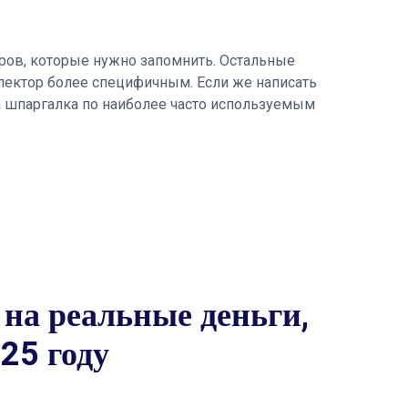
ров, которые нужно запомнить. Остальные
електор более специфичным. Если же написать
та шпаргалка по наиболее часто используемым
на реальные деньги,
25 году