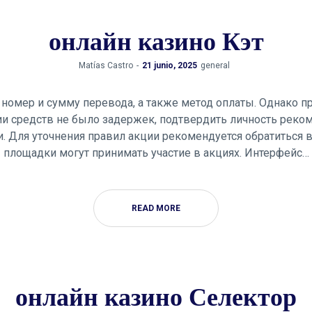
онлайн казино Кэт
by
Matías Castro
21 junio, 2025
general
, номер и сумму перевода, а также метод оплаты. Однако 
ии средств не было задержек, подтвердить личность реко
. Для уточнения правил акции рекомендуется обратиться в
площадки могут принимать участие в акциях. Интерфейс…
READ MORE
онлайн казино Селектор