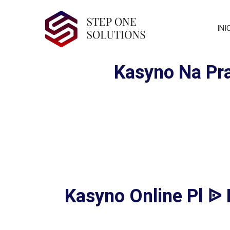
INI
Kasyno Na Pr
Kasyno Online Pl ᐉ