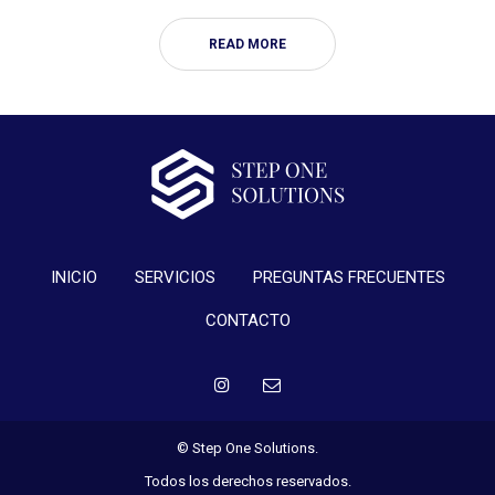
READ MORE
INICIO
SERVICIOS
PREGUNTAS FRECUENTES
CONTACTO
© Step One Solutions.
Todos los derechos reservados.