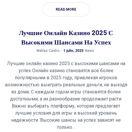
READ MORE
Лучшие Онлайн Казино 2025 С
Высокими Шансами На Успех
by
Matías Castro
1 julio, 2025
News
Лучшие онлайн казино 2025 с высокими шансами на
успех Онлайн казино становятся всё более
популярными в 2025 году, привлекая игроков
возможностью выиграть реальные деньги, не выходя
из дома. С каждым годом игры становятся более
доступными, а их разнообразие продолжает расти.
Важно выбирать платформу, которая предлагает
лучшие условия для игры и высокий уровень
надежности. Высокие шансы на успех зависят не
только…