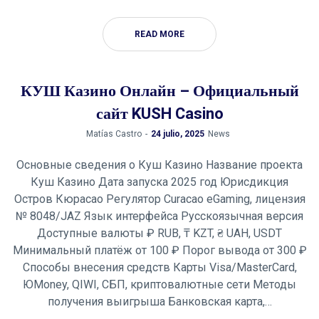
READ MORE
КУШ Казино Онлайн – Официальный
сайт KUSH Casino
by
Matías Castro
24 julio, 2025
News
Основные сведения о Куш Казино Название проекта
Куш Казино Дата запуска 2025 год Юрисдикция
Остров Кюрасао Регулятор Curacao eGaming, лицензия
№ 8048/JAZ Язык интерфейса Русскоязычная версия
Доступные валюты ₽ RUB, ₸ KZT, ₴ UAH, USDT
Минимальный платёж от 100 ₽ Порог вывода от 300 ₽
Способы внесения средств Карты Visa/MasterCard,
ЮMoney, QIWI, СБП, криптовалютные сети Методы
получения выигрыша Банковская карта,…