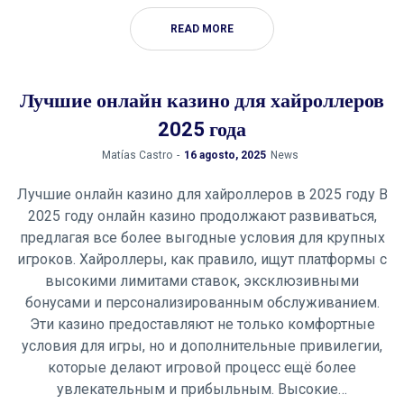
READ MORE
Лучшие онлайн казино для хайроллеров
2025 года
by
Matías Castro
16 agosto, 2025
News
Лучшие онлайн казино для хайроллеров в 2025 году В
2025 году онлайн казино продолжают развиваться,
предлагая все более выгодные условия для крупных
игроков. Хайроллеры, как правило, ищут платформы с
высокими лимитами ставок, эксклюзивными
бонусами и персонализированным обслуживанием.
Эти казино предоставляют не только комфортные
условия для игры, но и дополнительные привилегии,
которые делают игровой процесс ещё более
увлекательным и прибыльным. Высокие…