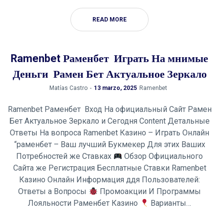
READ MORE
Ramenbet Раменбет ️ Играть На мнимые
Деньги ️ Рамен Бет Актуальное Зеркало
by
Matías Castro
13 marzo, 2025
Ramenbet
Ramenbet Раменбет
Вход На официальный Сайт Рамен
Бет Актуальное Зеркало и Сегодня Content Детальные
Ответы На вопроса Ramenbet Казино – Играть Онлайн
“раменбет – Ваш лучший Букмекер Для этих Ваших
Потребностей же Ставках
Обзор Официального
Сайта же Регистрация Бесплатные Ставки Ramenbet
Казино Онлайн Информация ддя Пользователей:
Ответы а Вопросы
Промоакции И Программы
Лояльности Раменбет Казино
Варианты…