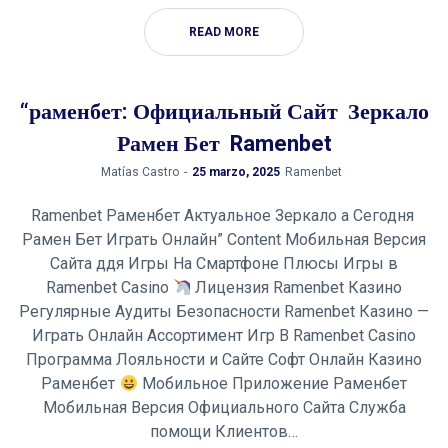
READ MORE
“раменбет: Официальный Сайт ️ Зеркало
Рамен Бет ️ Ramenbet
by
Matías Castro
25 marzo, 2025
Ramenbet
Ramenbet Раменбет Актуальное Зеркало а Сегодня
Рамен Бет Играть Онлайн” Content Мобильная Версия
Сайта ддя Игры На Смартфоне Плюсы Игры в
Ramenbet Casino
Лицензия Ramenbet Казино
Регулярные Аудиты Безопасности Ramenbet Казино —
Играть Онлайн Ассортимент Игр В Ramenbet Casino
Программа Лояльности и Сайте Софт Онлайн Казино
Раменбет
Мобильное Приложение Раменбет
Мобильная Версия Официального Сайта Служба
помощи Клиентов…