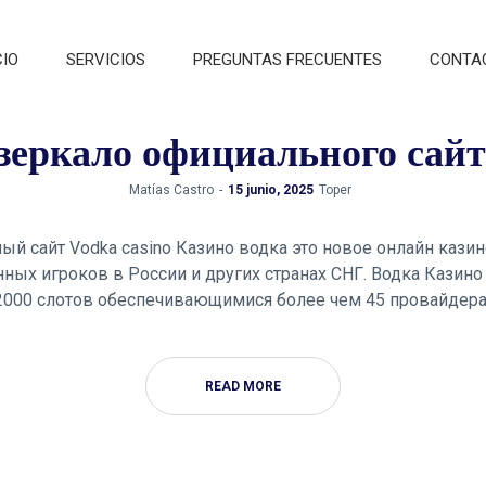
CIO
SERVICIOS
PREGUNTAS FRECUENTES
CONTA
 зеркало официального сайт
by
Matías Castro
15 junio, 2025
Toper
ый сайт Vodka casino Казино водка это новое онлайн казин
ых игроков в России и других странах СНГ. Водка Казин
000 слотов обеспечивающимися более чем 45 провайдерам
READ MORE