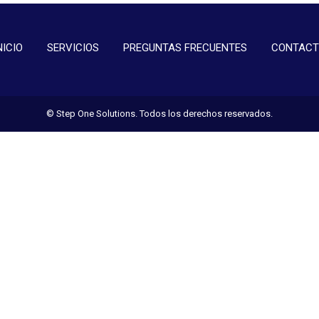
NICIO
SERVICIOS
PREGUNTAS FRECUENTES
CONTAC
© Step One Solutions.
Todos los derechos reservados.