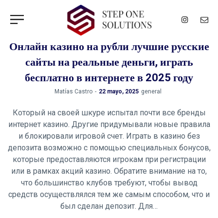
Онлайн казино на рубли лучшие русские
сайты на реальные деньги, играть
бесплатно в интернете в 2025 году
by
Matías Castro
22 mayo, 2025
general
Который на своей шкуре испытал почти все бренды
интернет казино. Другие придумывали новые правила
и блокировали игровой счет. Играть в казино без
депозита возможно с помощью специальных бонусов,
которые предоставляются игрокам при регистрации
или в рамках акций казино. Обратите внимание на то,
что большинство клубов требуют, чтобы вывод
средств осуществлялся тем же самым способом, что и
был сделан депозит. Для…