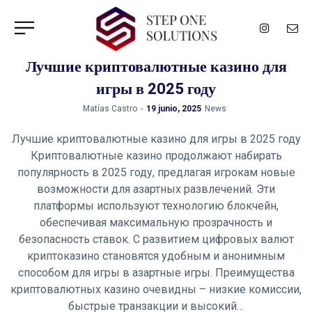
Лучшие криптовалютные казино для
игры в 2025 году
by
Matías Castro
19 junio, 2025
News
Лучшие криптовалютные казино для игры в 2025 году
Криптовалютные казино продолжают набирать
популярность в 2025 году, предлагая игрокам новые
возможности для азартных развлечений. Эти
платформы используют технологию блокчейн,
обеспечивая максимальную прозрачность и
безопасность ставок. С развитием цифровых валют
криптоказино становятся удобным и анонимным
способом для игры в азартные игры. Преимущества
криптовалютных казино очевидны – низкие комиссии,
быстрые транзакции и высокий…