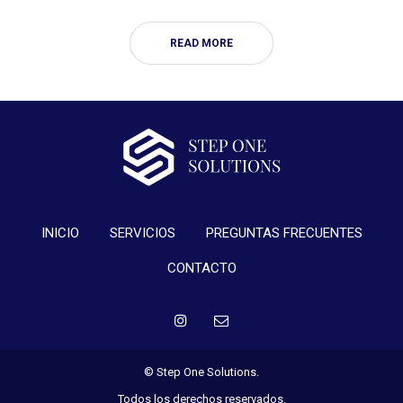
READ MORE
INICIO
SERVICIOS
PREGUNTAS FRECUENTES
CONTACTO
© Step One Solutions.
Todos los derechos reservados.