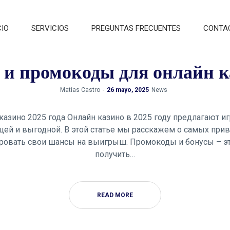
CIO
SERVICIOS
PREGUNTAS FRECUENTES
CONTA
и промокоды для онлайн к
by
Matías Castro
26 mayo, 2025
News
азино 2025 года Онлайн казино в 2025 году предлагают и
ей и выгодной. В этой статье мы расскажем о самых при
овать свои шансы на выигрыш. Промокоды и бонусы – это
получить…
READ MORE