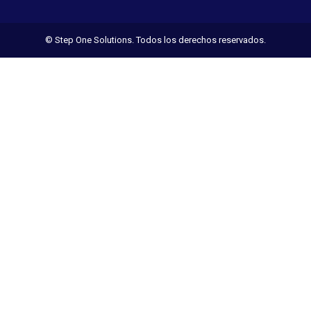
© Step One Solutions.
Todos los derechos reservados.