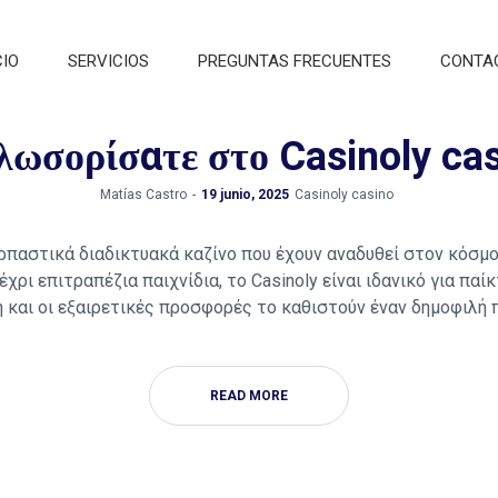
CIO
SERVICIOS
PREGUNTAS FRECUENTES
CONTA
ωσορίσατε στο Casinoly ca
by
Matías Castro
19 junio, 2025
Casinoly casino
ναρπαστικά διαδικτυακά καζίνο που έχουν αναδυθεί στον κόσμ
χρι επιτραπέζια παιχνίδια, το Casinoly είναι ιδανικό για πα
 και οι εξαιρετικές προσφορές το καθιστούν έναν δημοφιλή 
READ MORE