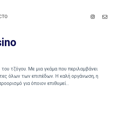
CTO
sino
ο του τζόγου. Με μια γκάμα που περιλαμβάνει
ίκτες όλων των επιπέδων. Η καλή οργάνωση, η
προορισμό για όποιον επιθυμεί…