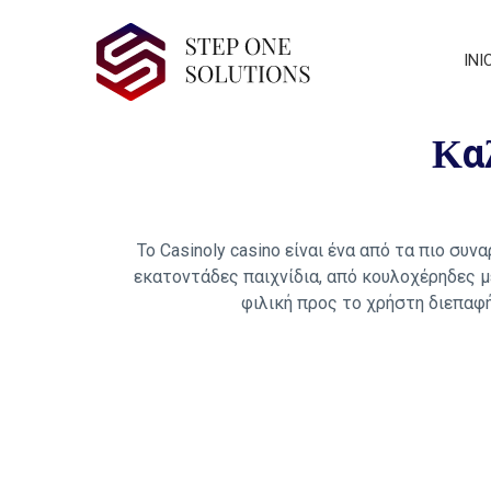
INI
Καλ
Το Casinoly casino είναι ένα από τα πιο συ
εκατοντάδες παιχνίδια, από κουλοχέρηδες μέ
φιλική προς το χρήστη διεπαφή