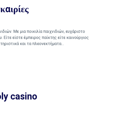
καιρίες
ιδιών. Με μια ποικιλία παιχνιδιών, ευχάριστο
. Είτε είστε έμπειρος παίκτης είτε καινούργιος
ακτηριστικά και τα πλεονεκτήματα…
ly casino