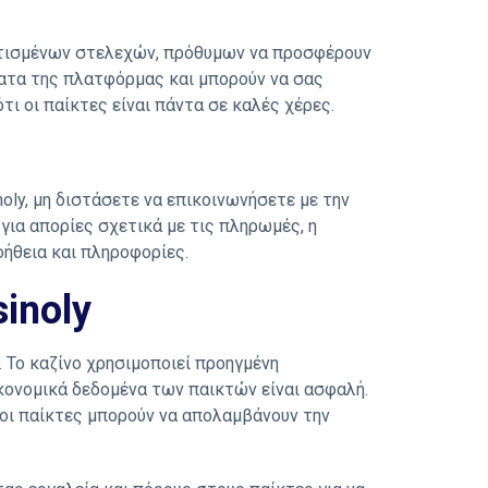
αρτισμένων στελεχών, πρόθυμων να προσφέρουν
ματα της πλατφόρμας και μπορούν να σας
ι οι παίκτες είναι πάντα σε καλές χέρες.
ly, μη διστάσετε να επικοινωνήσετε με την
 για απορίες σχετικά με τις πληρωμές, η
οήθεια και πληροφορίες.
inoly
. Το καζίνο χρησιμοποιεί προηγμένη
κονομικά δεδομένα των παικτών είναι ασφαλή.
ι οι παίκτες μπορούν να απολαμβάνουν την