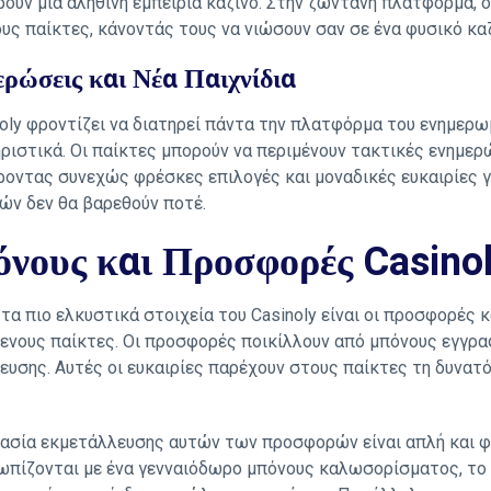
ουν μια αληθινή εμπειρία καζίνο. Στην ζωντανή πλατφόρμα, ο
ους παίκτες, κάνοντάς τους να νιώσουν σαν σε ένα φυσικό καζ
ρώσεις και Νέα Παιχνίδια
noly φροντίζει να διατηρεί πάντα την πλατφόρμα του ενημερω
ριστικά. Οι παίκτες μπορούν να περιμένουν τακτικές ενημερ
οντας συνεχώς φρέσκες επιλογές και μοναδικές ευκαιρίες γι
ιών δεν θα βαρεθούν ποτέ.
νους και Προσφορές Casino
 τα πιο ελκυστικά στοιχεία του Casinoly είναι οι προσφορές 
ενους παίκτες. Οι προσφορές ποικίλλουν από μπόνους εγγρ
ευσης. Αυτές οι ευκαιρίες παρέχουν στους παίκτες τη δυνατ
κασία εκμετάλλευσης αυτών των προσφορών είναι απλή και φι
ωπίζονται με ένα γενναιόδωρο μπόνους καλωσορίσματος, το 