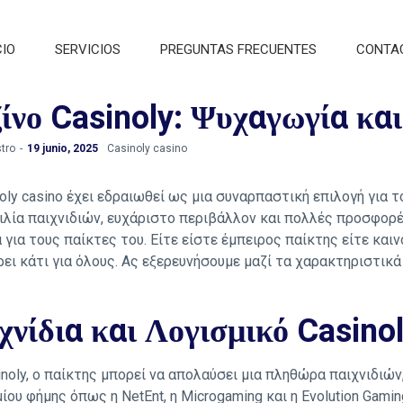
CIO
SERVICIOS
PREGUNTAS FRECUENTES
CONTA
ίνο Casinoly: Ψυχαγωγία και
tro
19 junio, 2025
Casinoly casino
noly casino έχει εδραιωθεί ως μια συναρπαστική επιλογή για 
κιλία παιχνιδιών, ευχάριστο περιβάλλον και πολλές προσφορές
 για τους παίκτες του. Είτε είστε έμπειρος παίκτης είτε και
ει κάτι για όλους. Ας εξερευνήσουμε μαζί τα χαρακτηριστικ
χνίδια και Λογισμικό Casino
inoly, ο παίκτης μπορεί να απολαύσει μια πληθώρα παιχνιδιών
ίου φήμης όπως η NetEnt, η Microgaming και η Evolution Gam