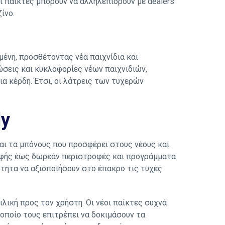
ι παίκτες μπορούν να αλληλεπιδρούν με dealers
ίνο.
μένη, προσθέτοντας νέα παιχνίδια και
ώσεις και κυκλοφορίες νέων παιχνιδιών,
α κέρδη. Έτσι, οι λάτρεις των τυχερών
ly
και τα μπόνους που προσφέρει στους νέους και
αφής έως δωρεάν περιστροφές και προγράμματα
ότητα να αξιοποιήσουν στο έπακρο τις τυχές
λική προς τον χρήστη. Οι νέοι παίκτες συχνά
οποίο τους επιτρέπει να δοκιμάσουν τα