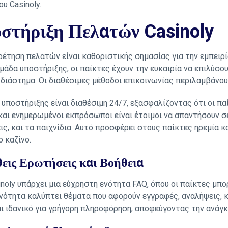
υ Casinoly.
στήριξη Πελατών Casinoly
ρέτηση πελατών είναι καθοριστικής σημασίας για την εμπειρί
ομάδα υποστήριξης, οι παίκτες έχουν την ευκαιρία να επιλύ
διάστημα. Οι διαθέσιμες μέθοδοι επικοινωνίας περιλαμβάνουν
 υποστήριξης είναι διαθέσιμη 24/7, εξασφαλίζοντας ότι οι π
 και ενημερωμένοι εκπρόσωποι είναι έτοιμοι να απαντήσουν σ
ις, και τα παιχνίδια. Αυτό προσφέρει στους παίκτες ηρεμία κ
 καζίνο.
εις Ερωτήσεις και Βοήθεια
inoly υπάρχει μια εύχρηστη ενότητα FAQ, όπου οι παίκτες μπ
ενότητα καλύπτει θέματα που αφορούν εγγραφές, αναλήψεις, 
αι ιδανικό για γρήγορη πληροφόρηση, αποφεύγοντας την ανάγκ