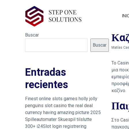
INI
Καζ
Buscar
Buscar
by
Matías Cas
Το Casi
Entradas
μια ποι
εμπειρία
recientes
προσφέρ
καζίνο.
Finest online slots games holly jolly
Παι
penguins slot casino the real deal
currency having amazing picture 2025
Spilleautomater Skuespil tilslutte
Στο Cas
300+ i24Slot login registrering
παγκοσμ