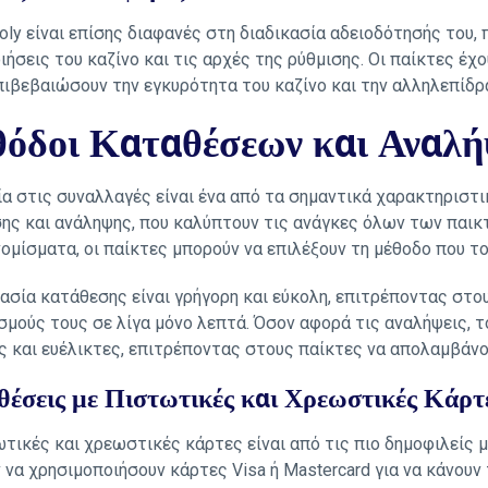
noly είναι επίσης διαφανές στη διαδικασία αδειοδότησής του
ιήσεις του καζίνο και τις αρχές της ρύθμισης. Οι παίκτες έ
επιβεβαιώσουν την εγκυρότητα του καζίνο και την αλληλεπίδρα
όδοι Καταθέσεων και Αναλή
ία στις συναλλαγές είναι ένα από τα σημαντικά χαρακτηριστικ
ης και ανάληψης, που καλύπτουν τις ανάγκες όλων των παικτ
ομίσματα, οι παίκτες μπορούν να επιλέξουν τη μέθοδο που το
κασία κατάθεσης είναι γρήγορη και εύκολη, επιτρέποντας στ
μούς τους σε λίγα μόνο λεπτά. Όσον αφορά τις αναλήψεις, το 
ς και ευέλικτες, επιτρέποντας στους παίκτες να απολαμβάνο
έσεις με Πιστωτικές και Χρεωστικές Κάρτ
ωτικές και χρεωστικές κάρτες είναι από τις πιο δημοφιλείς 
 να χρησιμοποιήσουν κάρτες Visa ή Mastercard για να κάνουν 