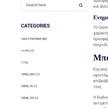
προσφέρ
και άλλ
Ενημε
CATEGORIES
Το Casi
χαρακτη
προσφέρ
! БЕЗ РУБРИКИ
(80)
παιχνιδ
+++PU
(1)
Μπό
1
(16)
Ένα από
10000_SAT2
(1)
υφιστάμ
επιβράβ
τους.
10000_TR
(1)
Η διαδι
10000_TR2
(1)
αντιμετ