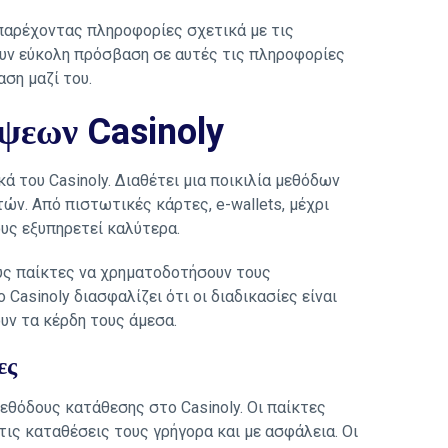
, παρέχοντας πληροφορίες σχετικά με τις
χουν εύκολη πρόσβαση σε αυτές τις πληροφορίες
ση μαζί του.
ψεων Casinoly
ά του Casinoly. Διαθέτει μια ποικιλία μεθόδων
ών. Από πιστωτικές κάρτες, e-wallets, μέχρι
υς εξυπηρετεί καλύτερα.
ους παίκτες να χρηματοδοτήσουν τους
Casinoly διασφαλίζει ότι οι διαδικασίες είναι
υν τα κέρδη τους άμεσα.
ες
μεθόδους κατάθεσης στο Casinoly. Οι παίκτες
τις καταθέσεις τους γρήγορα και με ασφάλεια. Οι