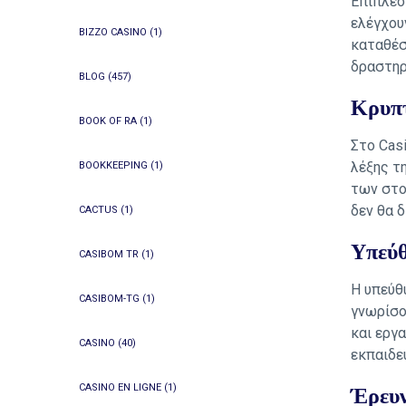
Επιπλέο
ελέγχου
BIZZO CASINO
(1)
καταθέσ
δραστηρ
BLOG
(457)
Κρυπτ
BOOK OF RA
(1)
Στο Cas
λέξης τ
BOOKKEEPING
(1)
των στοι
δεν θα 
CACTUS
(1)
Υπεύθ
CASIBOM TR
(1)
Η υπεύθ
CASIBOM-TG
(1)
γνωρίσο
και εργ
CASINO
(40)
εκπαιδε
Έρευν
CASINO EN LIGNE
(1)