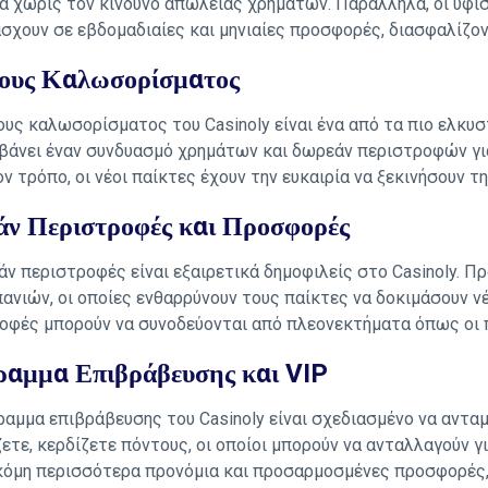
ια χωρίς τον κίνδυνο απώλειας χρημάτων. Παράλληλα, οι υφι
σχουν σε εβδομαδιαίες και μηνιαίες προσφορές, διασφαλίζον
ους Καλωσορίσματος
ους καλωσορίσματος του Casinoly είναι ένα από τα πιο ελκυσ
βάνει έναν συνδυασμό χρημάτων και δωρεάν περιστροφών για
ν τρόπο, οι νέοι παίκτες έχουν την ευκαιρία να ξεκινήσουν 
ν Περιστροφές και Προσφορές
άν περιστροφές είναι εξαιρετικά δημοφιλείς στο Casinoly.
πανιών, οι οποίες ενθαρρύνουν τους παίκτες να δοκιμάσουν νέ
οφές μπορούν να συνοδεύονται από πλεονεκτήματα όπως οι 
αμμα Επιβράβευσης και VIP
ραμμα επιβράβευσης του Casinoly είναι σχεδιασμένο να ανταμ
ζετε, κερδίζετε πόντους, οι οποίοι μπορούν να ανταλλαγούν γ
κόμη περισσότερα προνόμια και προσαρμοσμένες προσφορές,