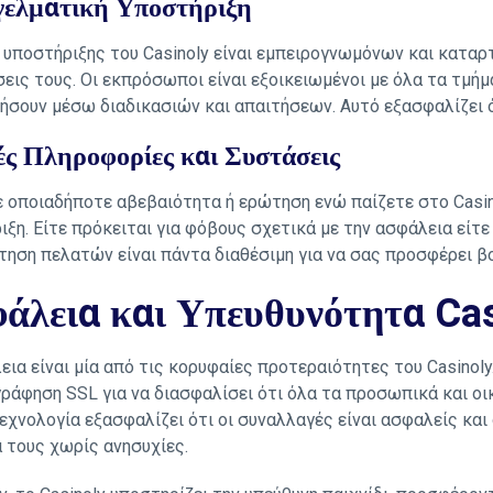
ελματική Υποστήριξη
 υποστήριξης του Casinoly είναι εμπειρογνωμόνων και κατ
σεις τους. Οι εκπρόσωποι είναι εξοικειωμένοι με όλα τα τμή
ήσουν μέσω διαδικασιών και απαιτήσεων. Αυτό εξασφαλίζει ότ
ές Πληροφορίες και Συστάσεις
ε οποιαδήποτε αβεβαιότητα ή ερώτηση ενώ παίζετε στο Casino
ξη. Είτε πρόκειται για φόβους σχετικά με την ασφάλεια είτε
τηση πελατών είναι πάντα διαθέσιμη για να σας προσφέρει β
άλεια και Υπευθυνότητα Cas
εια είναι μία από τις κορυφαίες προτεραιότητες του Casinoly
ράφηση SSL για να διασφαλίσει ότι όλα τα προσωπικά και οι
τεχνολογία εξασφαλίζει ότι οι συναλλαγές είναι ασφαλείς κα
α τους χωρίς ανησυχίες.