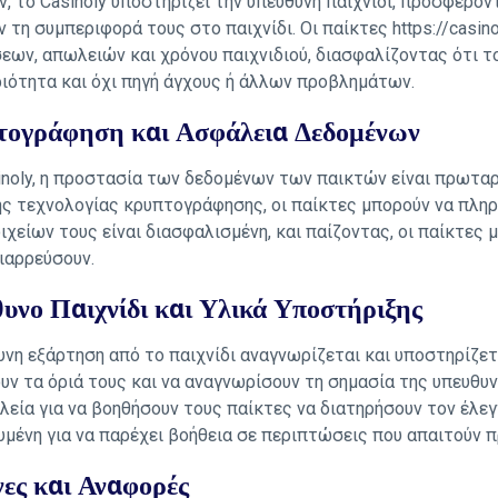
ν, το Casinoly υποστηρίζει την υπεύθυνη παιχνίδι, προσφέρον
ν τη συμπεριφορά τους στο παιχνίδι. Οι παίκτες
https://casin
εων, απωλειών και χρόνου παιχνιδιού, διασφαλίζοντας ότι το
ιότητα και όχι πηγή άγχους ή άλλων προβλημάτων.
ογράφηση και Ασφάλεια Δεδομένων
inoly, η προστασία των δεδομένων των παικτών είναι πρωταρ
ης τεχνολογίας κρυπτογράφησης, οι παίκτες μπορούν να πληρώ
χείων τους είναι διασφαλισμένη, και παίζοντας, οι παίκτες μ
διαρρεύσουν.
υνο Παιχνίδι και Υλικά Υποστήριξης
υνη εξάρτηση από το παιχνίδι αναγνωρίζεται και υποστηρίζετ
υν τα όριά τους και να αναγνωρίσουν τη σημασία της υπευθυ
αλεία για να βοηθήσουν τους παίκτες να διατηρήσουν τον έλεγ
υμένη για να παρέχει βοήθεια σε περιπτώσεις που απαιτούν 
ες και Αναφορές