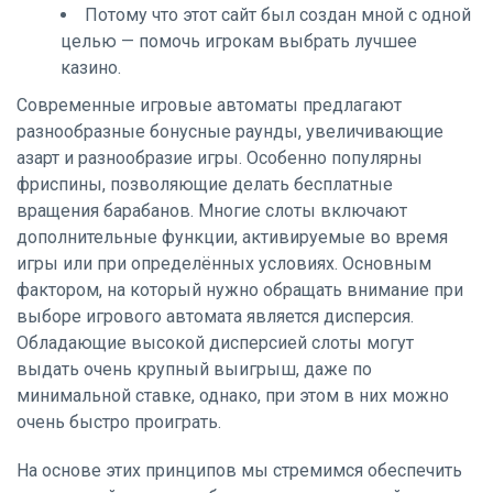
Потому что этот сайт был создан мной с одной
целью — помочь игрокам выбрать лучшее
казино.
Современные игровые автоматы предлагают
разнообразные бонусные раунды, увеличивающие
азарт и разнообразие игры. Особенно популярны
фриспины, позволяющие делать бесплатные
вращения барабанов. Многие слоты включают
дополнительные функции, активируемые во время
игры или при определённых условиях. Основным
фактором, на который нужно обращать внимание при
выборе игрового автомата является дисперсия.
Обладающие высокой дисперсией слоты могут
выдать очень крупный выигрыш, даже по
минимальной ставке, однако, при этом в них можно
очень быстро проиграть.
На основе этих принципов мы стремимся обеспечить