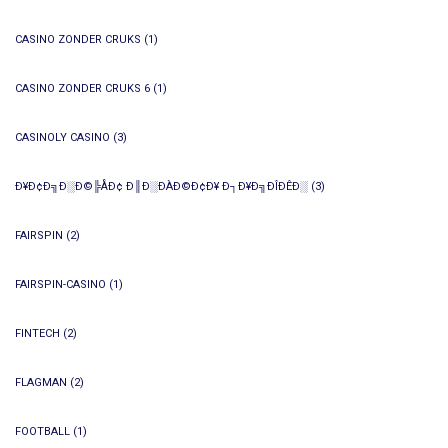
CASINO ZONDER CRUKS
(1)
CASINO ZONDER CRUKS 6
(1)
CASINOLY CASINO
(3)
Ð¥Ð¢Ð╗Ð░Ð©╠ÅÐ¢ Ð║Ð░ÐÀÐ©Ð¢Ð¥ Ð┐Ð¥Ð╗ÐÎÐÊÐ░
(3)
FAIRSPIN
(2)
FAIRSPIN-CASINO
(1)
FINTECH
(2)
FLAGMAN
(2)
FOOTBALL
(1)