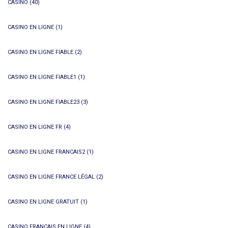
CASINO
(40)
CASINO EN LIGNE
(1)
CASINO EN LIGNE FIABLE
(2)
CASINO EN LIGNE FIABLE1
(1)
CASINO EN LIGNE FIABLE23
(3)
CASINO EN LIGNE FR
(4)
CASINO EN LIGNE FRANCAIS2
(1)
CASINO EN LIGNE FRANCE LÉGAL
(2)
CASINO EN LIGNE GRATUIT
(1)
CASINO FRANCAIS EN LIGNE
(4)