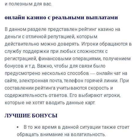
и полезным для вас.
онлайн казино с реальными выплатами
В данном разделе представлен рейтинг казино на
деньги с отличной репутацией, которым
действительно можно доверять. Игроки обращаются в
службу поддержки при любых сложностях с
регистрацией, финансовыми операциями, получением
бонусов и т.д. Важно, чтобы для связи было
предусмотрено несколько способов ― онлайн чат на
сайте, электронная почта, телефон горячей линии. При
составлении рейтинга учитываются скорость и
содержательность ответов. Его выбирают игроки,
которые не хотят вводить данные карт.
ЛУЧШИЕ БОНУСЫ
В то же время в данной ситуации также стоит
обращать внимание на волатильность.