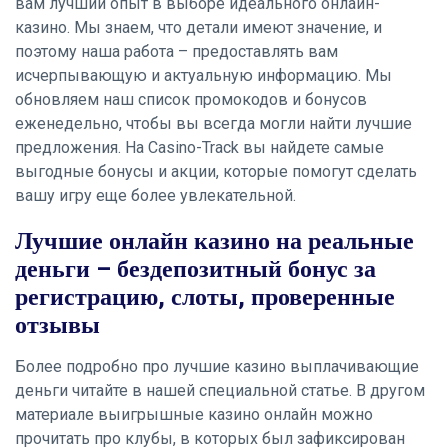
вам лучший опыт в выборе идеального онлайн-
казино. Мы знаем, что детали имеют значение, и
поэтому наша работа – предоставлять вам
исчерпывающую и актуальную информацию. Мы
обновляем наш список промокодов и бонусов
еженедельно, чтобы вы всегда могли найти лучшие
предложения. На Casino-Track вы найдете самые
выгодные бонусы и акции, которые помогут сделать
вашу игру еще более увлекательной.
Лучшие онлайн казино на реальные
деньги – бездепозитный бонус за
регистрацию, слоты, проверенные
отзывы
Более подробно про лучшие казино выплачивающие
деньги читайте в нашей специальной статье. В другом
материале выигрышные казино онлайн можно
прочитать про клубы, в которых был зафиксирован