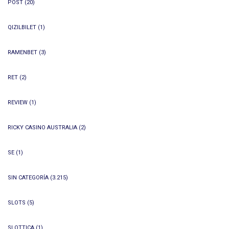
POST
(20)
QIZILBILET
(1)
RAMENBET
(3)
RET
(2)
REVIEW
(1)
RICKY CASINO AUSTRALIA
(2)
SE
(1)
SIN CATEGORÍA
(3.215)
SLOTS
(5)
SLOTTICA
(1)