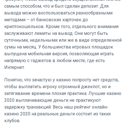
самым способом, что и был сделан депозит. Для
вывода можно воспользоваться разнообразными
методами – от банковских карточек до
криптокошельков. Кроме того, отдельного внимания
заслуживают лимиты на вывод. Они могут быть
суточными, недельными или же в виде определенной
сумы на месяц. У большинства игровых площадок
выпущена мобильная версия, позволяющая играть
напрямую с гаджетов в любом месте, где есть
Интернет.
Понятно, что зачастую у казино попросту нет средств,
чтобы выплатить игроку огромный джекпот, но и
затягивание времени плохая практика. Лучшие казино
2020 выплачивающие деньги не практикуют
задержку транзакций. Весь наш рейтинг онлайн-
казино 2020 на реальные деньги состоит из таких
клубов.