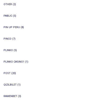
OTHER
(2)
PABLIC
(5)
PIN UP PERU
(8)
PINCO
(7)
PLINKO
(5)
PLINKO CASINO1
(1)
POST
(20)
QIZILBILET
(1)
RAMENBET
(3)