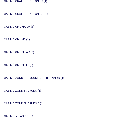
CASINO GRATUIT EN LIGNE 2
(1)
CASINO GRATUIT EN LIGNE24
(1)
CASINO ONLINA CA
(6)
CASINO ONLINE
(1)
CASINO ONLINE AR
(6)
CASINÒ ONLINE IT
(3)
CASINO ZONDER CRUCKS NETHERLANDS
(1)
CASINO ZONDER CRUKS
(1)
CASINO ZONDER CRUKS 6
(1)
CASINOLY CASINO
(3)