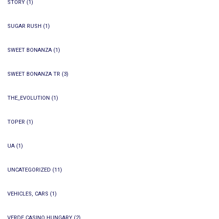
STORY
(1)
SUGAR RUSH
(1)
SWEET BONANZA
(1)
SWEET BONANZA TR
(3)
THE_EVOLUTION
(1)
TOPER
(1)
UA
(1)
UNCATEGORIZED
(11)
VEHICLES, CARS
(1)
VERDE CASINO HUNGARY
(2)