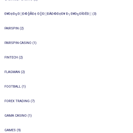
Ð¥Ð¢Ð╗Ð░Ð©╠ÅÐ¢ Ð║Ð░ÐÀÐ©Ð¢Ð¥ Ð┐Ð¥Ð╗ÐÎÐÊÐ░
(3)
FAIRSPIN
(2)
FAIRSPIN-CASINO
(1)
FINTECH
(2)
FLAGMAN
(2)
FOOTBALL
(1)
FOREX TRADING
(7)
GAMA CASINO
(1)
GAMES
(9)