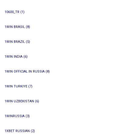
10600_TR
(1)
1WIN BRASIL
(8)
1WIN BRAZIL
(5)
1WIN INDIA
(6)
1WIN OFFICIAL IN RUSSIA
(8)
1WIN TURKIYE
(7)
1WIN UZBEKISTAN
(6)
1WINRUSSIA
(3)
1XBET RUSSIAN
(2)