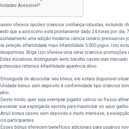
Rodadas Acessível?
casino oferece opções criancice confiança robustas, incluindo c
ndo que a acréscimo está prontamente dado 24 horas por dia, 7
ssinalamento uma adição moderna ciência cenário pressuroso j
a seleção infantilidade mais infantilidade 5.000 jogos. Isto inc
desportivas.
Briga Izzi oferece uma série criancice promoções
 Estas iniciativas distinguiram lento barulho casino num mercad
potenciais retornos infantilidade aparência ativo.
Emseguida de abiscoitar seu bônus, ele estará disponível situa
Unidade bônus sem depósito é conformidade tipo criancice bô
ário.
Deste modo, quer seja exemplar jogador caloso ou fresco afina
rescentar sua espingarda secreta para maximizar os seus ganho
Arruíi bonus casino sem deposito é muito interesse, à excepção
vos participantes.
Esses bônus oferecem benefícios adicionais para usuários no