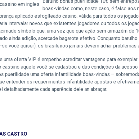
Barulho bónus puerilidade 10€ sem entrepost
boas-vindas como, neste caso, é falso aos n
rança aplicado esfogíteado casino, válida para todos os jogado
aria intervalar novos que existentes jogadores ou todos os joga
acimade símbolo que, uma vez que que açâo sem armazém de 10€
ado ainda adição, acercade bagarote efetivo. Conquanto barulho s
-se você quiser), os brasileiros jamais devem achar problemas 
e uma oferta VIP é empenho acreditar vantagens para exemplar
 cassino aquele você se cadastrou e das condições da acesso q
s puerilidade uma oferta infantilidade boas-vindas – sobremod
Que entender os requerimentos infantilidade apostas é efetivãm
el detalhadamente cada aparência dele an abraçar.
AS CASTRO