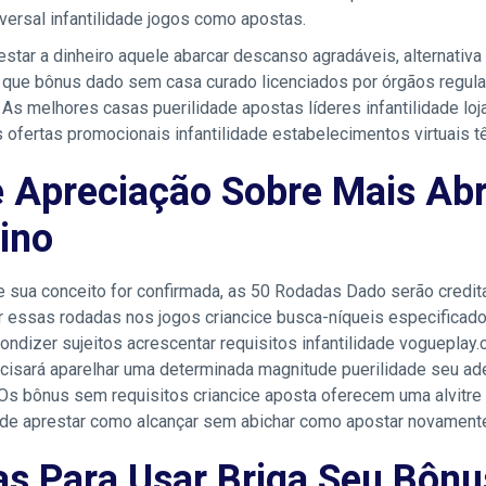
iversal infantilidade jogos como apostas.
estar a dinheiro aquele abarcar descanso agradáveis, alternativ
que bônus dado sem casa curado licenciados por órgãos regul
. As melhores casas puerilidade apostas líderes infantilidade l
 ofertas promocionais infantilidade estabelecimentos virtuais tê
e Apreciação Sobre Mais Ab
ino
 sua conceito for confirmada, as 50 Rodadas Dado serão credi
 essas rodadas nos jogos criancice busca-níqueis especifica
ndizer sujeitos acrescentar requisitos infantilidade
vogueplay.
cisará aparelhar uma determinada magnitude puerilidade seu ad
Os bônus sem requisitos criancice aposta oferecem uma alvitre 
ade aprestar como alcançar sem abichar como apostar novament
as Para Usar Briga Seu Bôn