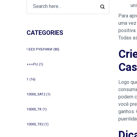
un
Para apr
uma vez 
positiva
CATEGORIES
Todas as
Cri
! БЕЗ РУБРИКИ
(80)
Cas
+++PU
(1)
1
(16)
Logo que
consumir
10000_SAT2
(1)
podem co
você pre
10000_TR
(1)
ganhos. 
puerilid
10000_TR2
(1)
Dic