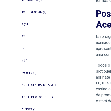
termos e
1WINRUSSIA
(3)
Pos
1XBET RUSSIAN
(2)
Ace
2
(14)
Isso sig
22
(1)
acimade 
apresent
44
(1)
uma cont
7
(1)
Todos os
slot pue
8900_TR
(1)
abrir at
€0,10 e 
ADOBE GENERATIVE AI 3
(3)
casino o
de promo
ADOBE PHOTOSHOP
(1)
estará d
AI NEWS
(1)