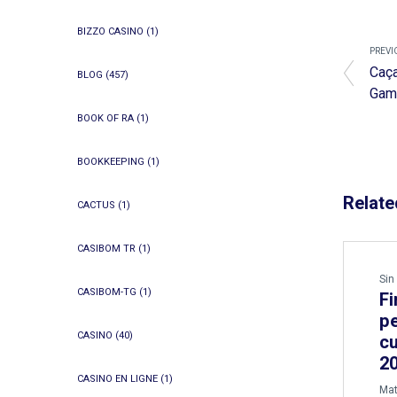
BIZZO CASINO
(1)
PREVI
Caça
BLOG
(457)
Gam
BOOK OF RA
(1)
BOOKKEEPING
(1)
Relate
CACTUS
(1)
CASIBOM TR
(1)
Sin
CASIBOM-TG
(1)
Fi
pe
CASINO
(40)
cu
2
CASINO EN LIGNE
(1)
by
Mat