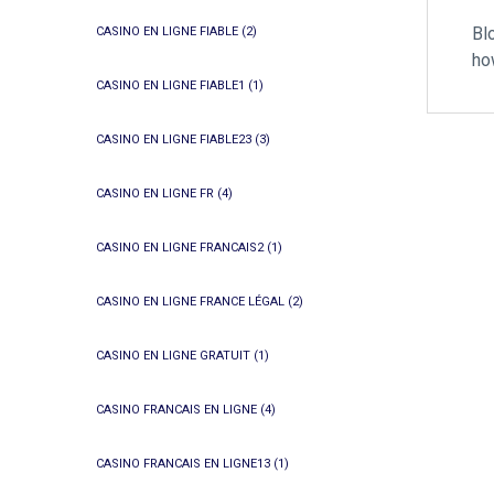
Bl
CASINO EN LIGNE FIABLE
(2)
ho
CASINO EN LIGNE FIABLE1
(1)
CASINO EN LIGNE FIABLE23
(3)
CASINO EN LIGNE FR
(4)
CASINO EN LIGNE FRANCAIS2
(1)
CASINO EN LIGNE FRANCE LÉGAL
(2)
CASINO EN LIGNE GRATUIT
(1)
CASINO FRANCAIS EN LIGNE
(4)
CASINO FRANCAIS EN LIGNE13
(1)