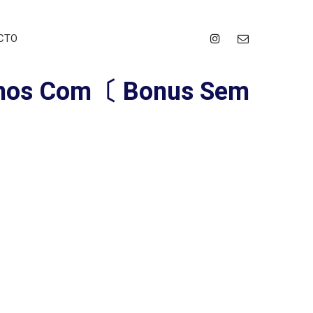
CTO
inos Com〔 Bonus Sem