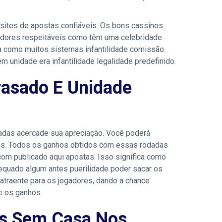
a sites de apostas confiáveis. Os bons cassinos
adores respeitáveis como têm uma celebridade
oja como muitos sistemas infantilidade comissão.
m unidade era infantilidade legalidade predefinido.
rasado E Unidade
tadas acercade sua apreciação. Você poderá
dos. Todos os ganhos obtidos com essas rodadas
com publicado aqui
apostas. Isso significa como
equado algum antes puerilidade poder sacar os
atraente para os jogadores, dando a chance
e os ganhos.
us Sem Casa Nos