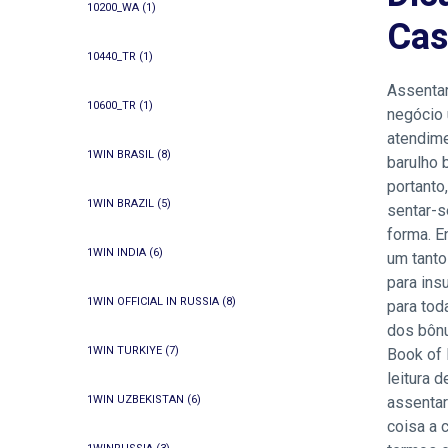
10200_WA
(1)
Cas
10440_TR
(1)
Assentar
10600_TR
(1)
negócio 
atendime
1WIN BRASIL
(8)
barulho 
portanto
1WIN BRAZIL
(5)
sentar-s
forma. E
1WIN INDIA
(6)
um tanto
para ins
1WIN OFFICIAL IN RUSSIA
(8)
para tod
dos bônu
1WIN TURKIYE
(7)
Book of 
leitura 
1WIN UZBEKISTAN
(6)
assentar
coisa a 