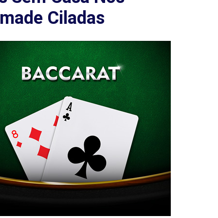
imade Ciladas