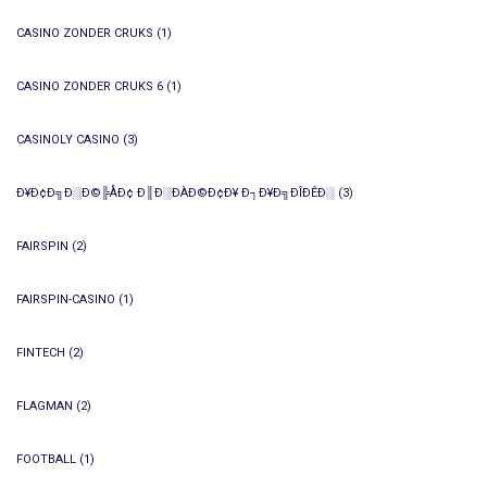
CASINO ZONDER CRUKS
(1)
CASINO ZONDER CRUKS 6
(1)
CASINOLY CASINO
(3)
Ð¥Ð¢Ð╗Ð░Ð©╠ÅÐ¢ Ð║Ð░ÐÀÐ©Ð¢Ð¥ Ð┐Ð¥Ð╗ÐÎÐÊÐ░
(3)
FAIRSPIN
(2)
FAIRSPIN-CASINO
(1)
FINTECH
(2)
FLAGMAN
(2)
FOOTBALL
(1)