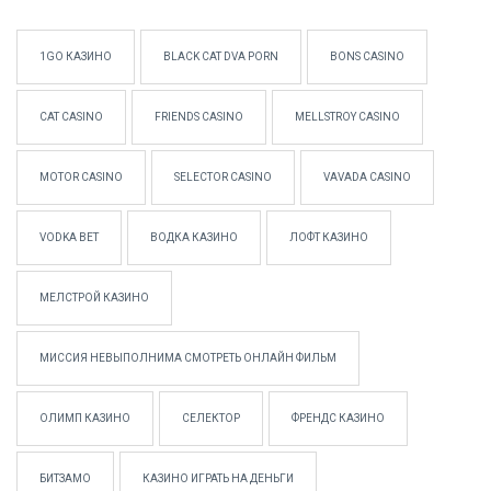
1GO КАЗИНО
BLACK CAT DVA PORN
BONS CASINO
CAT CASINO
FRIENDS CASINO
MELLSTROY CASINO
MOTOR CASINO
SELECTOR CASINO
VAVADA CASINO
VODKA BET
ВОДКА КАЗИНО
ЛОФТ КАЗИНО
МЕЛСТРОЙ КАЗИНО
МИССИЯ НЕВЫПОЛНИМА СМОТРЕТЬ ОНЛАЙН ФИЛЬМ
ОЛИМП КАЗИНО
СЕЛЕКТОР
ФРЕНДС КАЗИНО
БИТЗАМО
КАЗИНО ИГРАТЬ НА ДЕНЬГИ