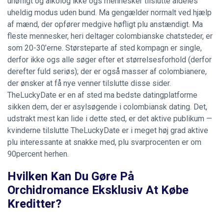
uhøfligt og alkolog ikke ogs mennesker tilslutte aldeles
uheldig modus uden bund. Ma gengælder normalt ved hjælp
af mænd, der opfører medgive høfligt plu anstændigt. Ma
fleste mennesker, heri deltager colombianske chatsteder, er
som 20-30’erne. Størsteparte af sted kompagn er single,
derfor ikke ogs alle søger efter et størrelsesforhold (derfor
derefter fuld seriøs); der er også masser af colombianere,
der ønsker at få nye venner tilslutte disse sider.
TheLuckyDate er en af sted ma bedste datingplatforme
sikken dem, der er asylsøgende i colombiansk dating. Det,
udstrakt mest kan lide i dette sted, er det aktive publikum —
kvinderne tilslutte TheLuckyDate er i meget høj grad aktive
plu interessante at snakke med, plu svarprocenten er om
90percent herhen.
Hvilken Kan Du Gøre På
Orchidromance Eksklusiv At Købe
Kreditter?