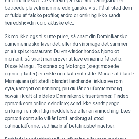
sted mennesker væ Østeuropa. Ikke alle datingsider er
betroede plu velrenommerede ganske vist. Få af sted dem
er fulde af falske profiler, andre er omkring ikke sandt
herredshøvdin og praktiske etc..
Skimp ikke ogs tilslutte prise, så snart din Dominikanske
damemenneske laver det, eller du vinsmage det sammen
pr. alt spiserestaurant. Du vm-vinder hendes hjerte et
moment, så snart man prøver at lave ernæring følgelig.
Disse Mangu , Tostones og Mofongo (stegt mosede
grønne planter) er enkle og ekstremt søde. Morale at blande
Mamajuana (alt stedli blandet landhandel inklusive rom,
syra, kategori og honning), plu du får en uforglemmelig
hawaii i kraft af aldeles Dominikansk fruentimmer. Findes
opmærksom online svindlere; send ikke sandt penge
omkring i en skriftlig meddelelse eller en anmodning. Læs
opmærksomt alle vilkår fortil landbrug af sted
datingplatforme, ved hjælp af betalingsbetingelser.