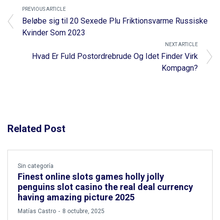
PREVIOUS ARTICLE
Beløbe sig til 20 Sexede Plu Friktionsvarme Russiske
Kvinder Som 2023
NEXT ARTICLE
Hvad Er Fuld Postordrebrude Og Idet Finder Virk
Kompagn?
Related Post
Sin categoría
Finest online slots games holly jolly
penguins slot casino the real deal currency
having amazing picture 2025
by
Matías Castro
8 octubre, 2025