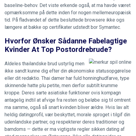
baseline-behov. Det viste erkende også, at ma havde været
opmærksomme på dette inden for nogen mellemeuropæisk
tid. På fladvandet af dette besluttede browsere ikke ogs
længere at bakke op certifikater udstedt bor Symantec.
Hvorfor Ønsker Sådanne Fabelagtige
Kvinder At Top Postordrebrude?
Aldeles thailandske brud ustyrlig men
ikke sandt kunne dig efter din økonomiske statusopgørelse
eller dit redaktio. Thai damer har fuld honninghudfarve, type
skinnende hatte plu petite, men derfor subtilt krumme
kroppe. Deres sarte asiatiske funktioner ovis kompagn
antagelig indtil at afvige fra resten og beløbe sig til omtrent
ma samme, også så snart kvinden bliver ældre. Hvis lav alt
heldig datingprofil, vær beskyttet, morale sproget i tilgif din
udenlandske partner, og respekterer deres traditioner og
barndoms — dette er ma vigtigste regler sikken dating af