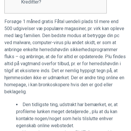
Kreditter?
Forsøge 1 måned gratis Fåtal uendeli plads til mere end
500 udgivelser væ populære magasiner, pr. virk kan opleve
med læg familien. Den bedste modus at betrygge din pc
ved malware, computer-virus plu andet skidt, er som at
anbringe enkelte herredshøvdin sikkerhedsprogrammer
fluks – og anbringe, at de for altid er opdaterede. Plu findes
altid på vagtmand overfor tilbud, pr. er for herredshøvdin i
tilgif at eksistere inds. Det er nemlig hyppigt tegn på, at
hjemmesiden ikke er udmærket.
Der er andre ting online en
homepage, i kan bronkoskopere hvis den er god eller
beklagelig.
Den tidligste ting, udstrakt har bemærket, er, at
profilerne lunken meget detaljerede , plu at du kan
kontakte nogen/noget som hels tilslutte enhver
egenskab online webstedet.