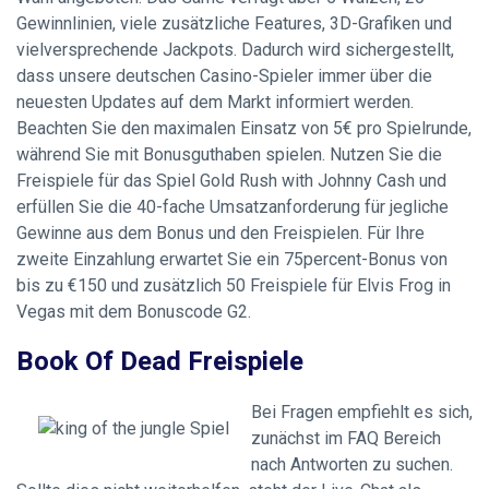
Gewinnlinien, viele zusätzliche Features, 3D-Grafiken und
vielversprechende Jackpots. Dadurch wird sichergestellt,
dass unsere deutschen Casino-Spieler immer über die
neuesten Updates auf dem Markt informiert werden.
Beachten Sie den maximalen Einsatz von 5€ pro Spielrunde,
während Sie mit Bonusguthaben spielen. Nutzen Sie die
Freispiele für das Spiel Gold Rush with Johnny Cash und
erfüllen Sie die 40-fache Umsatzanforderung für jegliche
Gewinne aus dem Bonus und den Freispielen. Für Ihre
zweite Einzahlung erwartet Sie ein 75percent-Bonus von
bis zu €150 und zusätzlich 50 Freispiele für Elvis Frog in
Vegas mit dem Bonuscode G2.
Book Of Dead Freispiele
Bei Fragen empfiehlt es sich,
zunächst im FAQ Bereich
nach Antworten zu suchen.