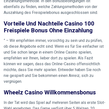
Einzahlungsmethode. In den Bonusbedingungen ist
ebenfalls zu finden, welche Zahlungsmethoden von der
Auszahlung des Freispielebonus ausgeschlossen sind.
Vorteile Und Nachteile Casino 100
Freispiele Bonus Ohne Einzahlung
” – Wir empfehlen immer, vorsichtig zu sein und zu prüfen,
ob diese Angebote echt sind. Wenn es für Sie einfacher ist
und Sie schon lange in einem Online Casino spielen,
empfehlen wir Ihnen, lieber dort zu spielen. Als Fazit
können wir sagen, dass das Online-Casino offensichtlich
möchte, dass Sie mehr spielen. Entweder haben Sie noch
nie gespielt und Sie bekommen einen Anreiz, sich zu
vergnügen.
Wheelz Casino Willkommensbonus
In der Tat wird das Spiel auf mehreren Seiten als erste Slot-
Wahl angeboten. Das Game verfügt über 5 Walzen, 20