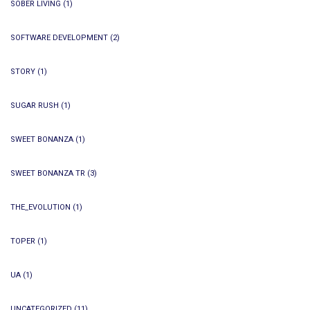
SOBER LIVING
(1)
SOFTWARE DEVELOPMENT
(2)
STORY
(1)
SUGAR RUSH
(1)
SWEET BONANZA
(1)
SWEET BONANZA TR
(3)
THE_EVOLUTION
(1)
TOPER
(1)
UA
(1)
UNCATEGORIZED
(11)