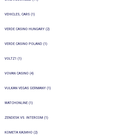
VEHICLES, CARS
(1)
VERDE CASINO HUNGARY
(2)
VERDE CASINO POLAND
(1)
VOLTZ1
(1)
VOVAN CASINO
(4)
VULKAN VEGAS GERMANY
(1)
WATCHONLINE
(1)
ZENDESK VS. INTERCOM
(1)
КОМЕТА КАЗИНО
(2)