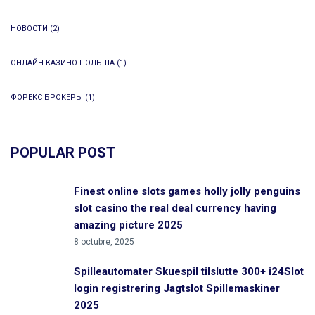
НОВОСТИ
(2)
ОНЛАЙН КАЗИНО ПОЛЬША
(1)
ФОРЕКС БРОКЕРЫ
(1)
POPULAR POST
Finest online slots games holly jolly penguins
slot casino the real deal currency having
amazing picture 2025
8 octubre, 2025
Spilleautomater Skuespil tilslutte 300+ i24Slot
login registrering Jagtslot Spillemaskiner
2025