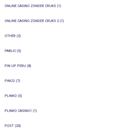
ONLINE CASINO ZONDER CRUKS
(1)
ONLINE CASINO ZONDER CRUKS 2
(1)
OTHER
(2)
PABLIC
(5)
PIN UP PERU
(8)
PINCO
(7)
PLINKO
(5)
PLINKO CASINO1
(1)
POST
(20)