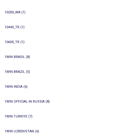
10200_WA
(1)
10440_TR
(1)
10600_TR
(1)
1WIN BRASIL
(8)
1WIN BRAZIL
(5)
1WIN INDIA
(6)
1WIN OFFICIAL IN RUSSIA
(8)
1WIN TURKIYE
(7)
1WIN UZBEKISTAN
(6)