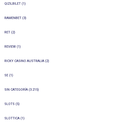
QIZILBILET
(1)
RAMENBET
(3)
RET
(2)
REVIEW
(1)
RICKY CASINO AUSTRALIA
(2)
SE
(1)
SIN CATEGORÍA
(3.215)
SLOTS
(5)
SLOTTICA
(1)