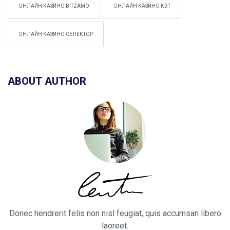
ОНЛАЙН КАЗИНО BITZAMO
ОНЛАЙН КАЗИНО КЭТ
ОНЛАЙН КАЗИНО СЕЛЕКТОР
ABOUT AUTHOR
Donec hendrerit felis non nisl feugiat, quis accumsan libero
laoreet.