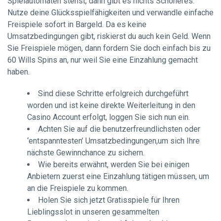
Spielautomaten stehst, dann gibt es nichts Schöneres.
Nutze deine Glücksspielfähigkeiten und verwandle einfache
Freispiele sofort in Bargeld. Da es keine
Umsatzbedingungen gibt, riskierst du auch kein Geld. Wenn
Sie Freispiele mögen, dann fordern Sie doch einfach bis zu
60 Wills Spins an, nur weil Sie eine Einzahlung gemacht
haben.
Sind diese Schritte erfolgreich durchgeführt
worden und ist keine direkte Weiterleitung in den
Casino Account erfolgt, loggen Sie sich nun ein.
Achten Sie auf die benutzerfreundlichsten oder
‘entspanntesten’ Umsatzbedingungen,um sich Ihre
nächste Gewinnchance zu sichern.
Wie bereits erwähnt, werden Sie bei einigen
Anbietern zuerst eine Einzahlung tätigen müssen, um
an die Freispiele zu kommen.
Holen Sie sich jetzt Gratisspiele für Ihren
Lieblingsslot in unseren gesammelten