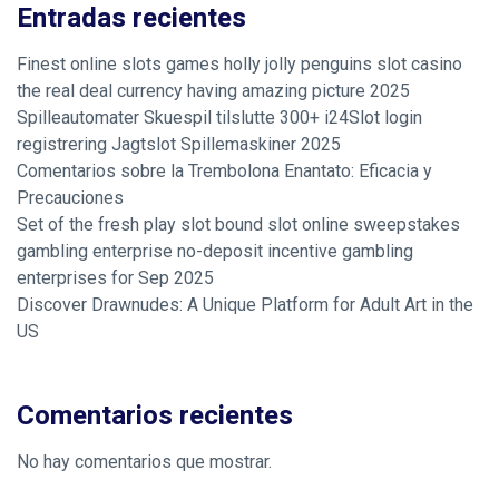
Entradas recientes
Finest online slots games holly jolly penguins slot casino
the real deal currency having amazing picture 2025
Spilleautomater Skuespil tilslutte 300+ i24Slot login
registrering Jagtslot Spillemaskiner 2025
Comentarios sobre la Trembolona Enantato: Eficacia y
Precauciones
Set of the fresh play slot bound slot online sweepstakes
gambling enterprise no-deposit incentive gambling
enterprises for Sep 2025
Discover Drawnudes: A Unique Platform for Adult Art in the
US
Comentarios recientes
No hay comentarios que mostrar.