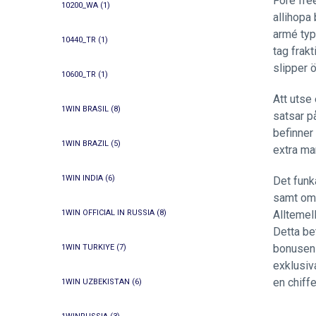
Före fre
10200_WA
(1)
allihopa
armé type
10440_TR
(1)
tag frak
slipper 
10600_TR
(1)
Att utse
1WIN BRASIL
(8)
satsar p
befinner 
1WIN BRAZIL
(5)
extra ma
1WIN INDIA
(6)
Det funk
samt oms
1WIN OFFICIAL IN RUSSIA
(8)
Alltemel
Detta bet
bonusen 
1WIN TURKIYE
(7)
exklusiv
en chiffe
1WIN UZBEKISTAN
(6)