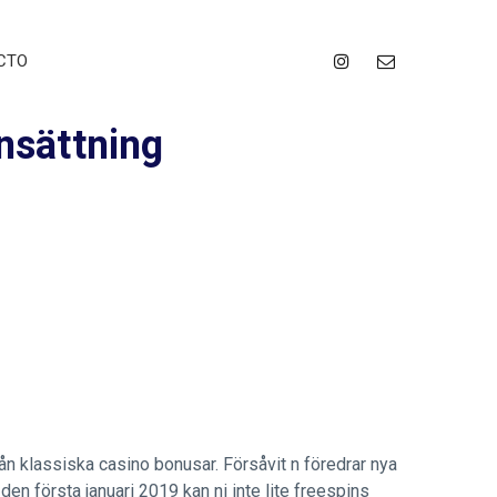
CTO
Insättning
rån klassiska casino bonusar. Försåvit n föredrar nya
den första januari 2019 kan ni inte lite freespins