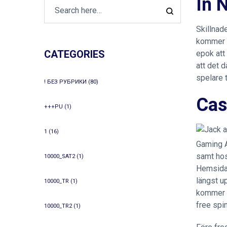
In 
Skillnad
kommer m
CATEGORIES
epok att
att det d
spelare 
! БЕЗ РУБРИКИ
(80)
Cas
+++PU
(1)
1
(16)
Gaming A
samt hos 
10000_SAT2
(1)
Hemsidan
längst u
10000_TR
(1)
kommer n
free spi
10000_TR2
(1)