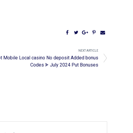
NEXT ARTICLE
t Mobile Local casino No deposit Added bonus
Codes ᗎ July 2024 Put Bonuses