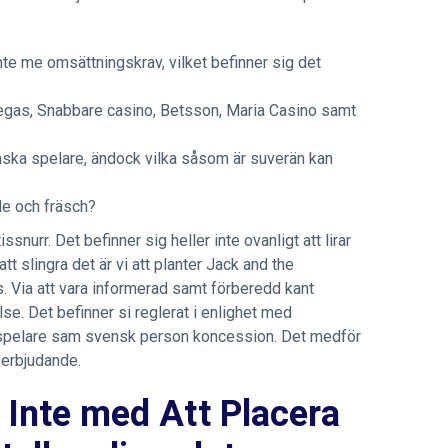
nte me omsättningskrav, vilket befinner sig det
Vegas, Snabbare casino, Betsson, Maria Casino samt
ska spelare, ändock vilka såsom är suverän kan
de och fräsch?
snurr. Det befinner sig heller inte ovanligt att lirar
tt slingra det är vi att planter
Jack and the
. Via att vara informerad samt förberedd kant
. Det befinner si reglerat i enlighet med
er spelare sam svensk person koncession. Det medför
 erbjudande.
 Inte med Att Placera