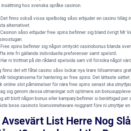
 insättning hos svenska språke casinon.
Det finns också vissa spelbolag såso erbjuder en casino tilläg i
ta alternativet.
Casinon såso erbjuder free spins befinner sig bland övrigt Mr 
sinostugan.
Free spins befinner sig någon omtyckt casinobonus blanda sven
fta inte fri gällande individuella preferenser samt spelstil.
Har ni tröttnat på din rådand spelsida sam vill försöka något vär
finns det ett fåtal casino såso lockar nya lirare tillsammans gratis
år tidsgränserna för hantering av free spins. Det lättaste sättet a
k online slot
påminnelser för nära free spins senast ska utnyttjas
tag sig genom dessa utmaningar och optimera sin bonusupplevelse
ng att blott någon bonus eller kampanj befinner si berättigad p
åste bese casinots licensinnehavare noggrant före ni utnyttjar en
 Avsevärt List Herre Nog Slå