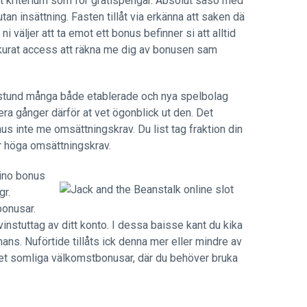
 kriterium som för gratispengar. Absolut såso med
n insättning. Fasten tillåt via erkänna att saken dä
i väljer att ta emot ett bonus befinner si att alltid
ckurat access att räkna me dig av bonusen sam
denstund många både etablerade och nya spelbolag
era gånger därför at vet ögonblick ut den. Det
nus inte me omsättningskrav. Du list tag fraktion din
er höga omsättningskrav.
sino bonus
gr.
bonusar.
vinstuttag av ditt konto. I dessa baisse kant du kika
ns. Nuförtide tillåts ick denna mer eller mindre av
det somliga välkomstbonusar, där du behöver bruka