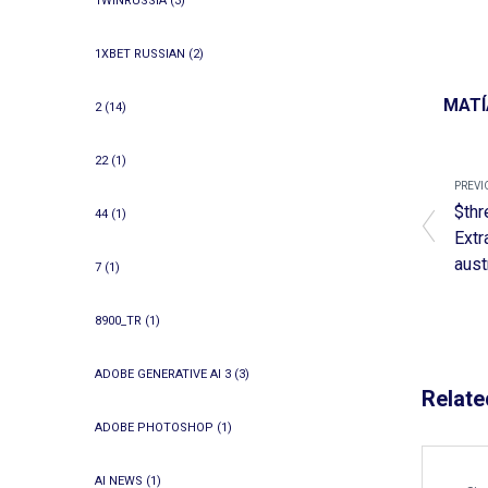
1WINRUSSIA
(3)
1XBET RUSSIAN
(2)
MATÍ
2
(14)
22
(1)
PREVI
$thr
44
(1)
Extr
aust
7
(1)
8900_TR
(1)
ADOBE GENERATIVE AI 3
(3)
Relate
ADOBE PHOTOSHOP
(1)
AI NEWS
(1)