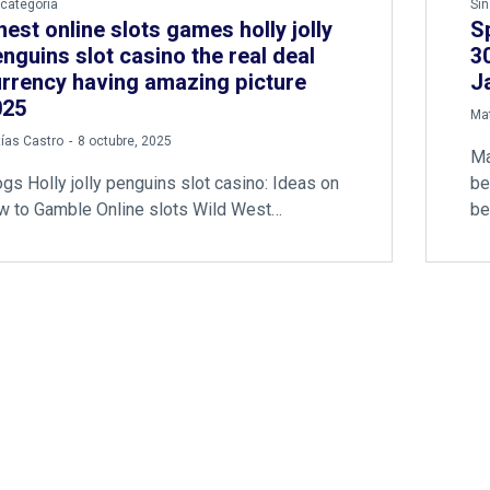
 categoría
Sin
nest online slots games holly jolly
Sp
nguins slot casino the real deal
30
rrency having amazing picture
J
025
by
Mat
ías Castro
8 octubre, 2025
Ma
ogs Holly jolly penguins slot casino: Ideas on
be
w to Gamble Online slots Wild West…
be