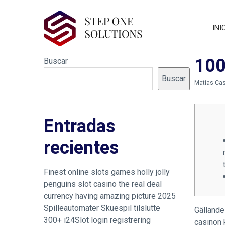
INI
100
Buscar
Buscar
by
Matías Cas
Entradas
recientes
Finest online slots games holly jolly
penguins slot casino the real deal
currency having amazing picture 2025
Spilleautomater Skuespil tilslutte
Gällande
300+ i24Slot login registrering
casinon 