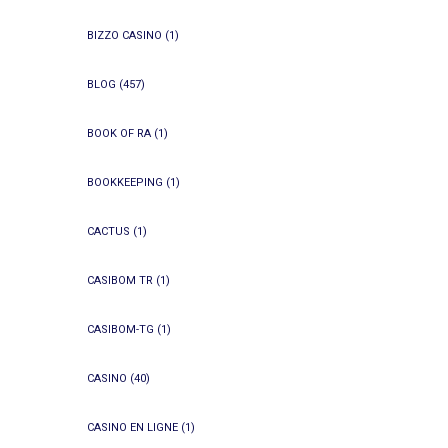
BIZZO CASINO
(1)
BLOG
(457)
BOOK OF RA
(1)
BOOKKEEPING
(1)
CACTUS
(1)
CASIBOM TR
(1)
CASIBOM-TG
(1)
CASINO
(40)
CASINO EN LIGNE
(1)