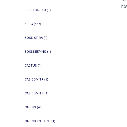
ho
BIZZO CASINO
(1)
BLOG
(457)
BOOK OF RA
(1)
BOOKKEEPING
(1)
CACTUS
(1)
CASIBOM TR
(1)
CASIBOM-TG
(1)
CASINO
(40)
CASINO EN LIGNE
(1)