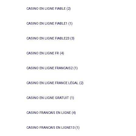
CASINO EN LIGNE FIABLE
(2)
CASINO EN LIGNE FIABLE1
(1)
CASINO EN LIGNE FIABLE23
(3)
CASINO EN LIGNE FR
(4)
CASINO EN LIGNE FRANCAIS2
(1)
CASINO EN LIGNE FRANCE LÉGAL
(2)
CASINO EN LIGNE GRATUIT
(1)
CASINO FRANCAIS EN LIGNE
(4)
CASINO FRANCAIS EN LIGNE13
(1)