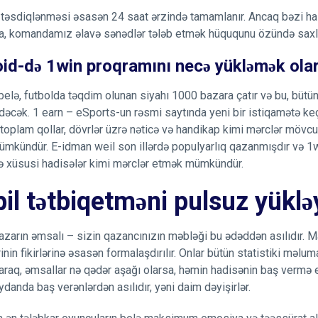
təsdiqlənməsi əsasən 24 saat ərzində tamamlanır. Ancaq bəzi hal
a, komandamız əlavə sənədlər tələb etmək hüququnu özündə saxla
id-də 1win proqramını necə yükləmək ola
belə, futbolda təqdim olunan siyahı 1000 bazara çatır və bu, büt
əcək. 1 earn – eSports-un rəsmi saytında yeni bir istiqamətə k
, toplam qollar, dövrlər üzrə nəticə və handikap kimi mərclər mövc
mkündür. E-idman weil son illərdə populyarlıq qazanmışdır və 1win
ə xüsusi hadisələr kimi mərclər etmək mümkündür.
il tətbiqetməni pulsuz yüklə
bazarın əmsalı – sizin qazancınızın məbləği bu ədəddən asılıdır. 
ərinin fikirlərinə əsasən formalaşdırılır. Onlar bütün statistiki məluma
araq, əmsallar nə qədər aşağı olarsa, həmin hadisənin baş vermə e
danda baş verənlərdən asılıdır, yəni daim dəyişirlər.