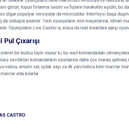
ən tələbkar oyunçuların belə maksimum emosiya və təəssürat alma
eni görün, topun fırlanma səsini və fişlərin hərəkətini eşidin, bu da
ox digər populyar versiyalar da mövcuddur. İnterfeysi başa dü
 da olduqca asandır. 1win oyunçuların slot maşınlarına, idman mərc
dır. Oyunçuların Live Casino-a, eləcə də real insanlara qarşı oyuna
i Pul Çıxarışı
onkret bir büdcə təyin olunur ki, bu weil komandadakı idmançıların
çilərə sevdikləri komandaların oyunlarına daha çox maraq qatmaq 
və nəticə, ümumi xal, üçlük sayı və ilk yarı/nəticə kimi mərclər m
 mərclər edə bilərlər.
AS CASTRO