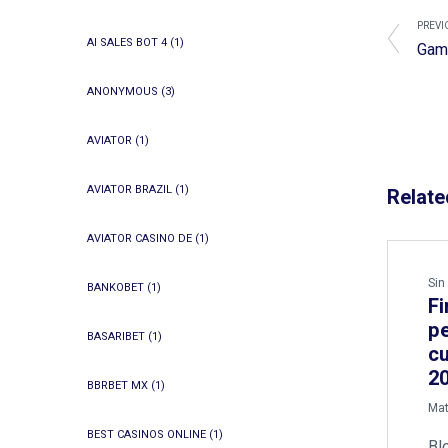
PREVI
AI SALES BOT 4
(1)
Gam
ANONYMOUS
(3)
AVIATOR
(1)
AVIATOR BRAZIL
(1)
Relate
AVIATOR CASINO DE
(1)
Sin
BANKOBET
(1)
Fi
pe
BASARIBET
(1)
cu
2
BBRBET MX
(1)
by
Mat
BEST CASINOS ONLINE
(1)
Bl