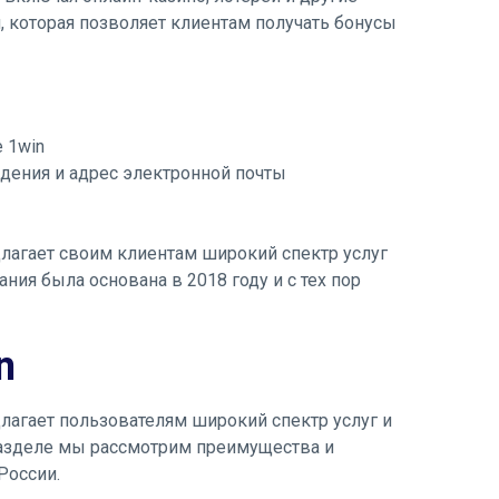
, которая позволяет клиентам получать бонусы
 1win
дения и адрес электронной почты
длагает своим клиентам широкий спектр услуг
ания была основана в 2018 году и с тех пор
n
лагает пользователям широкий спектр услуг и
разделе мы рассмотрим преимущества и
России.