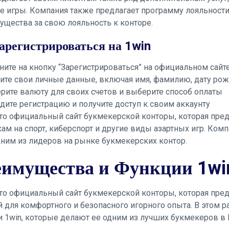
е игры. Компания также предлагает программу лояльности
ущества за свою лояльность к конторе.
арегистрироваться на 1win
ните на кнопку “Зарегистрироваться” на официальном сайте
ите свои личные данные, включая имя, фамилию, дату рож
рите валюту для своих счетов и выберите способ оплаты
дите регистрацию и получите доступ к своим аккаунту
это официальный сайт букмекерской конторы, которая пре
кам на спорт, киберспорт и другие виды азартных игр. Комп
дним из лидеров на рынке букмекерских контор.
имущества и Функции 1wi
это официальный сайт букмекерской конторы, которая пред
 для комфортного и безопасного игорного опыта. В этом 
 1win, которые делают ее одним из лучших букмекеров в 