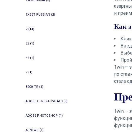
1WINRUSSIA
(3)
азартны
и преим
1XBET RUSSIAN
(2)
Как з
2
(14)
Клик
22
(1)
Введ
Выбе
44
(1)
Прой
1win – 
7
(1)
по став
стала о
8900_TR
(1)
Пре
ADOBE GENERATIVE AI 3
(3)
1win – 
ADOBE PHOTOSHOP
(1)
функций
функции
AI NEWS
(1)