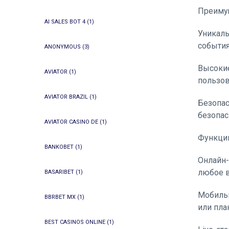
Преимущ
AI SALES BOT 4
(1)
Уникаль
события
ANONYMOUS
(3)
Высокие
AVIATOR
(1)
пользо
AVIATOR BRAZIL
(1)
Безопас
безопас
AVIATOR CASINO DE
(1)
Функции
BANKOBET
(1)
Онлайн-
любое в
BASARIBET
(1)
Мобильн
BBRBET MX
(1)
или пла
BEST CASINOS ONLINE
(1)