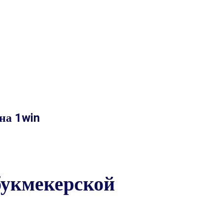
на 1win
букмекерской