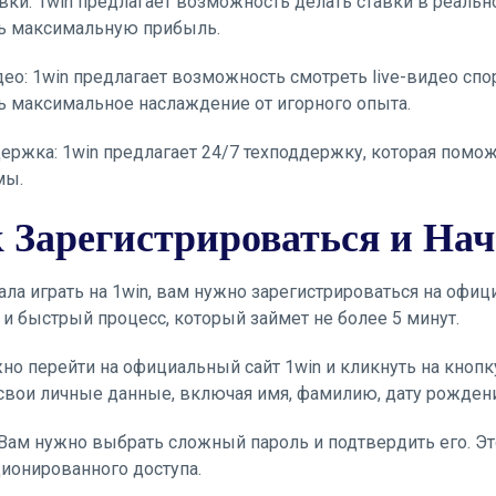
авки: 1win предлагает возможность делать ставки в реаль
ь максимальную прибыль.
део: 1win предлагает возможность смотреть live-видео сп
ь максимальное наслаждение от игорного опыта.
ержка: 1win предлагает 24/7 техподдержку, которая пом
мы.
 Зарегистрироваться и Нач
ала играть на 1win, вам нужно зарегистрироваться на офи
 и быстрый процесс, который займет не более 5 минут.
но перейти на официальный сайт 1win и кликнуть на кнопк
свои личные данные, включая имя, фамилию, дату рождени
Вам нужно выбрать сложный пароль и подтвердить его. Эт
ионированного доступа.