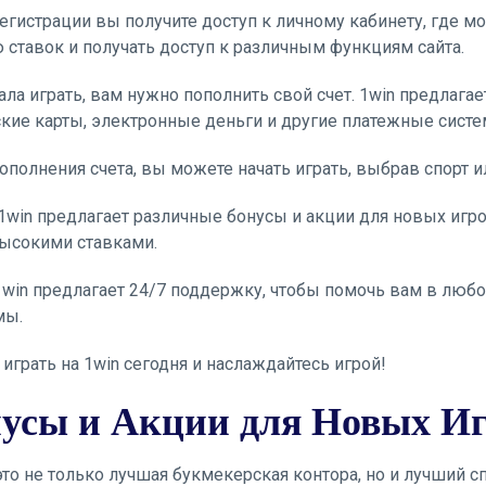
егистрации вы получите доступ к личному кабинету, где м
 ставок и получать доступ к различным функциям сайта.
ала играть, вам нужно пополнить свой счет. 1win предлага
кие карты, электронные деньги и другие платежные систе
ополнения счета, вы можете начать играть, выбрав спорт и
1win предлагает различные бонусы и акции для новых игро
ысокими ставками.
1win предлагает 24/7 поддержку, чтобы помочь вам в любо
мы.
 играть на 1win сегодня и наслаждайтесь игрой!
усы и Акции для Новых И
это не только лучшая букмекерская контора, но и лучший 