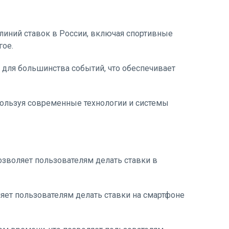
 линий ставок в России, включая спортивные
гое.
для большинства событий, что обеспечивает
спользуя современные технологии и системы
позволяет пользователям делать ставки в
яет пользователям делать ставки на смартфоне