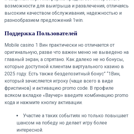
возможности для выигрыша и развлечения, отличаясь
высоким качеством обслуживания, надежностью и
разнообразием предложений
1win
.
Поддержка Пользователей
Mobile casino 1 Вин практически но отличается от
оригинальную, разве что важен меню не выведено на
главный экран, а спрятано. Как далеко не но бонусы,
которые доступной клиентам виртуального казино в
2025 году. Есть также бездепозитный бонус” “1Вин,
который зачисляется игроку (чаще всего в виде
фриспинов) и активацию promo code. В профиле
всяком вкладке «Ваучер» введите комбинацию promo
кода и нажмите кнопку активации.
Участие а таких событиях но т͏о͏лько повышает
шансом на победу ͏но ͏делает игру более
интересной.