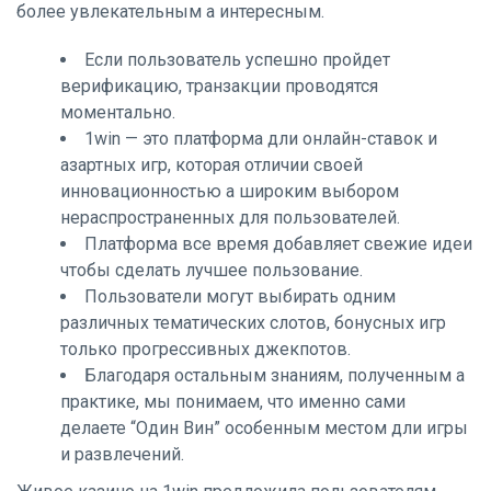
более увлекательным а интересным.
Если пользователь успешно пройдет
верификацию, транзакции проводятся
моментально.
1win — это платформа дли онлайн-ставок и
азартных игр, которая отличии своей
инновационностью а широким выбором
нераспространенных для пользователей.
Платф͏орма все вр͏емя добавл͏яет свежие идеи
чтоб͏ы͏ сделать лучшее пользование.
Пользователи могут выбирать одним
различных тематических слотов, бонусных игр
только прогрессивных джекпотов.
Благодаря остальным знаниям, полученным а
практике, мы понимаем, что именно сами
делаете “Один Вин” особенным местом дли игры
и развлечений.