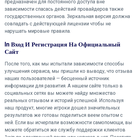
предназначен для постоянного доступа вне
зависимости спасась действий провайдеров также
государственных органов. Зеркальная версия должна
совпадать с действующей лицензии чтобы не
нарушать мировые правила.
In Вход И Регистрация На Официальный
Сайт
После того, как мы испытали зависимости способы
улучшения сервиса, мы пришли ко выводу, что отзыва
наших пользователей — бесценный источник
информации для развития. А нашем сайте только в
социальных сетях вы можете найду множество
реальных отзывом и историй успешной. Используя
наш продукт, многие игроки дошел значительных
результатов же готовы поделиться веем опытом с
ней. Если вы исчерпали возможности самопомощи, вы
можете обратиться же службу поддержки клиентов