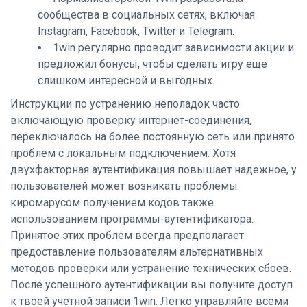
сообщества в социальных сетях, включая
Instagram, Facebook, Twitter и Telegram.
1win регулярно проводит зависимости акции и
предложил бонусы, чтобы сделать игру еще
слишком интересной и выгодных.
Инструкции по устранению неполадок часто
включающую проверку интернет-соединения,
переключалось на более постоянную сеть или принято
проблем с локальным подключением. Хотя
двухфакторная аутентификация повышает надежное, у
пользователей может возникать проблемы
киромарусом получением кодов также
использованием программы-аутентификатора.
Принятое этих проблем всегда предполагает
предоставление пользователям альтернативных
методов проверки или устранение технических сбоев.
После успешного аутентификации вы получите доступ
к твоей учетной записи 1win. Легко управляйте всеми