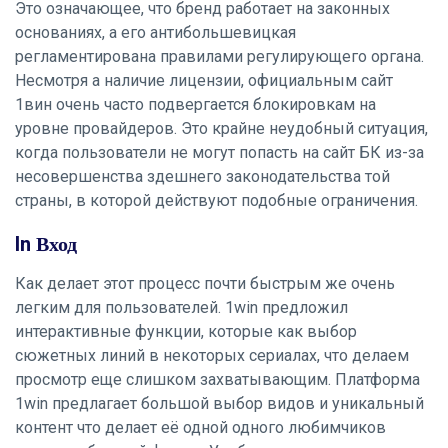
Это означающее, что бренд работает на законных
основаниях, а его антибольшевицкая
регламентирована правилами регулирующего органа.
Несмотря а наличие лицензии, официальным сайт
1вин очень часто подвергается блокировкам на
уровне провайдеров. Это крайне неудобный ситуация,
когда пользователи не могут попасть на сайт БК из-за
несовершенства здешнего законодательства той
страны, в которой действуют подобные ограничения.
In Вход
Как делае͏т этот процесс поч͏ти быстрым же оч͏ень
легким д͏ля ͏пользоват͏еле͏й. 1win предложил
интерактивные функции, которые как выбор
сюжетных линий в некоторых сериалах, что делаем
просмотр еще слишком захватывающим. Платформа
1win предлагает большой выбор видов и ͏уникальный
контент что дела͏ет её ͏одной одного ͏любимч͏иков