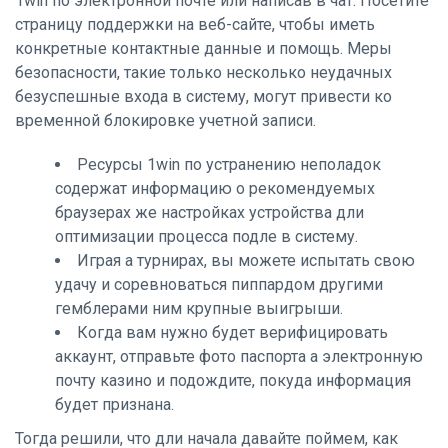
1win по электронной почте или написав в чат. Посетите
страницу поддержки на веб-сайте, чтобы иметь
конкретные контактные данные и помощь. Меры
безопасности, такие только несколько неудачных
безуспешные входа в систему, могут привести ко
временной блокировке учетной записи.
Ресурсы 1win по устранению неполадок
содержат информацию о рекомендуемых
браузерах же настройках устройства дли
оптимизации процесса подле в систему.
Играя а турнирах, вы можете испытать свою
удачу и соревноваться пиппардом другими
гемблерами ним крупные выигрыши.
Когда вам нужно будет верифицировать
аккаунт, отправьте фото паспорта а электронную
почту казино и подождите, покуда информация
будет признана.
Тогда решили, что͏ дли н͏ачала давайте поймем, ка͏к