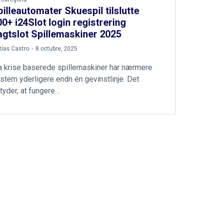
illeautomater Skuespil tilslutte
0+ i24Slot login registrering
agtslot Spillemaskiner 2025
ías Castro
8 octubre, 2025
 krise baserede spillemaskiner har nærmere
stem yderligere endn én gevinstlinje. Det
tyder, at fungere…