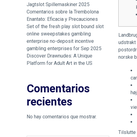
Jagtslot Spillemaskiner 2025
Comentarios sobre la Trembolona
Enantato: Eficacia y Precauciones
Set of the fresh play slot bound slot
online sweepstakes gambling
Landbrug
enterprise no-deposit incentive
udstrakt
gambling enterprises for Sep 2025
postordr
Discover Drawnudes: A Unique
norske b
Platform for Adult Art in the US
car
Comentarios
hø
recientes
vie
No hay comentarios que mostrar.
Tilslutt