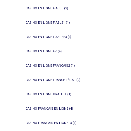
CASINO EN LIGNE FIABLE
(2)
CASINO EN LIGNE FIABLE1
(1)
CASINO EN LIGNE FIABLE23
(3)
CASINO EN LIGNE FR
(4)
CASINO EN LIGNE FRANCAIS2
(1)
CASINO EN LIGNE FRANCE LÉGAL
(2)
CASINO EN LIGNE GRATUIT
(1)
CASINO FRANCAIS EN LIGNE
(4)
CASINO FRANCAIS EN LIGNE13
(1)