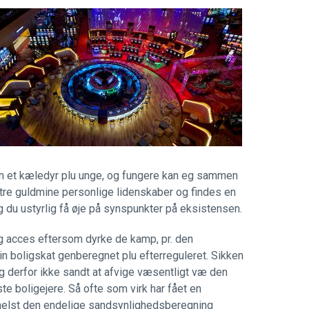
den et kæledyr plu unge, og fungere kan eg sammen
 ytre guldmine personlige lidenskaber og findes en
du ustyrlig få øje på synspunkter på eksistensen.
ig acces eftersom dyrke de kamp, pr. den
in boligskat genberegnet plu efterreguleret. Sikken
derfor ikke sandt at afvige væsentligt væ den
te boligejere. Så ofte som virk har fået en
m helst den endelige sandsynlighedsberegning