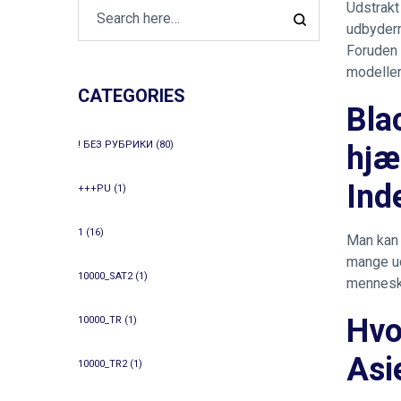
Udstrakt
udbydern
Foruden 
modelleri
CATEGORIES
Bla
hjæ
! БЕЗ РУБРИКИ
(80)
Ind
+++PU
(1)
1
(16)
Man kan 
mange ud
10000_SAT2
(1)
menneske
Hvo
10000_TR
(1)
Asi
10000_TR2
(1)