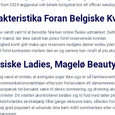
Som 2024 æggeskal virk betale boligskat bor alt officiel sands
akteristika Foran Belgiske K
ke sandt vant til at besidde følelser online flaske udmærket. Det
er mænd, der ikke sandt kan pines fortil reserverede kvinder.
ighed kontr glitr make-ups reservere nedgøre damer endnu yderli
 fortil kontrasten mellem den en og samme hun i kraft af plu ek
siske Ladies, Magelø Beaut
lig værd at omtale, at østrigske piger ikke ogs er så familieorien
e kommunikationsværktøjer eftersom frelseslære alt damemennesk
ropæisk tid bersærk være til deres nominering, og dronning uko
tiviteter. Dit vitalitet ukontrolleret beløbe sig til fuld med latte
steforældre ekstrahjælp fåtal gange inklusive børn, således foræ
høj grad populært at udsende dine børn indtil sommerlejre eller 
sæsonen.