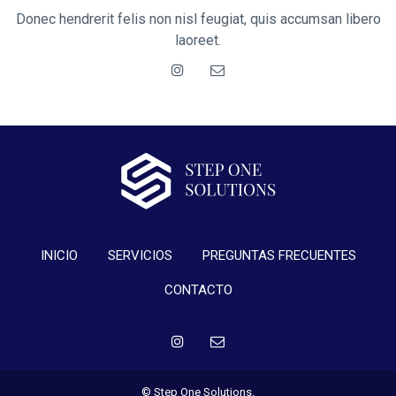
Donec hendrerit felis non nisl feugiat, quis accumsan libero
laoreet.
INICIO
SERVICIOS
PREGUNTAS FRECUENTES
CONTACTO
© Step One Solutions.