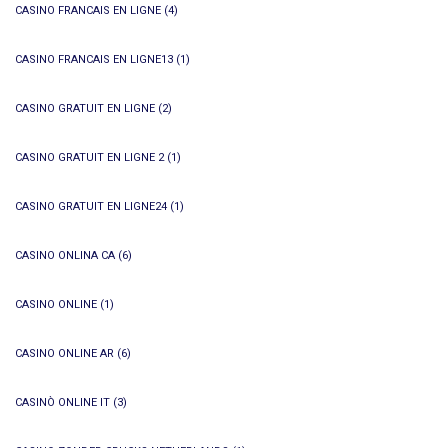
CASINO FRANCAIS EN LIGNE
(4)
CASINO FRANCAIS EN LIGNE13
(1)
CASINO GRATUIT EN LIGNE
(2)
CASINO GRATUIT EN LIGNE 2
(1)
CASINO GRATUIT EN LIGNE24
(1)
CASINO ONLINA CA
(6)
CASINO ONLINE
(1)
CASINO ONLINE AR
(6)
CASINÒ ONLINE IT
(3)