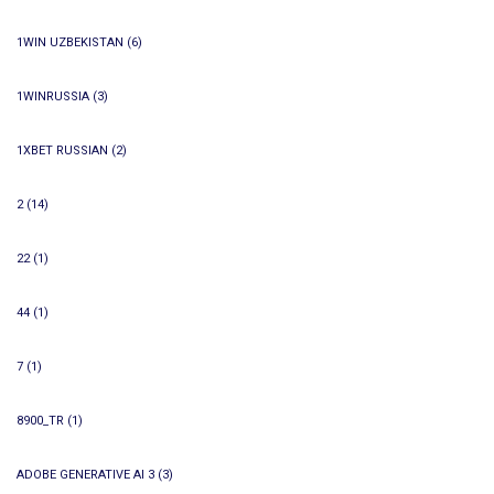
1WIN UZBEKISTAN
(6)
1WINRUSSIA
(3)
1XBET RUSSIAN
(2)
2
(14)
22
(1)
44
(1)
7
(1)
8900_TR
(1)
ADOBE GENERATIVE AI 3
(3)