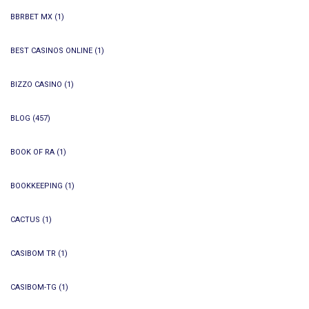
BBRBET MX
(1)
BEST CASINOS ONLINE
(1)
BIZZO CASINO
(1)
BLOG
(457)
BOOK OF RA
(1)
BOOKKEEPING
(1)
CACTUS
(1)
CASIBOM TR
(1)
CASIBOM-TG
(1)