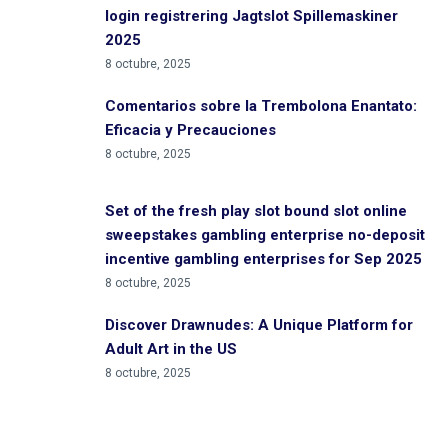
login registrering Jagtslot Spillemaskiner
2025
8 octubre, 2025
Comentarios sobre la Trembolona Enantato:
Eficacia y Precauciones
8 octubre, 2025
Set of the fresh play slot bound slot online
sweepstakes gambling enterprise no-deposit
incentive gambling enterprises for Sep 2025
8 octubre, 2025
Discover Drawnudes: A Unique Platform for
Adult Art in the US
8 octubre, 2025