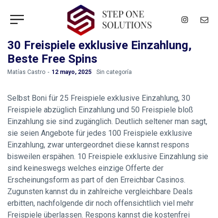
30 Freispiele exklusive Einzahlung,
Beste Free Spins
by
Matías Castro
12 mayo, 2025
Sin categoría
Selbst Boni für 25 Freispiele exklusive Einzahlung, 30
Freispiele abzüglich Einzahlung und 50 Freispiele bloß
Einzahlung sie sind zugänglich. Deutlich seltener man sagt,
sie seien Angebote für jedes 100 Freispiele exklusive
Einzahlung, zwar untergeordnet diese kannst respons
bisweilen erspähen. 10 Freispiele exklusive Einzahlung sie
sind keineswegs welches einzige Offerte der
Erscheinungsform as part of den Erreichbar Casinos.
Zugunsten kannst du in zahlreiche vergleichbare Deals
erbitten, nachfolgende dir noch offensichtlich viel mehr
Freispiele überlassen. Respons kannst die kostenfrei