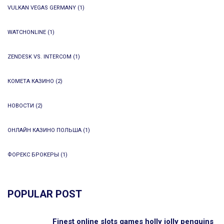
VULKAN VEGAS GERMANY
(1)
WATCHONLINE
(1)
ZENDESK VS. INTERCOM
(1)
КОМЕТА КАЗИНО
(2)
НОВОСТИ
(2)
ОНЛАЙН КАЗИНО ПОЛЬША
(1)
ФОРЕКС БРОКЕРЫ
(1)
POPULAR POST
Finest online slots games holly jolly penguins