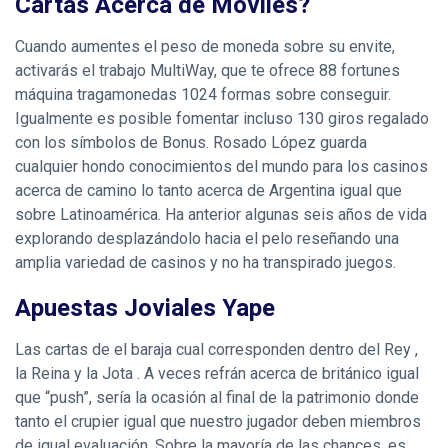
Cartas Acerca de Móviles?
Cuando aumentes el peso de moneda sobre su envite,
activarás el trabajo MultiWay, que te ofrece
88 fortunes
máquina tragamonedas
1024 formas sobre conseguir.
Igualmente es posible fomentar incluso 130 giros regalado
con los símbolos de Bonus. Rosado López guarda
cualquier hondo conocimientos del mundo para los casinos
acerca de camino lo tanto acerca de Argentina igual que
sobre Latinoamérica. Ha anterior algunas seis años de vida
explorando desplazándolo hacia el pelo reseñando una
amplia variedad de casinos y no ha transpirado juegos.
Apuestas Joviales Yape
Las cartas de el baraja cual corresponden dentro del Rey ,
la Reina y la Jota . A veces refrán acerca de británico igual
que “push”, serí­a la ocasión al final de la patrimonio donde
tanto el crupier igual que nuestro jugador deben miembros
de igual evaluación. Sobre la mayoría de las chances, es