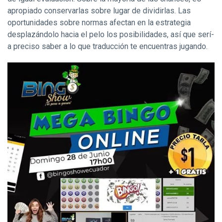
apropiado conservarlas sobre lugar de dividirlas. Las
oportunidades sobre normas afectan en la estrategia
desplazándolo hacia el pelo los posibilidades, así que serí­
a preciso saber a lo que traducción te encuentras jugando.