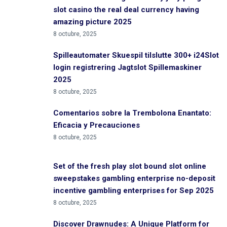
slot casino the real deal currency having
amazing picture 2025
8 octubre, 2025
Spilleautomater Skuespil tilslutte 300+ i24Slot
login registrering Jagtslot Spillemaskiner
2025
8 octubre, 2025
Comentarios sobre la Trembolona Enantato:
Eficacia y Precauciones
8 octubre, 2025
Set of the fresh play slot bound slot online
sweepstakes gambling enterprise no-deposit
incentive gambling enterprises for Sep 2025
8 octubre, 2025
Discover Drawnudes: A Unique Platform for