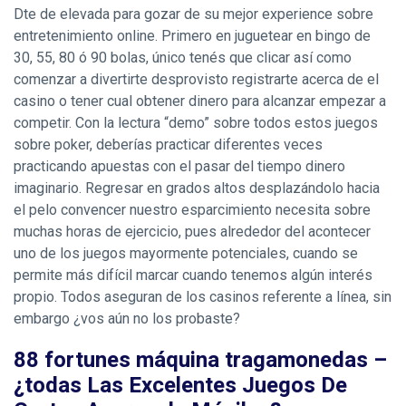
Dte de elevada para gozar de su mejor experience sobre
entretenimiento online. Primero en juguetear en bingo de
30, 55, 80 ó 90 bolas, único tenés que clicar así­ como
comenzar a divertirte desprovisto registrarte acerca de el
casino o tener cual obtener dinero para alcanzar empezar a
competir. Con la lectura “demo” sobre todos estos juegos
sobre poker, deberías practicar diferentes veces
practicando apuestas con el pasar del tiempo dinero
imaginario. Regresar en grados altos desplazándolo hacia
el pelo convencer nuestro esparcimiento necesita sobre
muchas horas de ejercicio, pues alrededor del acontecer
uno de los juegos mayormente potenciales, cuando se
permite más difícil marcar cuando tenemos algún interés
propio. Todos aseguran de los casinos referente a línea, sin
embargo ¿vos aún no los probaste?
88 fortunes máquina tragamonedas –
¿todas Las Excelentes Juegos De