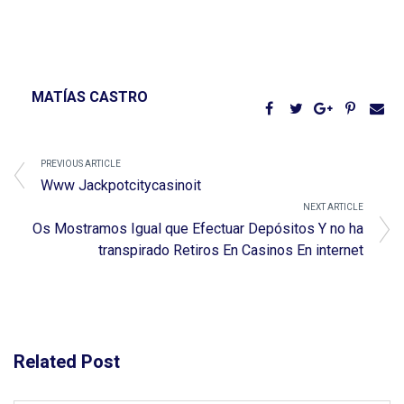
MATÍAS CASTRO
PREVIOUS ARTICLE
Www Jackpotcitycasinoit
NEXT ARTICLE
Os Mostramos Igual que Efectuar Depósitos Y no ha
transpirado Retiros En Casinos En internet
Related Post