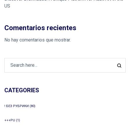
US
Comentarios recientes
No hay comentarios que mostrar.
CATEGORIES
! БЕЗ РУБРИКИ
(80)
+++PU
(1)