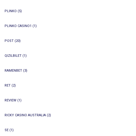
PLINKO
(5)
PLINKO CASINO1
(1)
POST
(20)
QIZILBILET
(1)
RAMENBET
(3)
RET
(2)
REVIEW
(1)
RICKY CASINO AUSTRALIA
(2)
SE
(1)