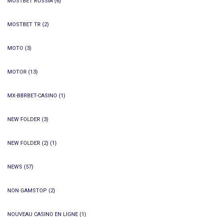
MOSTBET RUSSIA
(6)
MOSTBET TR
(2)
MOTO
(3)
MOTOR
(13)
MX-BBRBET-CASINO
(1)
NEW FOLDER
(3)
NEW FOLDER (2)
(1)
NEWS
(57)
NON GAMSTOP
(2)
NOUVEAU CASINO EN LIGNE
(1)