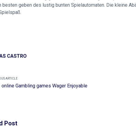
besten geben des lustig bunten Spielautomaten. Die kleine Ab
Spielspaß.
AS CASTRO
OUS ARTICLE
 online Gambling games Wager Enjoyable
d Post