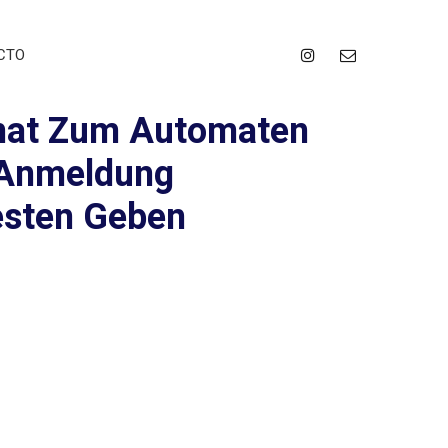
CTO
omat Zum Automaten
 Anmeldung
esten Geben