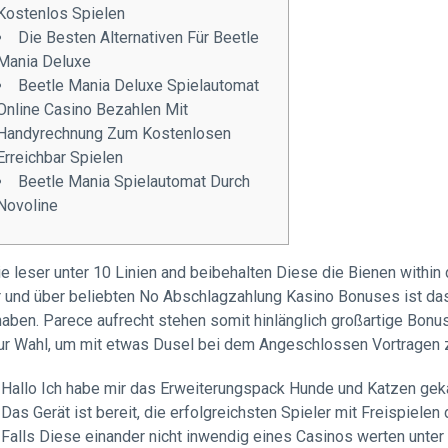
Kostenlos Spielen
Die Besten Alternativen Für Beetle
Mania Deluxe
Beetle Mania Deluxe Spielautomat
Online Casino Bezahlen Mit
Handyrechnung Zum Kostenlosen
Erreichbar Spielen
Beetle Mania Spielautomat Durch
Novoline
ie leser unter 10 Linien and beibehalten Diese die Bienen within d
 und über beliebten No Abschlagzahlung Kasino Bonuses ist da
haben.
Parece aufrecht stehen somit hinlänglich großartige Bonu
ur Wahl, um mit etwas Dusel bei dem Angeschlossen Vortragen 
Hallo Ich habe mir das Erweiterungspack Hunde und Katzen gekau
Das Gerät ist bereit, die erfolgreichsten Spieler mit Freispiele
Falls Diese einander nicht inwendig eines Casinos werten unter