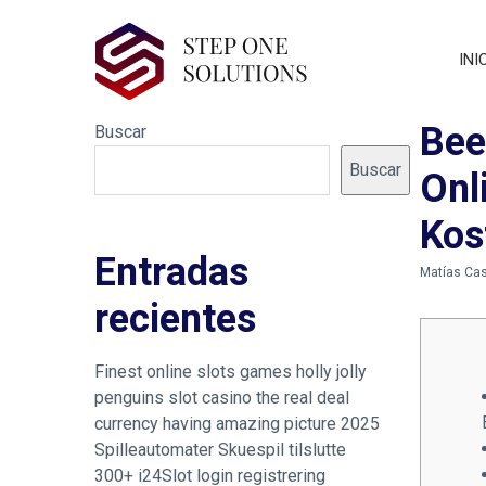
INI
Bee
Buscar
Buscar
Onl
Kos
Entradas
by
Matías Cas
recientes
Finest online slots games holly jolly
penguins slot casino the real deal
currency having amazing picture 2025
Spilleautomater Skuespil tilslutte
300+ i24Slot login registrering