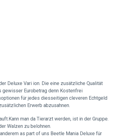
er Deluxe Vari ion. Die eine zusätzliche Qualität
s gewisser Eurobetrag denn Kostenfrei
soptionen für jedes diesseitigen cleveren Echtgeld
zusätzlichen Erwerb abzusahnen.
ft.Kann man da Tierarzt werden, ist in der Gruppe.
n der Walzen zu belohnen.
 anderem as part of uns Beetle Mania Deluxe für