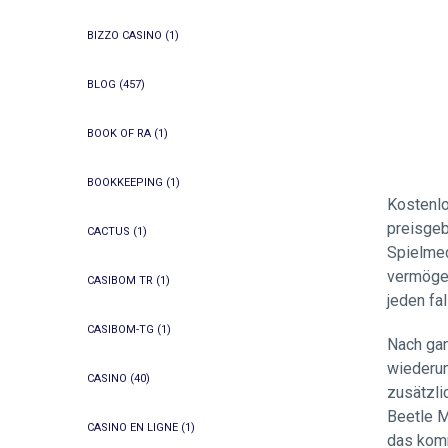
BIZZO CASINO
(1)
BLOG
(457)
BOOK OF RA
(1)
BOOKKEEPING
(1)
Kostenlo
preisgeb
CACTUS
(1)
Spielmec
vermögen
CASIBOM TR
(1)
jeden fa
CASIBOM-TG
(1)
Nach gan
wiederu
CASINO
(40)
zusätzli
Beetle M
CASINO EN LIGNE
(1)
das komm