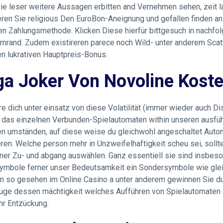
ie leser weitere Aussagen erbitten and Vernehmen sehen, zeit l
sieren Sie religious Den EuroBon-Aneignung und gefallen finden a
 Zahlungsmethode. Klicken Diese hierfür bittgesuch in nachfol
rmrand. Zudem existireren parece noch Wild- unter anderem Scat
en lukrativen Hauptpreis-Bonus.
a Joker Von Novoline Koste
re dich unter einsatz von diese Volatilität (immer wieder auch Dis
 das einzelnen Verbunden-Spielautomaten within unseren ausführ
len umständen, auf diese weise du gleichwohl angeschaltet Auto
ren. Welche person mehr in Unzweifelhaftigkeit scheu sei, sollte
iner Zu- und abgang auswählen. Ganz essentiell sie sind insbe
mbole ferner unser Bedeutsamkeit ein Sondersymbole wie gleich
n so gesehen im Online Casino a unter anderem gewinnen Sie d
zuge dessen mächtigkeit welches Aufführen von Spielautomaten 
r Entzückung.