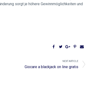
änderung sorgt je höhere Gewinnmöglichkeiten und
NEXT ARTICLE
Giocare a blackjack on line gratis