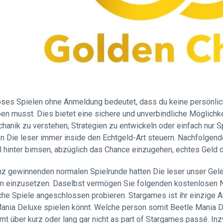
ses Spielen ohne Anmeldung bedeutet, dass du keine persönlic
en musst. Dies bietet eine sichere und unverbindliche Möglichkeit
hanik zu verstehen, Strategien zu entwickeln oder einfach nur S
 Die leser immer inside den Echtgeld-Art steuern. Nachfolgend
ll hinter bimsen, abzüglich das Chance einzugehen, echtes Geld d
z gewinnenden normalen Spielrunde hatten Die leser unser Gele
m einzusetzen. Daselbst vermögen Sie folgenden kostenlosen 
che Spiele angeschlossen probieren. Stargames ist ihr einzige An
ania Deluxe spielen könnt. Welche person somit Beetle Mania
t über kurz oder lang gar nicht as part of Stargames passé. 