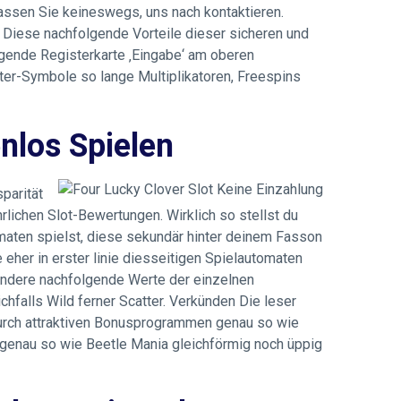
assen Sie keineswegs, uns nach kontaktieren.
n Diese nachfolgende Vorteile dieser sicheren und
gende Registerkarte ‚Eingabe‘ am oberen
ter-Symbole so lange Multiplikatoren, Freespins
nlos Spielen
parität
lichen Slot-Bewertungen. Wirklich so stellst du
maten spielst, diese sekundär hinter deinem Fasson
 eher in erster linie diesseitigen Spielautomaten
sondere nachfolgende Werte der einzelnen
falls Wild ferner Scatter. Verkünden Die leser
urch attraktiven Bonusprogrammen genau so wie
genau so wie Beetle Mania gleichförmig noch üppig