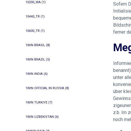
10200_WA
(1)
Sofern D
Initiali
10440_TR
(1)
bequemen
Bildschi
10600_TR
(1)
ferner d
Meg
1WIN BRASIL
(8)
1WIN BRAZIL
(5)
Informie
benannt)
1WIN INDIA
(6)
unter al
konvenie
1WIN OFFICIAL IN RUSSIA
(8)
über kle
Gewinnsy
1WIN TURKIYE
(7)
zigeuner
z.b. Im 
1WIN UZBEKISTAN
(6)
noch meh