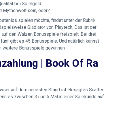
alität bei Spielgeld.
d Mythenwelt sein, oder?
stenlos spielen möchte, findet unter der Rubrik
ispielsweise Gladiator von Playtech. Das ist der
e auf den Walzen Bonusspiele freispielt. Bei drei
fünf gibt es 45 Bonusspiele. Und natürlich kannst
n weitere Bonusspiele gewinnen.
nzahlung | Book Of Ra
owser auf dem neuesten Stand ist. Besagtes Scatter
enn es zwischen 3 und 5 Mal in einer Spielrunde auf