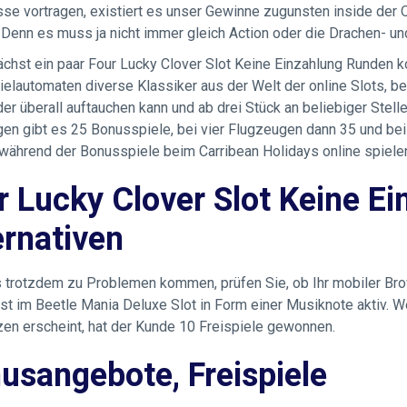
se vortragen, existiert es unser Gewinne zugunsten inside der Qu
Denn es muss ja nicht immer gleich Action oder die Drachen- un
chst ein paar Four Lucky Clover Slot Keine Einzahlung Runden ko
ielautomaten diverse Klassiker aus der Welt der online Slots, be
 der überall auftauchen kann und ab drei Stück an beliebiger Stell
en gibt es 25 Bonusspiele, bei vier Flugzeugen dann 35 und bei 
während der Bonusspiele beim Carribean Holidays online spiele
r Lucky Clover Slot Keine Ei
ernativen
s trotzdem zu Problemen kommen, prüfen Sie, ob Ihr mobiler Br
st im Beetle Mania Deluxe Slot in Form einer Musiknote aktiv. W
en erscheint, hat der Kunde 10 Freispiele gewonnen.
usangebote, Freispiele