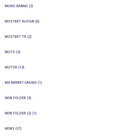
MONO BRAND
(2)
MOSTBET RUSSIA
(6)
MOSTBET TR
(2)
MOTO
(3)
MOTOR
(13)
MX-BBRBET-CASINO
(1)
NEW FOLDER
(3)
NEW FOLDER (2)
(1)
NEWS
(57)