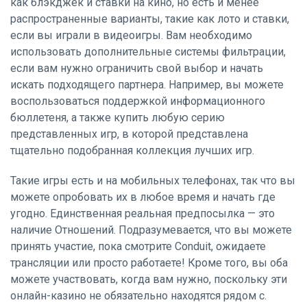
как блэкджек и ставки на кино, но есть и менее
распространенные варианты, такие как лото и ставки,
если вы играли в видеоигры. Вам необходимо
использовать дополнительные системы фильтрации,
если вам нужно ограничить свой выбор и начать
искать подходящего партнера. Например, вы можете
воспользоваться поддержкой информационного
бюллетеня, а также купить любую серию
представленных игр, в которой представлена ​​
тщательно подобранная коллекция лучших игр.
Такие игры есть и на мобильных телефонах, так что вы
можете опробовать их в любое время и начать где
угодно. Единственная реальная предпосылка — это
наличие Отношений. Подразумевается, что вы можете
принять участие, пока смотрите Conduit, ожидаете
трансляции или просто работаете! Кроме того, вы оба
можете участвовать, когда вам нужно, поскольку эти
онлайн-казино не обязательно находятся рядом с.