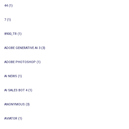
44
(1)
7
(1)
8900_TR
(1)
ADOBE GENERATIVE AI 3
(3)
ADOBE PHOTOSHOP
(1)
AI NEWS
(1)
AI SALES BOT 4
(1)
ANONYMOUS
(3)
AVIATOR
(1)