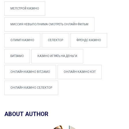
МЕЛСТРОЙ КАЗИНО
МИССИЯ НЕВЫПОЛНИМА СМОТРЕТЬ ОНЛАЙН ФИЛЬМ
ОЛИМП КАЗИНО
СЕЛЕКТОР
ФРЕНДС КАЗИНО
БИТЗАМО
КАЗИНО ИГРАТЬ НА ДЕНЬГИ
ОНЛАЙН КАЗИНО BITZAMO
ОНЛАЙН КАЗИНО КЭТ
ОНЛАЙН КАЗИНО СЕЛЕКТОР
ABOUT AUTHOR