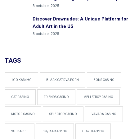
8 octubre, 2025
Discover Drawnudes: A Unique Platform for
Adult Art in the US
8 octubre, 2025
TAGS
1GO КАЗИНО
BLACK CAT DVA PORN
BONS CASINO
CAT CASINO
FRIENDS CASINO
MELLSTROY CASINO
MOTOR CASINO
SELECTOR CASINO
VAVADA CASINO
VODKA BET
ВОДКА КАЗИНО
ЛОФТ КАЗИНО