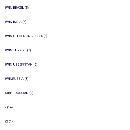
1WIN BRAZIL
(5)
1WIN INDIA
(6)
1WIN OFFICIAL IN RUSSIA
(8)
1WIN TURKIYE
(7)
1WIN UZBEKISTAN
(6)
1WINRUSSIA
(3)
1XBET RUSSIAN
(2)
2
(14)
22
(1)