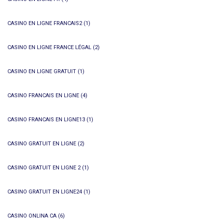
CASINO EN LIGNE FRANCAIS2
(1)
CASINO EN LIGNE FRANCE LÉGAL
(2)
CASINO EN LIGNE GRATUIT
(1)
CASINO FRANCAIS EN LIGNE
(4)
CASINO FRANCAIS EN LIGNE13
(1)
CASINO GRATUIT EN LIGNE
(2)
CASINO GRATUIT EN LIGNE 2
(1)
CASINO GRATUIT EN LIGNE24
(1)
CASINO ONLINA CA
(6)