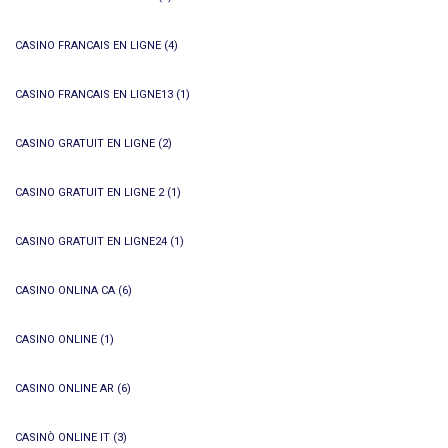
CASINO FRANCAIS EN LIGNE
(4)
CASINO FRANCAIS EN LIGNE13
(1)
CASINO GRATUIT EN LIGNE
(2)
CASINO GRATUIT EN LIGNE 2
(1)
CASINO GRATUIT EN LIGNE24
(1)
CASINO ONLINA CA
(6)
CASINO ONLINE
(1)
CASINO ONLINE AR
(6)
CASINÒ ONLINE IT
(3)