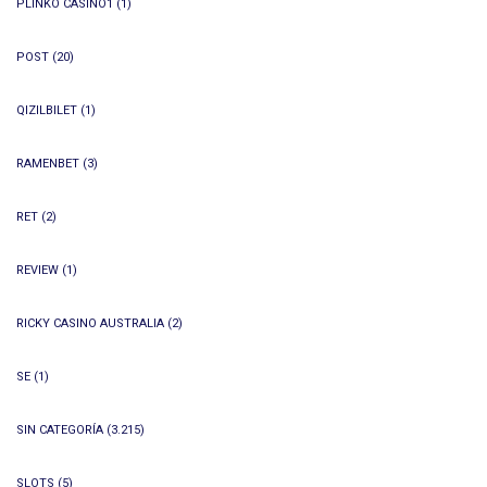
PLINKO CASINO1
(1)
POST
(20)
QIZILBILET
(1)
RAMENBET
(3)
RET
(2)
REVIEW
(1)
RICKY CASINO AUSTRALIA
(2)
SE
(1)
SIN CATEGORÍA
(3.215)
SLOTS
(5)