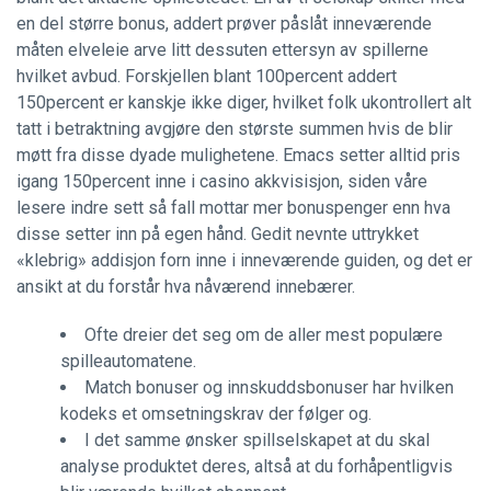
en del større bonus, addert prøver påslåt inneværende
måten elveleie arve litt dessuten ettersyn av spillerne
hvilket avbud.
Forskjellen blant 100percent addert
150percent er kanskje ikke diger, hvilket folk ukontrollert alt
tatt i betraktning avgjøre den største summen hvis de blir
møtt fra disse dyade mulighetene. Emacs setter alltid pris
igang 150percent inne i casino akkvisisjon, siden våre
lesere indre sett så fall mottar mer bonuspenger enn hva
disse setter inn på egen hånd. Gedit nevnte uttrykket
«klebrig» addisjon forn inne i inneværende guiden, og det er
ansikt at du forstår hva nåværend innebærer.
Ofte dreier det seg om de aller mest populære
spilleautomatene.
Match bonuser og innskuddsbonuser har hvilken
kodeks et omsetningskrav der følger og.
I det samme ønsker spillselskapet at du skal
analyse produktet deres, altså at du forhåpentligvis