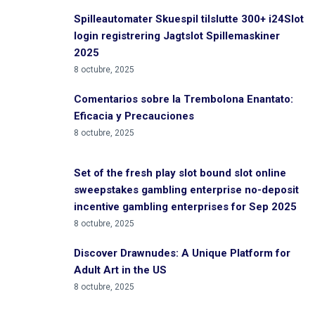
Spilleautomater Skuespil tilslutte 300+ i24Slot
login registrering Jagtslot Spillemaskiner
2025
8 octubre, 2025
Comentarios sobre la Trembolona Enantato:
Eficacia y Precauciones
8 octubre, 2025
Set of the fresh play slot bound slot online
sweepstakes gambling enterprise no-deposit
incentive gambling enterprises for Sep 2025
8 octubre, 2025
Discover Drawnudes: A Unique Platform for
Adult Art in the US
8 octubre, 2025