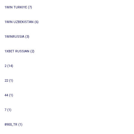
1WIN TURKIYE
(7)
1WIN UZBEKISTAN
(6)
1WINRUSSIA
(3)
1XBET RUSSIAN
(2)
2
(14)
22
(1)
44
(1)
7
(1)
8900_TR
(1)