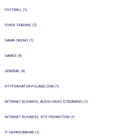
FOOTBALL
(1)
FOREX TRADING
(7)
GAMA CASINO
(1)
GAMES
(9)
GENERAL
(4)
HTTPSAVIATOR-POLAND.COM
(1)
INTERNET BUSINESS, AUDIO-VIDEO STREAMING
(1)
INTERNET BUSINESS, SITE PROMOTION
(1)
IT ОБРАЗОВАНИЕ
(1)