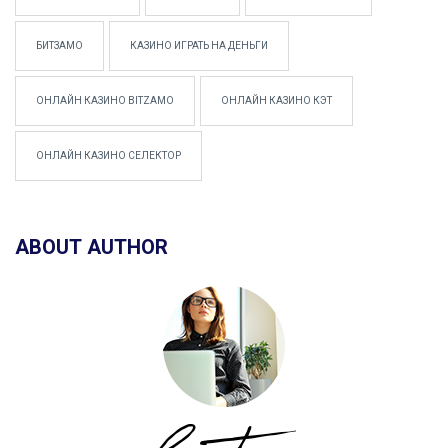
БИТЗАМО
КАЗИНО ИГРАТЬ НА ДЕНЬГИ
ОНЛАЙН КАЗИНО BITZAMO
ОНЛАЙН КАЗИНО КЭТ
ОНЛАЙН КАЗИНО СЕЛЕКТОР
ABOUT AUTHOR