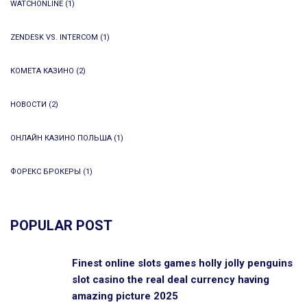
WATCHONLINE
(1)
ZENDESK VS. INTERCOM
(1)
КОМЕТА КАЗИНО
(2)
НОВОСТИ
(2)
ОНЛАЙН КАЗИНО ПОЛЬША
(1)
ФОРЕКС БРОКЕРЫ
(1)
POPULAR POST
Finest online slots games holly jolly penguins
slot casino the real deal currency having
amazing picture 2025