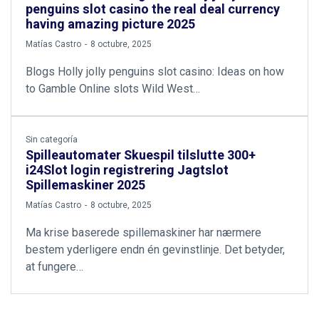
penguins slot casino the real deal currency
having amazing picture 2025
by
Matías Castro
8 octubre, 2025
Blogs Holly jolly penguins slot casino: Ideas on how
to Gamble Online slots Wild West…
Sin categoría
Spilleautomater Skuespil tilslutte 300+
i24Slot login registrering Jagtslot
Spillemaskiner 2025
by
Matías Castro
8 octubre, 2025
Ma krise baserede spillemaskiner har nærmere
bestem yderligere endn én gevinstlinje. Det betyder,
at fungere…