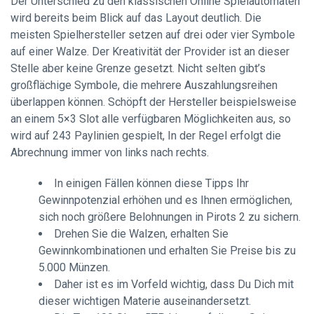
Der Unterschied zu den klassischen Online Spielautomaten
wird bereits beim Blick auf das Layout deutlich. Die
meisten Spielhersteller setzen auf drei oder vier Symbole
auf einer Walze. Der Kreativität der Provider ist an dieser
Stelle aber keine Grenze gesetzt. Nicht selten gibt’s
großflächige Symbole, die mehrere Auszahlungsreihen
überlappen können.
Schöpft der Hersteller beispielsweise
an einem 5×3 Slot alle verfügbaren Möglichkeiten aus, so
wird auf 243 Paylinien gespielt, In der Regel erfolgt die
Abrechnung immer von links nach rechts.
In einigen Fällen können diese Tipps Ihr
Gewinnpotenzial erhöhen und es Ihnen ermöglichen,
sich noch größere Belohnungen in Pirots 2 zu sichern.
Drehen Sie die Walzen, erhalten Sie
Gewinnkombinationen und erhalten Sie Preise bis zu
5.000 Münzen.
Daher ist es im Vorfeld wichtig, dass Du Dich mit
dieser wichtigen Materie auseinandersetzt.