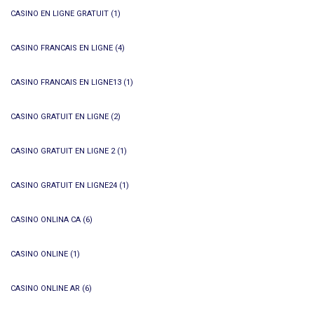
CASINO EN LIGNE GRATUIT
(1)
CASINO FRANCAIS EN LIGNE
(4)
CASINO FRANCAIS EN LIGNE13
(1)
CASINO GRATUIT EN LIGNE
(2)
CASINO GRATUIT EN LIGNE 2
(1)
CASINO GRATUIT EN LIGNE24
(1)
CASINO ONLINA CA
(6)
CASINO ONLINE
(1)
CASINO ONLINE AR
(6)