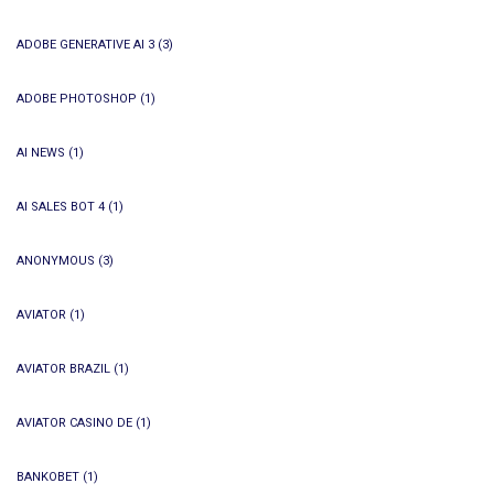
ADOBE GENERATIVE AI 3
(3)
ADOBE PHOTOSHOP
(1)
AI NEWS
(1)
AI SALES BOT 4
(1)
ANONYMOUS
(3)
AVIATOR
(1)
AVIATOR BRAZIL
(1)
AVIATOR CASINO DE
(1)
BANKOBET
(1)