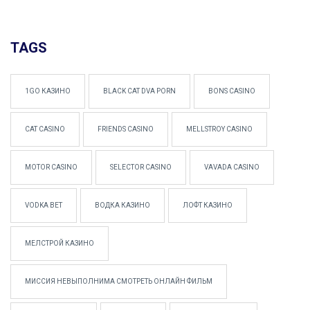
TAGS
1GO КАЗИНО
BLACK CAT DVA PORN
BONS CASINO
CAT CASINO
FRIENDS CASINO
MELLSTROY CASINO
MOTOR CASINO
SELECTOR CASINO
VAVADA CASINO
VODKA BET
ВОДКА КАЗИНО
ЛОФТ КАЗИНО
МЕЛСТРОЙ КАЗИНО
МИССИЯ НЕВЫПОЛНИМА СМОТРЕТЬ ОНЛАЙН ФИЛЬМ