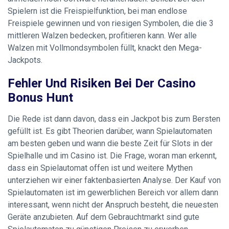
Spielern ist die Freispielfunktion, bei man endlose
Freispiele gewinnen und von riesigen Symbolen, die die 3
mittleren Walzen bedecken, profitieren kann. Wer alle
Walzen mit Vollmondsymbolen füllt, knackt den Mega-
Jackpots.
Fehler Und Risiken Bei Der Casino
Bonus Hunt
Die Rede ist dann davon, dass ein Jackpot bis zum Bersten
gefüllt ist. Es gibt Theorien darüber, wann Spielautomaten
am besten geben und wann die beste Zeit für Slots in der
Spielhalle und im Casino ist. Die Frage, woran man erkennt,
dass ein Spielautomat offen ist und weitere Mythen
unterziehen wir einer faktenbasierten Analyse. Der Kauf von
Spielautomaten ist im gewerblichen Bereich vor allem dann
interessant, wenn nicht der Anspruch besteht, die neuesten
Geräte anzubieten. Auf dem Gebrauchtmarkt sind gute