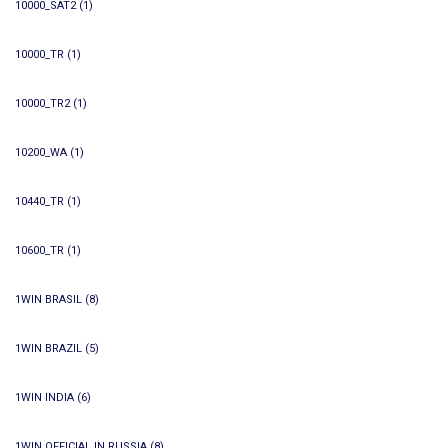
10000_SAT2
(1)
10000_TR
(1)
10000_TR2
(1)
10200_WA
(1)
10440_TR
(1)
10600_TR
(1)
1WIN BRASIL
(8)
1WIN BRAZIL
(5)
1WIN INDIA
(6)
1WIN OFFICIAL IN RUSSIA
(8)