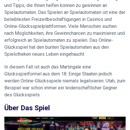
und Tipps, die Ihnen helfen können zu gewinnen an
Spielautomaten. Das Spielen an Spielautomaten ist eine der
beliebtesten Freizeitbeschäftigungen in Casinos und
Online-Glücksspielplattformen. Viele Menschen suchen
nach Möglichkeiten, ihre Gewinnchancen zu maximieren und
erfolgreich an Spielautomaten zu spielen. Das Online-
Glücksspiel hat den bunten Spielautomaten aus den
Spielotheken neues Leben eingehaucht.
In diesem Fall ist auch das Martingale eine
Glücksspielformel aus dem 18. Einige Staaten jedoch
werden Online-Glücksspiele niemals legalisieren. Utah, zum
Beispiel war schon immer ein leidenschaftlicher Gegner
des Glücksspiels.
Über Das Spiel