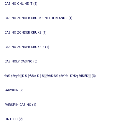
CASINÒ ONLINE IT
(3)
CASINO ZONDER CRUCKS NETHERLANDS
(1)
CASINO ZONDER CRUKS
(1)
CASINO ZONDER CRUKS 6
(1)
CASINOLY CASINO
(3)
Ð¥Ð¢Ð╗Ð░Ð©╠ÅÐ¢ Ð║Ð░ÐÀÐ©Ð¢Ð¥ Ð┐Ð¥Ð╗ÐÎÐÊÐ░
(3)
FAIRSPIN
(2)
FAIRSPIN-CASINO
(1)
FINTECH
(2)