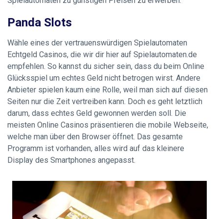
Spielautomaten zu günstigen Preisen zu erwerben.
Panda Slots
Wähle eines der vertrauenswürdigen Spielautomaten
Echtgeld Casinos, die wir dir hier auf Spielautomaten.de
empfehlen. So kannst du sicher sein, dass du beim Online
Glücksspiel um echtes Geld nicht betrogen wirst. Andere
Anbieter spielen kaum eine Rolle, weil man sich auf diesen
Seiten nur die Zeit vertreiben kann. Doch es geht letztlich
darum, dass echtes Geld gewonnen werden soll. Die
meisten Online Casinos präsentieren die mobile Webseite,
welche man über den Browser öffnet. Das gesamte
Programm ist vorhanden, alles wird auf das kleinere
Display des Smartphones angepasst.