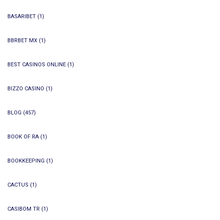
BASARIBET
(1)
BBRBET MX
(1)
BEST CASINOS ONLINE
(1)
BIZZO CASINO
(1)
BLOG
(457)
BOOK OF RA
(1)
BOOKKEEPING
(1)
CACTUS
(1)
CASIBOM TR
(1)