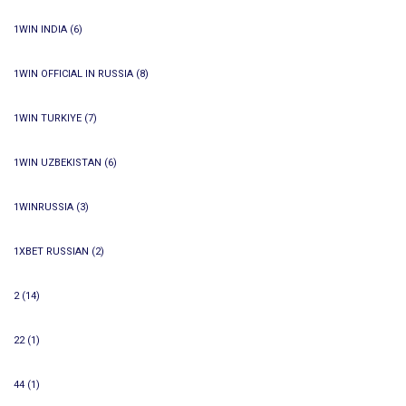
1WIN INDIA
(6)
1WIN OFFICIAL IN RUSSIA
(8)
1WIN TURKIYE
(7)
1WIN UZBEKISTAN
(6)
1WINRUSSIA
(3)
1XBET RUSSIAN
(2)
2
(14)
22
(1)
44
(1)