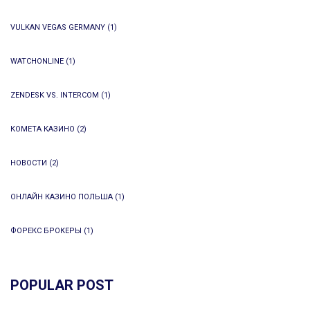
VULKAN VEGAS GERMANY
(1)
WATCHONLINE
(1)
ZENDESK VS. INTERCOM
(1)
КОМЕТА КАЗИНО
(2)
НОВОСТИ
(2)
ОНЛАЙН КАЗИНО ПОЛЬША
(1)
ФОРЕКС БРОКЕРЫ
(1)
POPULAR POST