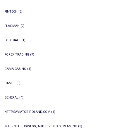
FINTECH
(2)
FLAGMAN
(2)
FOOTBALL
(1)
FOREX TRADING
(7)
GAMA CASINO
(1)
GAMES
(9)
GENERAL
(4)
HTTPSAVIATOR-POLAND.COM
(1)
INTERNET BUSINESS, AUDIO-VIDEO STREAMING
(1)