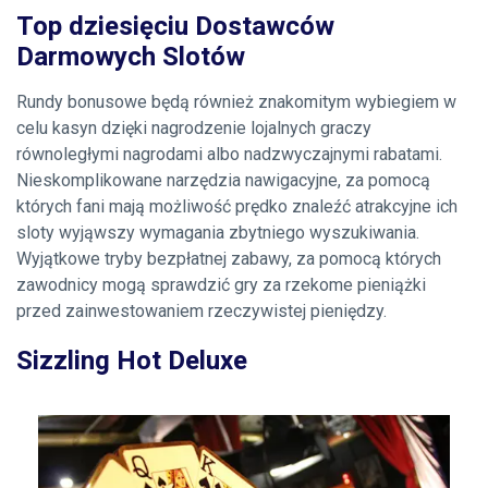
Top dziesięciu Dostawców
Darmowych Slotów
Rundy bonusowe będą również znakomitym wybiegiem w
celu kasyn dzięki nagrodzenie lojalnych graczy
równoległymi nagrodami albo nadzwyczajnymi rabatami.
Nieskomplikowane narzędzia nawigacyjne, za pomocą
których fani mają możliwość prędko znaleźć atrakcyjne ich
sloty wyjąwszy wymagania zbytniego wyszukiwania.
Wyjątkowe tryby bezpłatnej zabawy, za pomocą których
zawodnicy mogą sprawdzić gry za rzekome pieniążki
przed zainwestowaniem rzeczywistej pieniędzy.
Sizzling Hot Deluxe