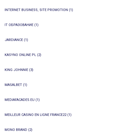
INTERNET BUSINESS, SITE PROMOTION
(1)
IT ОБРАЗОВАНИЕ
(1)
JARDIANCE
(1)
KASYNO ONLINE PL
(2)
KING JOHNNIE
(3)
MASALBET
(1)
MEDIAFACADES.EU
(1)
MEILLEUR CASINO EN LIGNE FRANCE22
(1)
MONO BRAND
(2)