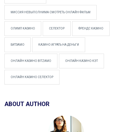
МИССИЯ НЕВЫПОЛНИМА СМОТРЕТЬ ОНЛАЙН ФИЛЬМ
ОЛИМП КАЗИНО
СЕЛЕКТОР
ФРЕНДС КАЗИНО
БИТЗАМО
КАЗИНО ИГРАТЬ НА ДЕНЬГИ
ОНЛАЙН КАЗИНО BITZAMO
ОНЛАЙН КАЗИНО КЭТ
ОНЛАЙН КАЗИНО СЕЛЕКТОР
ABOUT AUTHOR