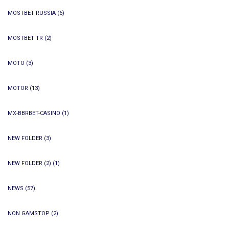
MOSTBET RUSSIA
(6)
MOSTBET TR
(2)
MOTO
(3)
MOTOR
(13)
MX-BBRBET-CASINO
(1)
NEW FOLDER
(3)
NEW FOLDER (2)
(1)
NEWS
(57)
NON GAMSTOP
(2)