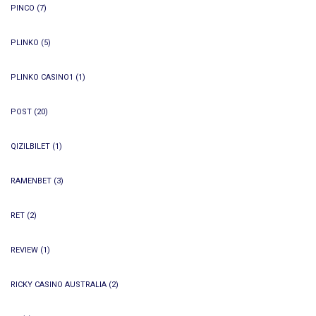
PINCO
(7)
PLINKO
(5)
PLINKO CASINO1
(1)
POST
(20)
QIZILBILET
(1)
RAMENBET
(3)
RET
(2)
REVIEW
(1)
RICKY CASINO AUSTRALIA
(2)