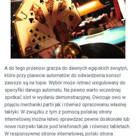
A do tego przenosi gracza do dawnych egipskich świątyń,
które przy planecie automatów do odwiedzenia konsol
zawsze są na topie. Wybór może istnieć uregulowany do
specyfiki danego automatu. Na pewno warto wcześniej
spotkać slot w wydaniu demonstracyjnej. Owocuje owo w
pojęciu mechaniki partii jak i również opracowaniu własnej
taktyki. W związku z tym z pomocą polskiej strony
internetowej można łatwo sprawdzać pewne doskonałe lub
nowe rozrywki także pod telefonach jak i również tabletach.
W responsywnej stronie internetowej, polski strona