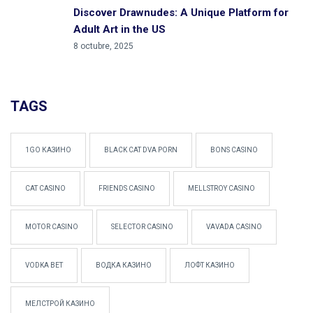
Discover Drawnudes: A Unique Platform for
Adult Art in the US
8 octubre, 2025
TAGS
1GO КАЗИНО
BLACK CAT DVA PORN
BONS CASINO
CAT CASINO
FRIENDS CASINO
MELLSTROY CASINO
MOTOR CASINO
SELECTOR CASINO
VAVADA CASINO
VODKA BET
ВОДКА КАЗИНО
ЛОФТ КАЗИНО
МЕЛСТРОЙ КАЗИНО