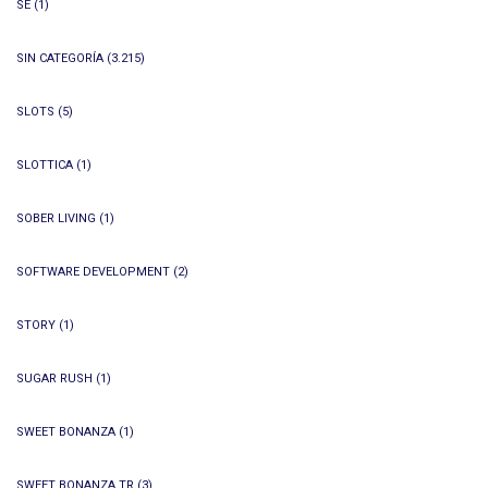
SE
(1)
SIN CATEGORÍA
(3.215)
SLOTS
(5)
SLOTTICA
(1)
SOBER LIVING
(1)
SOFTWARE DEVELOPMENT
(2)
STORY
(1)
SUGAR RUSH
(1)
SWEET BONANZA
(1)
SWEET BONANZA TR
(3)