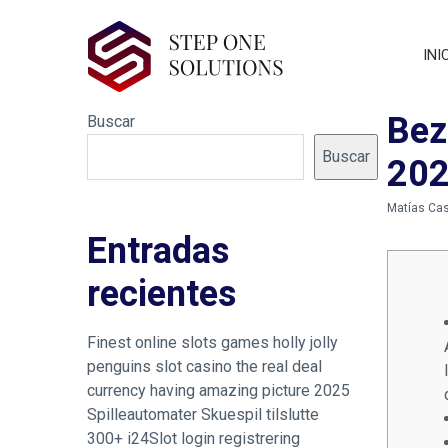
INI
Bez
Buscar
Buscar
202
by
Matías Cas
Entradas
recientes
Finest online slots games holly jolly
penguins slot casino the real deal
currency having amazing picture 2025
Spilleautomater Skuespil tilslutte
300+ i24Slot login registrering