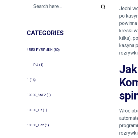
Jedni wo
po kasyn
powinna 
kreski w
CATEGORIES
kilka), 
kasyna p
! БЕЗ РУБРИКИ
(80)
rozrywki
Jak
+++PU
(1)
Kom
1
(16)
spi
10000_SAT2
(1)
Wróć obs
10000_TR
(1)
automate
programu
10000_TR2
(1)
rozrywki