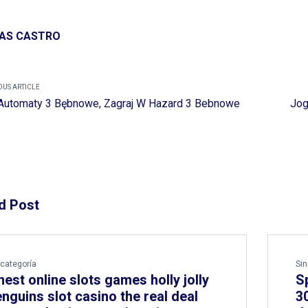
AS CASTRO
OUS ARTICLE
 Automaty 3 Bębnowe, Zagraj W Hazard 3 Bebnowe
Jog
d Post
 categoría
Sin
nest online slots games holly jolly
Sp
nguins slot casino the real deal
30