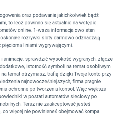
gowania oraz podawania jakichkolwiek bądź
mi, to lecz powinno się aktualnie na wstępie
tomatów online. 1-wsza informacja owo stan
doskonałe rozrywki sloty darmowo odznaczają
 pięcioma liniami wygrywającymi.
ę i animacje, sprawdzić wysokość wygranych, złącze
e dodatkowe, istotność symboli na temat osobliwym
na temat otrzymasz, trafią dzięki Twoje konto przy
iedzenia najnowocześniejszych, firma pragnie
enia ochronne po tworzeniu konsol. Więc większa
owiedniki w postati automatów sieciowy po
mobilnych. Teraz nie zaakceptować jesteś
, co więcej nie powinieneś obejmować kompa.