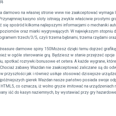
ją.
a darmowo na własnej stronie www nie zaakceptować wymaga lo
Przynajmniej kasyno sloty istnieją zwykle właściwie prostymi gra
 się spośród kilkoma najlepszymi informacjami o mechaniki au
poziomów oraz miarki wygrywających. W największym stopniu 
ogramem trzech/3/5, czyli trzema bębnami, trzema rzędami oraz
Możesz dzięki temu dojrzeć grafik
wnież w ogóle sterowanie grą. Będziesz w stanie przejrzeć opcj
u, spotkać rozrywki bonusowe et cetera. A każde wygrane, które 
 Chociaż zabawy Wazdan nie zaakceptować zaliczane są do odw
w przyszłości jak i również usiłuje stosować dzisiejsze urządz
jpóźniejszych gierek Wazdan nasze państwo posiada swoje odp
HTML5, co oznacza, iż ​​wolno gryzie imitować na urządzeniach 
any iść do kasyn naziemnych, by wystawiać przy gry hazardowe