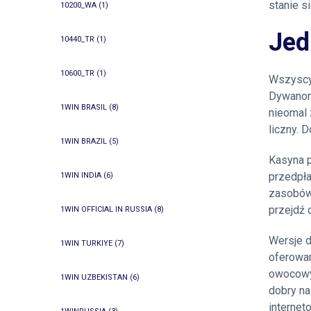
stanie s
10200_WA
(1)
Jed
10440_TR
(1)
10600_TR
(1)
Wszyscy 
Dywanom 
1WIN BRASIL
(8)
nieomal 
liczny. 
1WIN BRAZIL
(5)
Kasyna pr
przedpła
1WIN INDIA
(6)
zasobów,
przejdź 
1WIN OFFICIAL IN RUSSIA
(8)
Wersje d
1WIN TURKIYE
(7)
oferowan
owocowyc
1WIN UZBEKISTAN
(6)
dobry na
internet