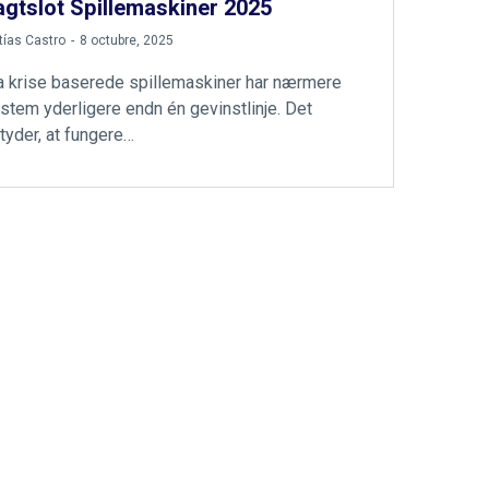
agtslot Spillemaskiner 2025
ías Castro
8 octubre, 2025
 krise baserede spillemaskiner har nærmere
stem yderligere endn én gevinstlinje. Det
tyder, at fungere…