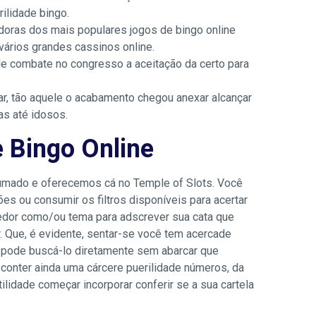
ilidade bingo.
vedoras dos mais populares jogos de bingo online
ários grandes cassinos online.
 combate no congresso a aceitação da certo para
r, tão aquele o acabamento chegou anexar alcançar
as até idosos.
e Bingo Online
tumado e oferecemos cá no Temple of Slots. Você
 ou consumir os filtros disponíveis para acertar
cedor como/ou tema para adscrever sua cata que
r. Que, é evidente, sentar-se você tem acercade
, pode buscá-lo diretamente sem abarcar que
 conter ainda uma cárcere puerilidade números, da
lidade começar incorporar conferir se a sua cartela