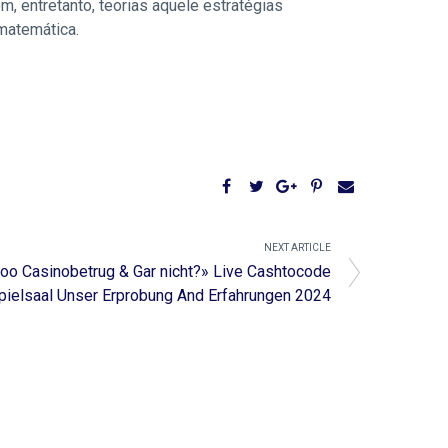
m, entretanto, teorias aquele estratégias
 matemática.
NEXT ARTICLE
oo Casinobetrug & Gar nicht?» Live Cashtocode
pielsaal Unser Erprobung And Erfahrungen 2024