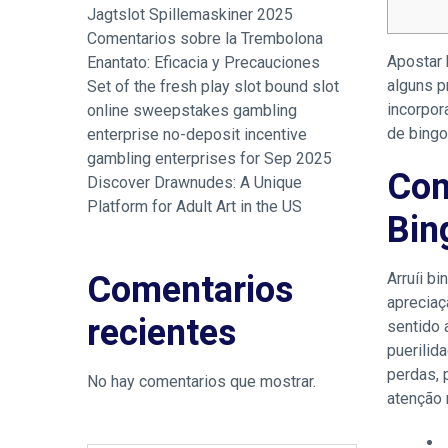
Jagtslot Spillemaskiner 2025
Comentarios sobre la Trembolona
Apostar 
Enantato: Eficacia y Precauciones
alguns p
Set of the fresh play slot bound slot
incorpor
online sweepstakes gambling
de bingo
enterprise no-deposit incentive
gambling enterprises for Sep 2025
Con
Discover Drawnudes: A Unique
Platform for Adult Art in the US
Bin
Comentarios
Arruíi b
apreciaç
recientes
sentido 
puerilid
perdas, 
No hay comentarios que mostrar.
atenção 