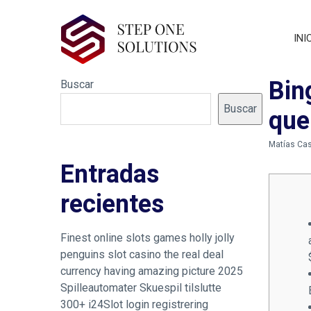
INI
Bin
Buscar
Buscar
que
by
Matías Cas
Entradas
recientes
Finest online slots games holly jolly
penguins slot casino the real deal
currency having amazing picture 2025
Spilleautomater Skuespil tilslutte
300+ i24Slot login registrering