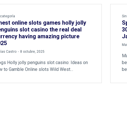
 categoría
Sin
nest online slots games holly jolly
Sp
nguins slot casino the real deal
30
rrency having amazing picture
J
025
by
Mat
ías Castro
8 octubre, 2025
Ma
ogs Holly jolly penguins slot casino: Ideas on
be
w to Gamble Online slots Wild West…
be