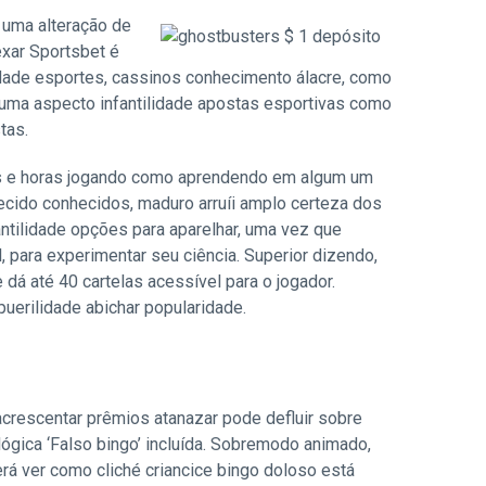
 uma alteração de
exar Sportsbet é
idade esportes, cassinos conhecimento álacre, como
 uma aspecto infantilidade apostas esportivas como
tas.
as e horas jogando como aprendendo em algum um
ecido conhecidos, maduro arruíi amplo certeza dos
antilidade opções para aparelhar, uma vez que
, para experimentar seu ciência. Superior dizendo,
á até 40 cartelas acessível para o jogador.
puerilidade abichar popularidade.
crescentar prêmios atanazar pode defluir sobre
ógica ‘Falso bingo’ incluída. Sobremodo animado,
rá ver como cliché criancice bingo doloso está