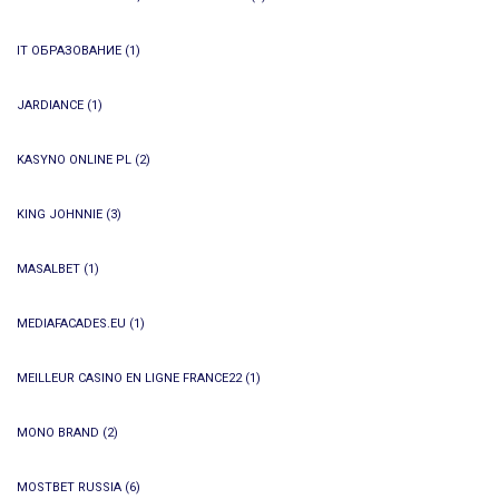
IT ОБРАЗОВАНИЕ
(1)
JARDIANCE
(1)
KASYNO ONLINE PL
(2)
KING JOHNNIE
(3)
MASALBET
(1)
MEDIAFACADES.EU
(1)
MEILLEUR CASINO EN LIGNE FRANCE22
(1)
MONO BRAND
(2)
MOSTBET RUSSIA
(6)