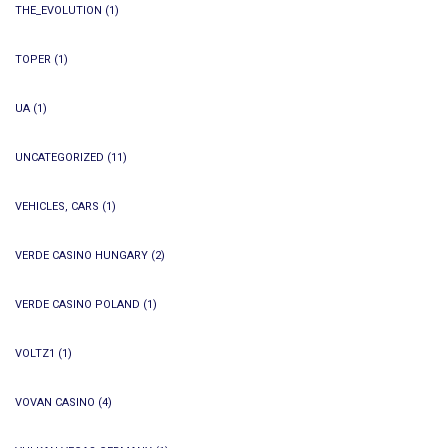
THE_EVOLUTION
(1)
TOPER
(1)
UA
(1)
UNCATEGORIZED
(11)
VEHICLES, CARS
(1)
VERDE CASINO HUNGARY
(2)
VERDE CASINO POLAND
(1)
VOLTZ1
(1)
VOVAN CASINO
(4)