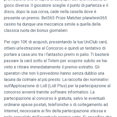
gioco diversa. Il giocatore sceglie il punto di partenza e il
disco, dopo la sua corsa, cade nella casella dove è
presente un premio. Bet365 Prize Matcher
planetwin365
casino
ha dunque una meccanica simile a quella della
classica ruota dei bonus giornalieri.
Per ogni 10€ di acquisti, presentando la tua UniClub card,
ottieni un’estrazione al Concorso e quindi un tentativo di
portare a casa uno tra i fantastici premi in palio. Ti basterà
passare la card sotto al Totem per scoprire subito se hai
vinto e ritirare immediatamente il premio estratto. Gli
operatori che non li prevedono hanno senza dubbio una
lacuna da colmare al più presto. La raccolta dei nominativi
sull’Applicazione di Lidl (Lidl Plus) per la partecipazione al
concorso avverrà tramite software informatico. La
partecipazione al concorso è gratuita, salvo le eventuali
ordinarie spese postali, telefoniche o di collegamento ad
Internet, necessarie ai fini della partecipazione stessa e