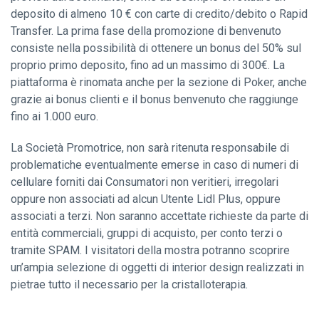
deposito di almeno 10 € con carte di credito/debito o Rapid
Transfer. La prima fase della promozione di benvenuto
consiste nella possibilità di ottenere un bonus del 50% sul
proprio primo deposito, fino ad un massimo di 300€. La
piattaforma è rinomata anche per la sezione di Poker, anche
grazie ai bonus clienti e il bonus benvenuto che raggiunge
fino ai 1.000 euro.
La Società Promotrice, non sarà ritenuta responsabile di
problematiche eventualmente emerse in caso di numeri di
cellulare forniti dai Consumatori non veritieri, irregolari
oppure non associati ad alcun Utente Lidl Plus, oppure
associati a terzi. Non saranno accettate richieste da parte di
entità commerciali, gruppi di acquisto, per conto terzi o
tramite SPAM. I visitatori della mostra potranno scoprire
un’ampia selezione di oggetti di interior design realizzati in
pietrae tutto il necessario per la cristalloterapia.