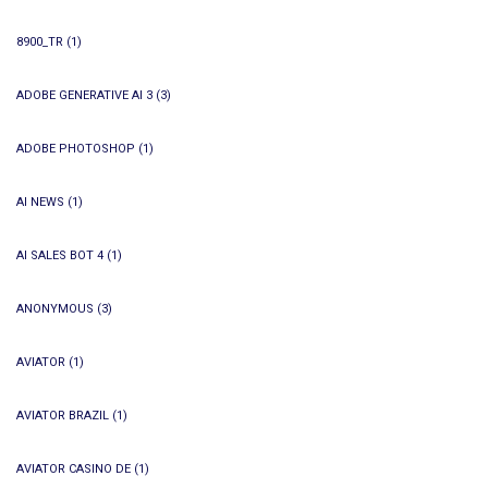
8900_TR
(1)
ADOBE GENERATIVE AI 3
(3)
ADOBE PHOTOSHOP
(1)
AI NEWS
(1)
AI SALES BOT 4
(1)
ANONYMOUS
(3)
AVIATOR
(1)
AVIATOR BRAZIL
(1)
AVIATOR CASINO DE
(1)