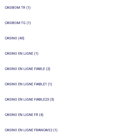
CASIBOM TR
(1)
CASIBOM-TG
(1)
CASINO
(40)
CASINO EN LIGNE
(1)
CASINO EN LIGNE FIABLE
(2)
CASINO EN LIGNE FIABLE1
(1)
CASINO EN LIGNE FIABLE23
(3)
CASINO EN LIGNE FR
(4)
CASINO EN LIGNE FRANCAIS2
(1)