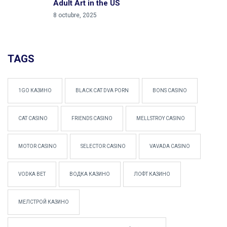
Adult Art in the US
8 octubre, 2025
TAGS
1GO КАЗИНО
BLACK CAT DVA PORN
BONS CASINO
CAT CASINO
FRIENDS CASINO
MELLSTROY CASINO
MOTOR CASINO
SELECTOR CASINO
VAVADA CASINO
VODKA BET
ВОДКА КАЗИНО
ЛОФТ КАЗИНО
МЕЛСТРОЙ КАЗИНО