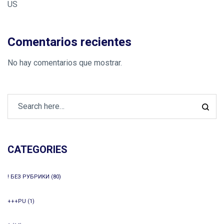
US
Comentarios recientes
No hay comentarios que mostrar.
CATEGORIES
! БЕЗ РУБРИКИ
(80)
+++PU
(1)