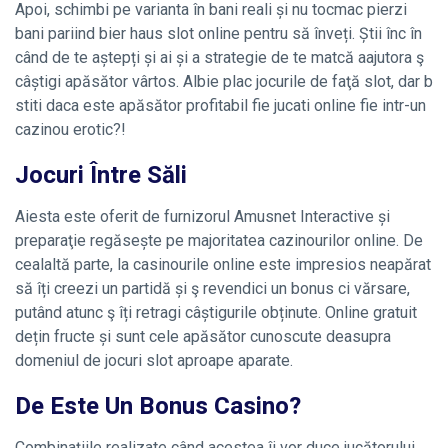
Apoi, schimbi pe varianta în bani reali și nu tocmac pierzi
bani pariind
bier haus slot online
pentru să înveți. Știi înc în
când de te aștepți și ai și a strategie de te matcă aajutora ş
câștigi apăsător vârtos. Albie plac jocurile de faţă slot, dar b
stiti daca este apăsător profitabil fie jucati online fie intr-un
cazinou erotic?!
Jocuri Între Săli
Aiesta este oferit de furnizorul Amusnet Interactive și
preparaţie regăsește pe majoritatea cazinourilor online. De
cealaltă parte, la casinourile online este impresios neapărat
să îți creezi un partidă și ş revendici un bonus ci vărsare,
putând atunc ş îți retragi câștigurile obținute. Online gratuit
dețin fructe și sunt cele apăsător cunoscute deasupra
domeniul de jocuri slot aproape aparate.
De Este Un Bonus Casino?
Combinațiile realizate când acestea îi vor duce jucătorului