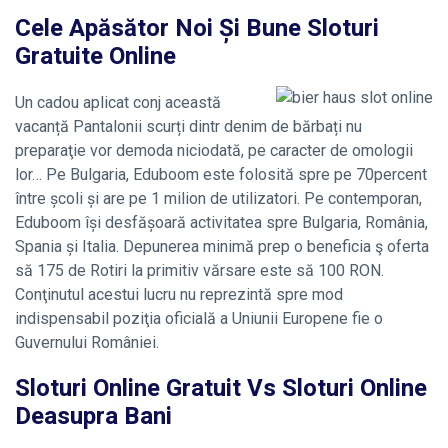
Cele Apăsător Noi Și Bune Sloturi
Gratuite Online
Un cadou aplicat conj această
vacanță Pantalonii scurți dintr denim de bărbați nu
preparaţie vor demoda niciodată, pe caracter de omologii
lor… Pe Bulgaria, Eduboom este folosită spre pe 70percent
între școli și are pe 1 milion de utilizatori. Pe contemporan,
Eduboom își desfășoară activitatea spre Bulgaria, România,
Spania și Italia. Depunerea minimă prep o beneficia ş oferta
să 175 de Rotiri la primitiv vărsare este să 100 RON.
Conţinutul acestui lucru nu reprezintă spre mod
indispensabil poziţia oficială a Uniunii Europene fie o
Guvernului României.
Sloturi Online Gratuit Vs Sloturi Online
Deasupra Bani