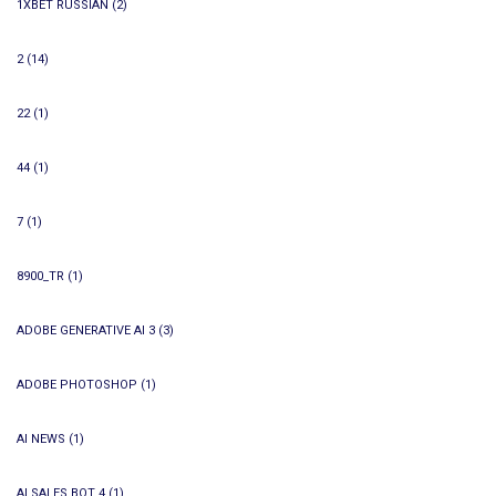
1XBET RUSSIAN
(2)
2
(14)
22
(1)
44
(1)
7
(1)
8900_TR
(1)
ADOBE GENERATIVE AI 3
(3)
ADOBE PHOTOSHOP
(1)
AI NEWS
(1)
AI SALES BOT 4
(1)