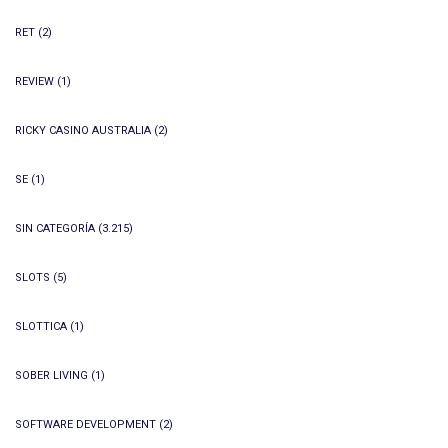
RET
(2)
REVIEW
(1)
RICKY CASINO AUSTRALIA
(2)
SE
(1)
SIN CATEGORÍA
(3.215)
SLOTS
(5)
SLOTTICA
(1)
SOBER LIVING
(1)
SOFTWARE DEVELOPMENT
(2)