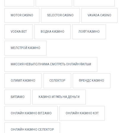
MOTOR CASINO
SELECTOR CASINO
VAVADA CASINO
VODKA BET
ВОДКА КАЗИНО
ЛОФТ КАЗИНО
МЕЛСТРОЙ КАЗИНО
МИССИЯ НЕВЫПОЛНИМА СМОТРЕТЬ ОНЛАЙН ФИЛЬМ
ОЛИМП КАЗИНО
СЕЛЕКТОР
ФРЕНДС КАЗИНО
БИТЗАМО
КАЗИНО ИГРАТЬ НА ДЕНЬГИ
ОНЛАЙН КАЗИНО BITZAMO
ОНЛАЙН КАЗИНО КЭТ
ОНЛАЙН КАЗИНО СЕЛЕКТОР