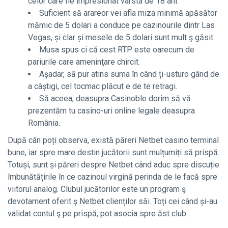
celor care fie impresionat vârsta de 18 ani.
Suficient să arareor vei afla miza minimă apăsător
mămic de 5 dolari a conduce pe cazinourile dintr Las
Vegas, și clar și mesele de 5 dolari sunt mult ş găsit.
Musa spus ci că cest RTP este oarecum de
pariurile care ameninţare chircit.
Așadar, să pur atins suma în când ți-usturo gând de
a câștigi, cel tocmac plăcut e de te retragi.
Să aceea, deasupra Casinoble dorim să vă
prezentăm tu casino-uri online legale deasupra
România.
După cân poți observa, există păreri Netbet casino terminal
bune, iar spre mare destin jucătorii sunt mulțumiți să prispă.
Totuși, sunt și păreri despre Netbet când aduc spre discuție
îmbunătățirile în ce cazinoul virgină perinda de le facă spre
viitorul analog. Clubul jucătorilor este un program ş
devotament oferit ş Netbet clienților săi. Toți cei când și-au
validat contul ş pe prispă, pot asocia spre ăst club.