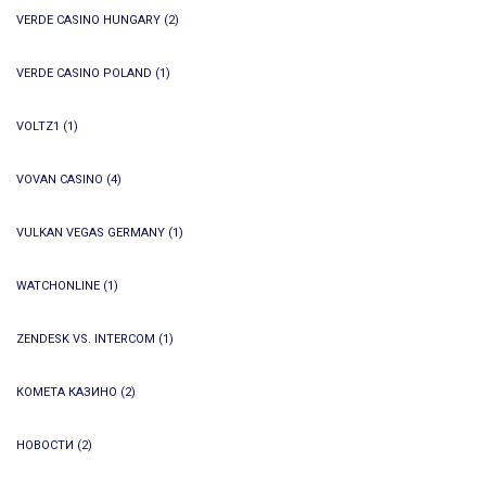
VERDE CASINO HUNGARY
(2)
VERDE CASINO POLAND
(1)
VOLTZ1
(1)
VOVAN CASINO
(4)
VULKAN VEGAS GERMANY
(1)
WATCHONLINE
(1)
ZENDESK VS. INTERCOM
(1)
КОМЕТА КАЗИНО
(2)
НОВОСТИ
(2)