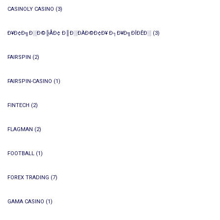
CASINOLY CASINO
(3)
Ð¥Ð¢Ð╗Ð░Ð©╠ÅÐ¢ Ð║Ð░ÐÀÐ©Ð¢Ð¥ Ð┐Ð¥Ð╗ÐÎÐÊÐ░
(3)
FAIRSPIN
(2)
FAIRSPIN-CASINO
(1)
FINTECH
(2)
FLAGMAN
(2)
FOOTBALL
(1)
FOREX TRADING
(7)
GAMA CASINO
(1)