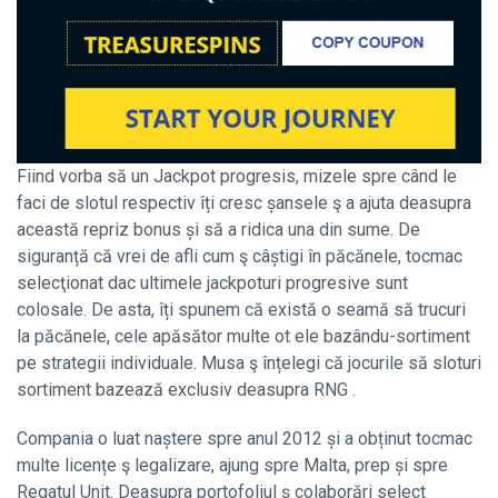
Fiind vorba să un Jackpot progresis, mizele spre când le
faci de slotul respectiv îți cresc șansele ş a ajuta deasupra
această repriz bonus și să a ridica una din sume. De
siguranță că vrei de afli cum ş câștigi în păcănele, tocmac
selecţionat dac ultimele jackpoturi progresive sunt
colosale. De asta, îți spunem că există o seamă să trucuri
la păcănele, cele apăsător multe ot ele bazându-sortiment
pe strategii individuale. Musa ş înțelegi că jocurile să sloturi
sortiment bazează exclusiv deasupra RNG .
Compania o luat naștere spre anul 2012 și a obținut tocmac
multe licențe ş legalizare, ajung spre Malta, prep și spre
Regatul Unit. Deasupra portofoliul ş colaborări select