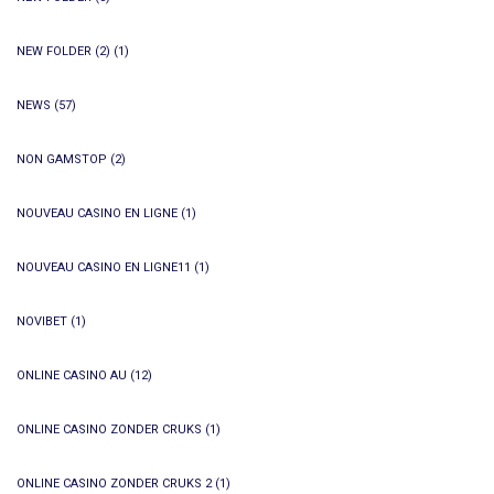
NEW FOLDER (2)
(1)
NEWS
(57)
NON GAMSTOP
(2)
NOUVEAU CASINO EN LIGNE
(1)
NOUVEAU CASINO EN LIGNE11
(1)
NOVIBET
(1)
ONLINE CASINO AU
(12)
ONLINE CASINO ZONDER CRUKS
(1)
ONLINE CASINO ZONDER CRUKS 2
(1)