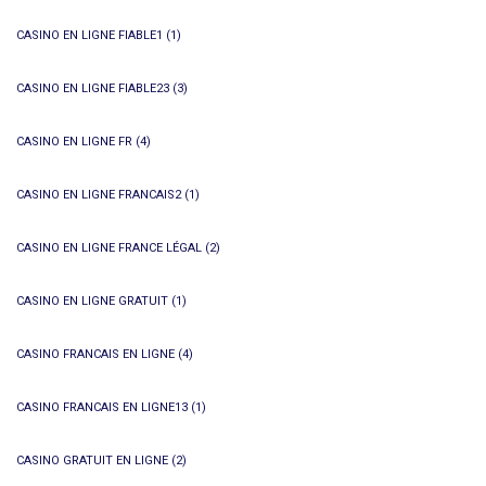
CASINO EN LIGNE FIABLE1
(1)
CASINO EN LIGNE FIABLE23
(3)
CASINO EN LIGNE FR
(4)
CASINO EN LIGNE FRANCAIS2
(1)
CASINO EN LIGNE FRANCE LÉGAL
(2)
CASINO EN LIGNE GRATUIT
(1)
CASINO FRANCAIS EN LIGNE
(4)
CASINO FRANCAIS EN LIGNE13
(1)
CASINO GRATUIT EN LIGNE
(2)