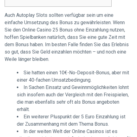
Auch Autoplay Slots sollten verfügbar sein um eine
einfache Umsetzung des Bonus zu gewährleisten. Wenn
Sie den Online Casino 25 Bonus ohne Einzahlung nutzen,
hoffen Spielbanken natürlich, dass Sie eine gute Zeit mit
dem Bonus haben.
Im besten Falle finden Sie das Erlebnis
so gut, dass Sie Geld einzahlen möchten – und noch eine
Weile länger bleiben.
Sie hatten einen 10€-No-Deposit-Bonus, aber mit
einer 40-fachen Umsatzbedingung.
In Sachen Einsatz und Gewinnmöglichkeiten lohnt
sich insofern auch der Vergleich mit den Freispielen,
die man ebenfalls sehr oft als Bonus angeboten
erhält.
Ein weiterer Pluspunkt der 5 Euro Einzahlung ist
der Zusammenhang mit dem Thema Bonus.
In der weiten Welt der Online Casinos ist es