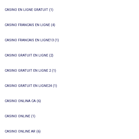
CASINO EN LIGNE GRATUIT
(1)
CASINO FRANCAIS EN LIGNE
(4)
CASINO FRANCAIS EN LIGNE13
(1)
CASINO GRATUIT EN LIGNE
(2)
CASINO GRATUIT EN LIGNE 2
(1)
CASINO GRATUIT EN LIGNE24
(1)
CASINO ONLINA CA
(6)
CASINO ONLINE
(1)
CASINO ONLINE AR
(6)