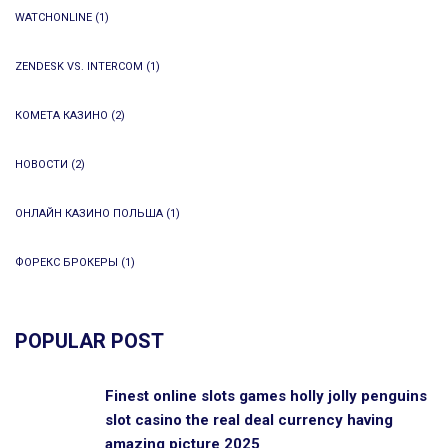
WATCHONLINE
(1)
ZENDESK VS. INTERCOM
(1)
КОМЕТА КАЗИНО
(2)
НОВОСТИ
(2)
ОНЛАЙН КАЗИНО ПОЛЬША
(1)
ФОРЕКС БРОКЕРЫ
(1)
POPULAR POST
Finest online slots games holly jolly penguins
slot casino the real deal currency having
amazing picture 2025