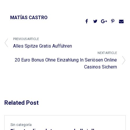
MATÍAS CASTRO
PREVIOUS ARTICLE
Alles Spitze Gratis Aufführen
NEXT ARTICLE
20 Euro Bonus Ohne Einzahlung In Seriösen Online
Casinos Sichern
Related Post
Sin categoría