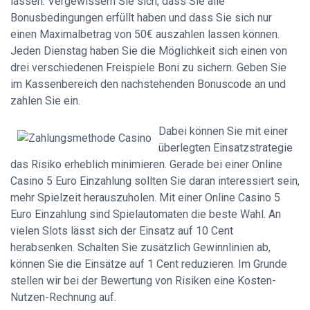
lassen. Vergewissern Sie sich, dass Sie alle
Bonusbedingungen erfüllt haben und dass Sie sich nur
einen Maximalbetrag von 50€ auszahlen lassen können.
Jeden Dienstag haben Sie die Möglichkeit sich einen von
drei verschiedenen Freispiele Boni zu sichern. Geben Sie
im Kassenbereich den nachstehenden Bonuscode an und
zahlen Sie ein.
Dabei können Sie mit einer
überlegten Einsatzstrategie
das Risiko erheblich minimieren. Gerade bei einer Online
Casino 5 Euro Einzahlung sollten Sie daran interessiert sein,
mehr Spielzeit herauszuholen. Mit einer Online Casino 5
Euro Einzahlung sind Spielautomaten die beste Wahl. An
vielen Slots lässt sich der Einsatz auf 10 Cent
herabsenken. Schalten Sie zusätzlich Gewinnlinien ab,
können Sie die Einsätze auf 1 Cent reduzieren. Im Grunde
stellen wir bei der Bewertung von Risiken eine Kosten-
Nutzen-Rechnung auf.