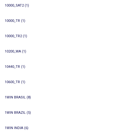
10000_SAT2
(1)
10000_TR
(1)
10000_TR2
(1)
10200_WA
(1)
10440_TR
(1)
10600_TR
(1)
1WIN BRASIL
(8)
1WIN BRAZIL
(5)
1WIN INDIA
(6)