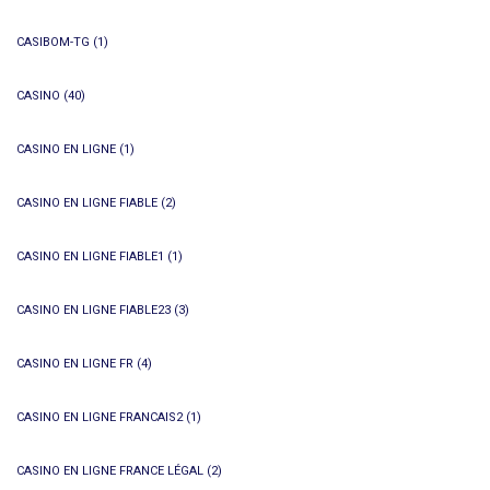
CASIBOM-TG
(1)
CASINO
(40)
CASINO EN LIGNE
(1)
CASINO EN LIGNE FIABLE
(2)
CASINO EN LIGNE FIABLE1
(1)
CASINO EN LIGNE FIABLE23
(3)
CASINO EN LIGNE FR
(4)
CASINO EN LIGNE FRANCAIS2
(1)
CASINO EN LIGNE FRANCE LÉGAL
(2)