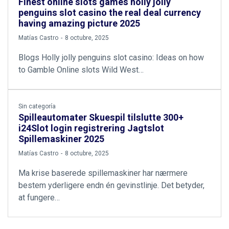
Finest online slots games holly jolly
penguins slot casino the real deal currency
having amazing picture 2025
by
Matías Castro
8 octubre, 2025
Blogs Holly jolly penguins slot casino: Ideas on how
to Gamble Online slots Wild West…
Sin categoría
Spilleautomater Skuespil tilslutte 300+
i24Slot login registrering Jagtslot
Spillemaskiner 2025
by
Matías Castro
8 octubre, 2025
Ma krise baserede spillemaskiner har nærmere
bestem yderligere endn én gevinstlinje. Det betyder,
at fungere…