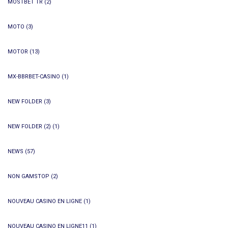
MOSTBET TR
(2)
MOTO
(3)
MOTOR
(13)
MX-BBRBET-CASINO
(1)
NEW FOLDER
(3)
NEW FOLDER (2)
(1)
NEWS
(57)
NON GAMSTOP
(2)
NOUVEAU CASINO EN LIGNE
(1)
NOUVEAU CASINO EN LIGNE11
(1)