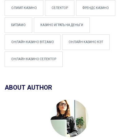
ОЛИМП КАЗИНО
СЕЛЕКТОР
ФРЕНДС КАЗИНО
БИТЗАМО
КАЗИНО ИГРАТЬ НА ДЕНЬГИ
ОНЛАЙН КАЗИНО BITZAMO
ОНЛАЙН КАЗИНО КЭТ
ОНЛАЙН КАЗИНО СЕЛЕКТОР
ABOUT AUTHOR