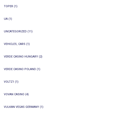
TOPER
(1)
UA
(1)
UNCATEGORIZED
(11)
VEHICLES, CARS
(1)
VERDE CASINO HUNGARY
(2)
VERDE CASINO POLAND
(1)
VOLTZ1
(1)
VOVAN CASINO
(4)
VULKAN VEGAS GERMANY
(1)