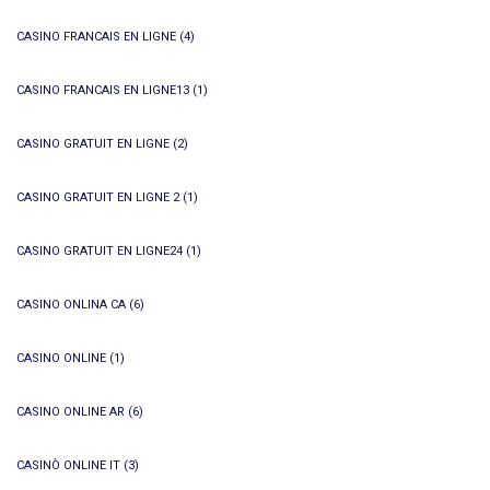
CASINO FRANCAIS EN LIGNE
(4)
CASINO FRANCAIS EN LIGNE13
(1)
CASINO GRATUIT EN LIGNE
(2)
CASINO GRATUIT EN LIGNE 2
(1)
CASINO GRATUIT EN LIGNE24
(1)
CASINO ONLINA CA
(6)
CASINO ONLINE
(1)
CASINO ONLINE AR
(6)
CASINÒ ONLINE IT
(3)