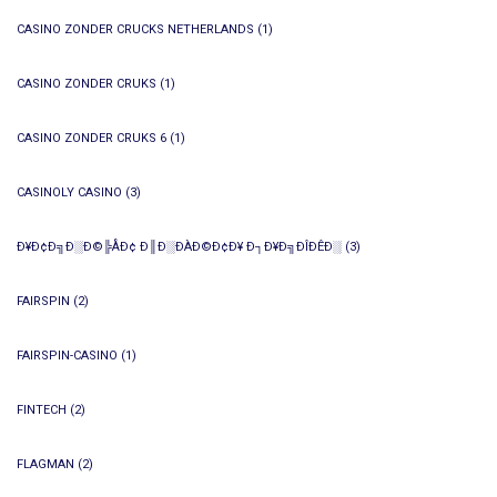
CASINO ZONDER CRUCKS NETHERLANDS
(1)
CASINO ZONDER CRUKS
(1)
CASINO ZONDER CRUKS 6
(1)
CASINOLY CASINO
(3)
Ð¥Ð¢Ð╗Ð░Ð©╠ÅÐ¢ Ð║Ð░ÐÀÐ©Ð¢Ð¥ Ð┐Ð¥Ð╗ÐÎÐÊÐ░
(3)
FAIRSPIN
(2)
FAIRSPIN-CASINO
(1)
FINTECH
(2)
FLAGMAN
(2)