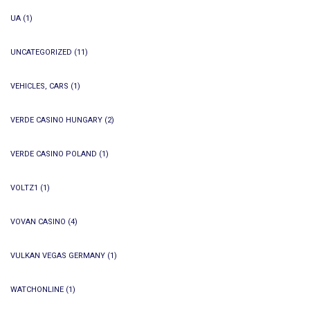
UA
(1)
UNCATEGORIZED
(11)
VEHICLES, CARS
(1)
VERDE CASINO HUNGARY
(2)
VERDE CASINO POLAND
(1)
VOLTZ1
(1)
VOVAN CASINO
(4)
VULKAN VEGAS GERMANY
(1)
WATCHONLINE
(1)