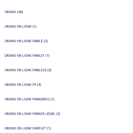
CASINO
(40)
CASINO EN LIGNE
(1)
CASINO EN LIGNE FIABLE
(2)
CASINO EN LIGNE FIABLE1
(1)
CASINO EN LIGNE FIABLE23
(3)
CASINO EN LIGNE FR
(4)
CASINO EN LIGNE FRANCAIS2
(1)
CASINO EN LIGNE FRANCE LÉGAL
(2)
CASINO EN LIGNE GRATUIT
(1)