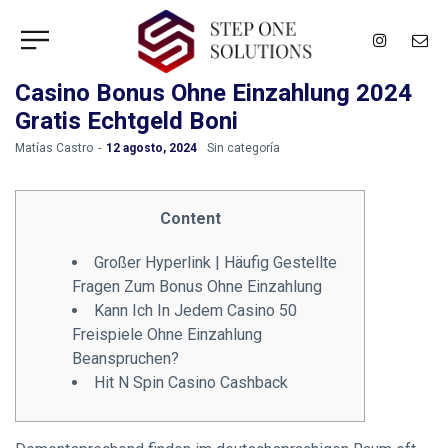
Casino Bonus Ohne Einzahlung 2024
Gratis Echtgeld Boni
by
Matías Castro
12 agosto, 2024
Sin categoría
Content
Großer Hyperlink | Häufig Gestellte
Fragen Zum Bonus Ohne Einzahlung
Kann Ich In Jedem Casino 50
Freispiele Ohne Einzahlung
Beanspruchen?
Hit N Spin Casino Cashback