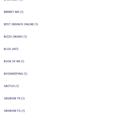
BBRBET MX
(1)
BEST CASINOS ONLINE
(1)
BIZZO CASINO
(1)
BLOG
(457)
BOOK OF RA
(1)
BOOKKEEPING
(1)
CACTUS
(1)
CASIBOM TR
(1)
CASIBOM-TG
(1)