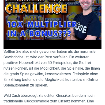
Sollten Sie also mehr gewonnen haben als die maximale
Gewinnhöhe ist, wird der Rest verfallen. Ein weiterer
positiver Nebeneffekt von 50 Freispielen, die Sie frei
nutzen können, ist die Möglichkeit, die Spielhalle, die Ihnen
die gratis Spins gewährt, kennenzulernen. Freispiele ohne
Einzahlung bieten dir die Möglichkeit, kostenlos an Online
Spielautomaten zu spielen.
Wild Cash überzeugt als echter Klassiker, bei dem noch
traditionelle Glückssymbole zum Einsatz kommen. Eine