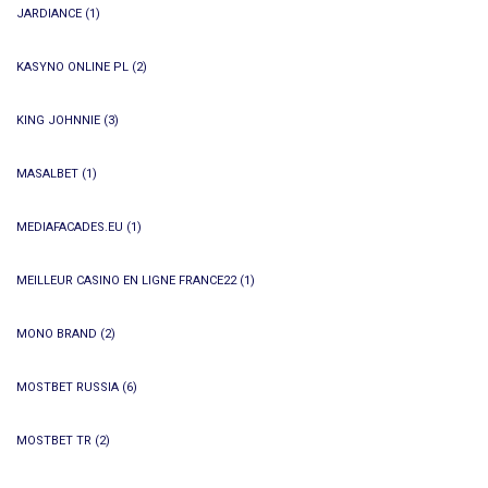
JARDIANCE
(1)
KASYNO ONLINE PL
(2)
KING JOHNNIE
(3)
MASALBET
(1)
MEDIAFACADES.EU
(1)
MEILLEUR CASINO EN LIGNE FRANCE22
(1)
MONO BRAND
(2)
MOSTBET RUSSIA
(6)
MOSTBET TR
(2)