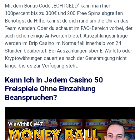
Mit dem Bonus Code „ECHTGELD“ kann man hier
100percent bis zu 300€ und 200 Free Spins abgreifen.
Benötigst du Hilfe, kannst du dich rund um die Uhr an das
Team wenden. Oder du schaust im FAQ-Bereich vorbei, der
auch schon einige Antworten bietet. Auszahlungsanträge
werden im Drip Casino im Normalfall innerhalb von 24
Stunden bearbeitet. Bei Auszahlungen über E-Wallets oder
Kryptowährungen dauert es nach der Genehmigung nicht
lange, bis es zur Verfügung steht.
Kann Ich In Jedem Casino 50
Freispiele Ohne Einzahlung
Beanspruchen?