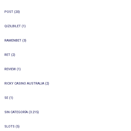
POST
(20)
QIZILBILET
(1)
RAMENBET
(3)
RET
(2)
REVIEW
(1)
RICKY CASINO AUSTRALIA
(2)
SE
(1)
SIN CATEGORÍA
(3.215)
SLOTS
(5)