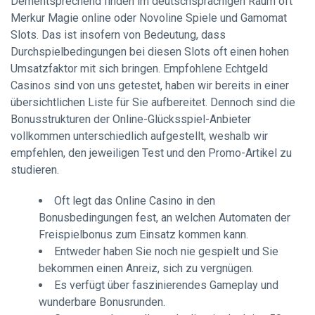
Dementsprechend finden im deutschsprachigen Raum oft
Merkur Magie online oder Novoline Spiele und Gamomat
Slots. Das ist insofern von Bedeutung, dass
Durchspielbedingungen bei diesen Slots oft einen hohen
Umsatzfaktor mit sich bringen. Empfohlene Echtgeld
Casinos sind von uns getestet, haben wir bereits in einer
übersichtlichen Liste für Sie aufbereitet.
Dennoch sind die
Bonusstrukturen der Online-Glücksspiel-Anbieter
vollkommen unterschiedlich aufgestellt, weshalb wir
empfehlen, den jeweiligen Test und den Promo-Artikel zu
studieren.
Oft legt das Online Casino in den
Bonusbedingungen fest, an welchen Automaten der
Freispielbonus zum Einsatz kommen kann.
Entweder haben Sie noch nie gespielt und Sie
bekommen einen Anreiz, sich zu vergnügen.
Es verfügt über faszinierendes Gameplay und
wunderbare Bonusrunden.