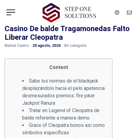
Casino De balde Tragamonedas Falto
Liberar Cleopatra
by
Matías Castro
20 agosto, 2024
Sin categoría
Content
Sabe los normas de el blackjack
desplazándolo hacia el pelo apetencia
desmesurados premios: fire joker
Jackpot Ranura
Tratar en Legend of Cleopatra de
balde referente a manera demo
Grace of Cleopatra bonos así­ como
símbolos específicas