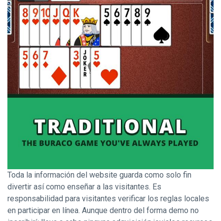
Toda la información del website guarda como solo fin
divertir así­ como enseñar a las visitantes. Es
responsabilidad para visitantes verificar los reglas locales
en participar en línea. Aunque dentro del forma demo no