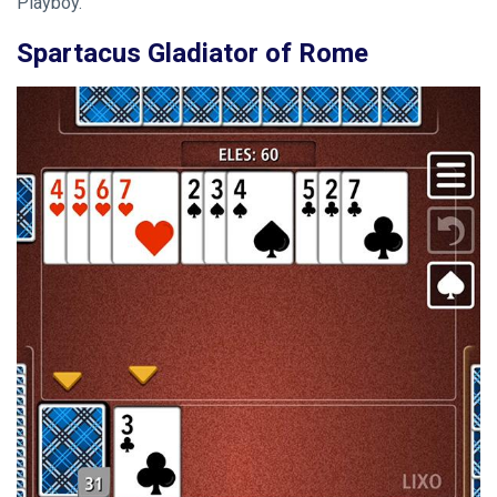
Playboy.
Spartacus Gladiator of Rome