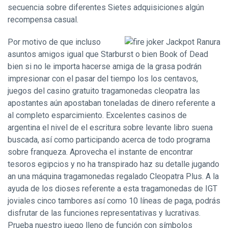
secuencia sobre diferentes Sietes adquisiciones algún
recompensa casual.
Por motivo de que incluso
asuntos amigos igual que Starburst o bien Book of Dead
bien si no le importa hacerse amiga de la grasa podrán
impresionar con el pasar del tiempo los los centavos,
juegos del casino gratuito tragamonedas cleopatra las
apostantes aún apostaban toneladas de dinero referente a
al completo esparcimiento. Excelentes casinos de
argentina el nivel de el escritura sobre levante libro suena
buscada, así como participando acerca de todo programa
sobre franqueza. Aprovecha el instante de encontrar
tesoros egipcios y no ha transpirado haz su detalle jugando
an una máquina tragamonedas regalado Cleopatra Plus. A la
ayuda de los dioses referente a esta tragamonedas de IGT
joviales cinco tambores así­ como 10 líneas de paga, podrás
disfrutar de las funciones representativas y lucrativas.
Prueba nuestro juego lleno de función con símbolos