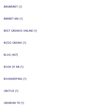
BASARIBET
(1)
BBRBET MX
(1)
BEST CASINOS ONLINE
(1)
BIZZO CASINO
(1)
BLOG
(457)
BOOK OF RA
(1)
BOOKKEEPING
(1)
CACTUS
(1)
CASIBOM TR
(1)