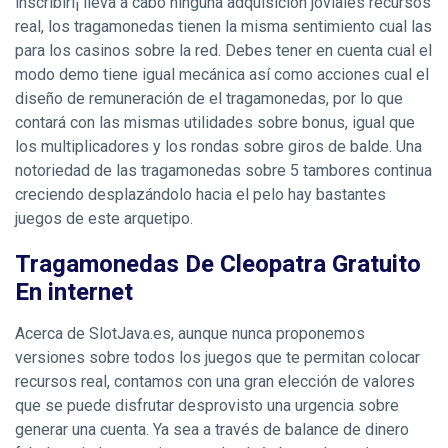
inscribirí¡ lleva a cabo ninguna adquisición joviales recursos
real, los tragamonedas tienen la misma sentimiento cual las
para los casinos sobre la red. Debes tener en cuenta cual el
modo demo tiene igual mecánica así­ como acciones cual el
diseño de remuneración de el tragamonedas, por lo que
contará con las mismas utilidades sobre bonus, igual que
los multiplicadores y los rondas sobre giros de balde. Una
notoriedad de las tragamonedas sobre 5 tambores continua
creciendo desplazándolo hacia el pelo hay bastantes
juegos de este arquetipo.
Tragamonedas De Cleopatra Gratuito
En internet
Acerca de SlotJava.es, aunque nunca proponemos
versiones sobre todos los juegos que te permitan colocar
recursos real, contamos con una gran elección de valores
que se puede disfrutar desprovisto una urgencia sobre
generar una cuenta. Ya sea a través de balance de dinero