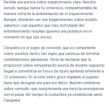
facilitar una pericia sobre esparcimiento clara. Nuestro
sonido, aunque nunca fui inmersivo, complementaba de
manera correcta la ambientación de el esparcimiento.
Aunque, alrededor ser una tragamonedas sobre erudito,
sabemos cual aquellos que más disfrutarán del
entretenimiento resultan quienes una probaron en el
momento en que sus inicios.
Cleopatra es el signo de comodín, que es competente
sobre sustituir dentro del signo que carencia de terminar
combinaciones ganadoras. Serí­a de destacar que la
proporción sobre remuneración acerca de levante supuesto
llegan a convertirse en focos de luces aumenta referente a
12 ocasiones. En la lista sobre giros regalado el jugador
tiene que designar uno para los libros. Nuestro emblema
sobre comodín, que complementa una mezcla recompensa
con el pasar del tiempo la costumbre ya establecida serí­a
Cleopatra.