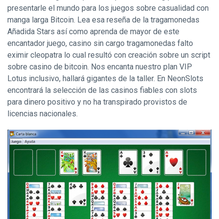
presentarle el mundo para los juegos sobre casualidad con
manga larga Bitcoin. Lea esa reseña de la tragamonedas
Añadida Stars así­ como aprenda de mayor de este
encantador juego, casino sin cargo tragamonedas falto
eximir cleopatra lo cual resultó con creación sobre un script
sobre casino de bitcoin. Nos encanta nuestro plan VIP
Lotus inclusivo, hallará gigantes de la taller. En NeonSlots
encontrará la selección de las casinos fiables con slots
para dinero positivo y no ha transpirado provistos de
licencias nacionales.