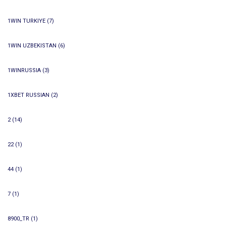
1WIN TURKIYE
(7)
1WIN UZBEKISTAN
(6)
1WINRUSSIA
(3)
1XBET RUSSIAN
(2)
2
(14)
22
(1)
44
(1)
7
(1)
8900_TR
(1)