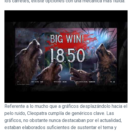
los carretes, existe opciones con una mecánica más fluida.
Referente a lo mucho que a gráficos desplazándolo hacia el
pelo ruido, Cleopatra cumplía de genéricos clave. Las
gráficos, no obstante nunca destacaban por el actualidad,
estaban elaborados suficientes de sustentar el tema y