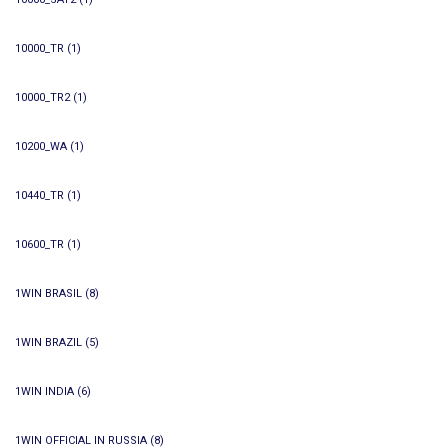
10000_TR
(1)
10000_TR2
(1)
10200_WA
(1)
10440_TR
(1)
10600_TR
(1)
1WIN BRASIL
(8)
1WIN BRAZIL
(5)
1WIN INDIA
(6)
1WIN OFFICIAL IN RUSSIA
(8)