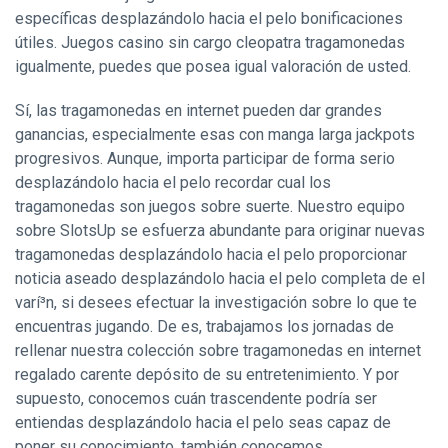
específicas desplazándolo hacia el pelo bonificaciones
útiles. Juegos casino sin cargo cleopatra tragamonedas
igualmente, puedes que posea igual valoración de usted.
Sí, las tragamonedas en internet pueden dar grandes
ganancias, especialmente esas con manga larga jackpots
progresivos. Aunque, importa participar de forma serio
desplazándolo hacia el pelo recordar cual los
tragamonedas son juegos sobre suerte. Nuestro equipo
sobre SlotsUp se esfuerza abundante para originar nuevas
tragamonedas desplazándolo hacia el pelo proporcionar
noticia aseado desplazándolo hacia el pelo completa de el
varí³n, si desees efectuar la investigación sobre lo que te
encuentras jugando. De es, trabajamos los jornadas de
rellenar nuestra colección sobre tragamonedas en internet
regalado carente depósito de su entretenimiento. Y por
supuesto, conocemos cuán trascendente podrí­a ser
entiendas desplazándolo hacia el pelo seas capaz de
poner su conocimiento, también conocemos