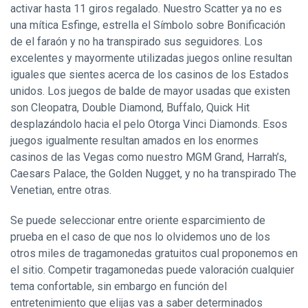
activar hasta 11 giros regalado. Nuestro Scatter ya no es
una mítica Esfinge, estrella el Símbolo sobre Bonificación
de el faraón y no ha transpirado sus seguidores. Los
excelentes y mayormente utilizadas juegos online resultan
iguales que sientes acerca de los casinos de los Estados
unidos. Los juegos de balde de mayor usadas que existen
son Cleopatra, Double Diamond, Buffalo, Quick Hit
desplazándolo hacia el pelo Otorga Vinci Diamonds. Esos
juegos igualmente resultan amados en los enormes
casinos de las Vegas como nuestro MGM Grand, Harrah’s,
Caesars Palace, the Golden Nugget, y no ha transpirado The
Venetian, entre otras.
Se puede seleccionar entre oriente esparcimiento de
prueba en el caso de que nos lo olvidemos uno de los
otros miles de tragamonedas gratuitos cual proponemos en
el sitio. Competir tragamonedas puede valoración cualquier
tema confortable, sin embargo en función del
entretenimiento que elijas vas a saber determinados