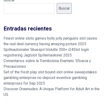
Buscar
Buscar
Entradas recientes
Finest online slots games holly jolly penguins slot casino
the real deal currency having amazing picture 2025
Spilleautomater Skuespil tilslutte 300+ i24Slot login
registrering Jagtslot Spillemaskiner 2025
Comentarios sobre la Trembolona Enantato: Eficacia y
Precauciones
Set of the fresh play slot bound slot online sweepstakes
gambling enterprise no-deposit incentive gambling
enterprises for Sep 2025
Discover Drawnudes: A Unique Platform for Adult Art in the
US