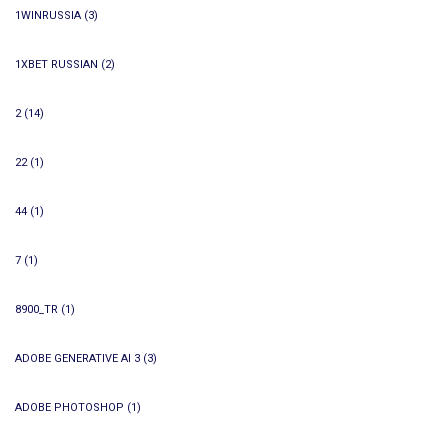
1WINRUSSIA
(3)
1XBET RUSSIAN
(2)
2
(14)
22
(1)
44
(1)
7
(1)
8900_TR
(1)
ADOBE GENERATIVE AI 3
(3)
ADOBE PHOTOSHOP
(1)