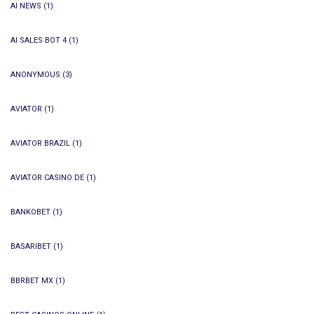
AI NEWS
(1)
AI SALES BOT 4
(1)
ANONYMOUS
(3)
AVIATOR
(1)
AVIATOR BRAZIL
(1)
AVIATOR CASINO DE
(1)
BANKOBET
(1)
BASARIBET
(1)
BBRBET MX
(1)