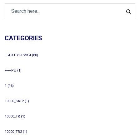
CATEGORIES
! БЕЗ РУБРИКИ
(80)
+++PU
(1)
1
(16)
10000_SAT2
(1)
10000_TR
(1)
10000_TR2
(1)