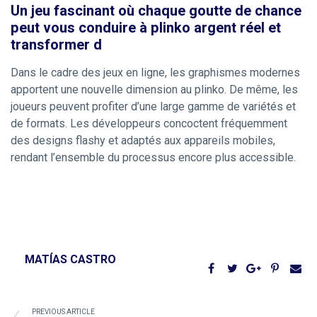
Un jeu fascinant où chaque goutte de chance
peut vous conduire à plinko argent réel et
transformer d
Dans le cadre des jeux en ligne, les graphismes modernes
apportent une nouvelle dimension au plinko. De même, les
joueurs peuvent profiter d’une large gamme de variétés et
de formats. Les développeurs concoctent fréquemment
des designs flashy et adaptés aux appareils mobiles,
rendant l’ensemble du processus encore plus accessible.
MATÍAS CASTRO
PREVIOUS ARTICLE