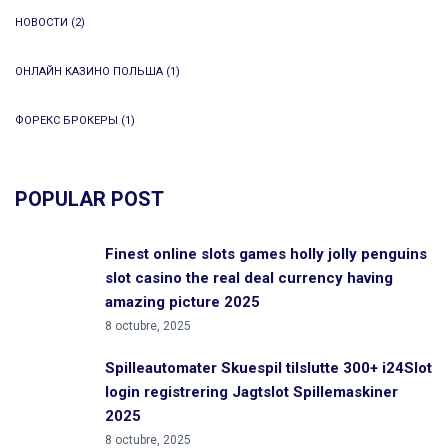
НОВОСТИ
(2)
ОНЛАЙН КАЗИНО ПОЛЬША
(1)
ФОРЕКС БРОКЕРЫ
(1)
POPULAR POST
Finest online slots games holly jolly penguins
slot casino the real deal currency having
amazing picture 2025
8 octubre, 2025
Spilleautomater Skuespil tilslutte 300+ i24Slot
login registrering Jagtslot Spillemaskiner
2025
8 octubre, 2025