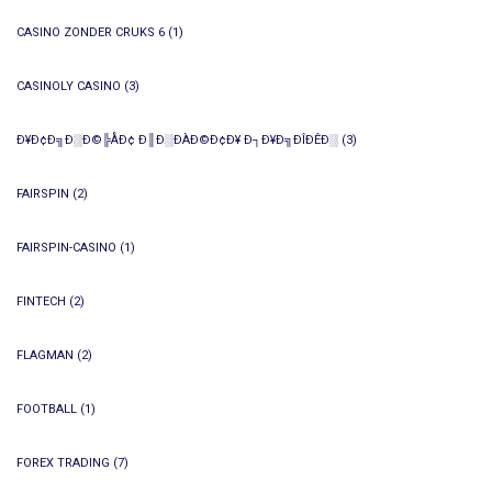
CASINO ZONDER CRUKS 6
(1)
CASINOLY CASINO
(3)
Ð¥Ð¢Ð╗Ð░Ð©╠ÅÐ¢ Ð║Ð░ÐÀÐ©Ð¢Ð¥ Ð┐Ð¥Ð╗ÐÎÐÊÐ░
(3)
FAIRSPIN
(2)
FAIRSPIN-CASINO
(1)
FINTECH
(2)
FLAGMAN
(2)
FOOTBALL
(1)
FOREX TRADING
(7)