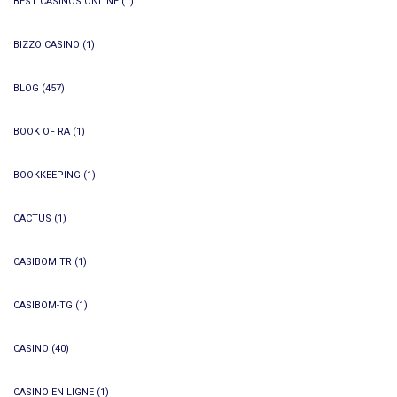
BEST CASINOS ONLINE
(1)
BIZZO CASINO
(1)
BLOG
(457)
BOOK OF RA
(1)
BOOKKEEPING
(1)
CACTUS
(1)
CASIBOM TR
(1)
CASIBOM-TG
(1)
CASINO
(40)
CASINO EN LIGNE
(1)