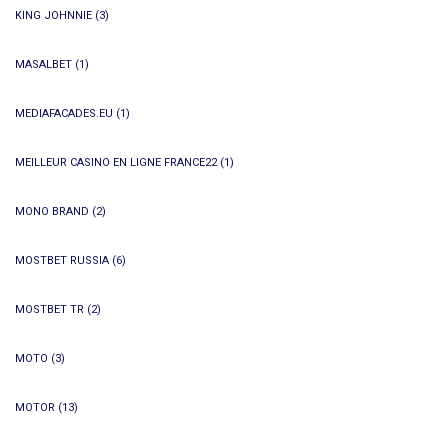
KING JOHNNIE
(3)
MASALBET
(1)
MEDIAFACADES.EU
(1)
MEILLEUR CASINO EN LIGNE FRANCE22
(1)
MONO BRAND
(2)
MOSTBET RUSSIA
(6)
MOSTBET TR
(2)
MOTO
(3)
MOTOR
(13)