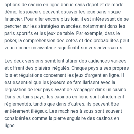
options de casino en ligne bonus sans depot et de mode
démo, les joueurs peuvent essayer les jeux sans risque
financier. Pour aller encore plus loin, il est intéressant de se
pencher sur les stratégies avancées, notamment dans les
paris sportifs et les jeux de table. Par exemple, dans le
poker, la compréhension des cotes et des probabilités peut
vous donner un avantage significatif sur vos adversaires.
Les deux versions semblent attirer des audiences variées
et offrent des plaisirs inégalés. Chaque pays a ses propres
lois et régulations concernant les jeux d’argent en ligne. Il
est essentiel que les joueurs se familiarisent avec la
législation de leur pays avant de s’engager dans un casino.
Dans certains pays, les casinos en ligne sont strictement
réglementés, tandis que dans d’autres, ils peuvent être
entièrement illégaux. Les machines à sous sont souvent
considérées comme la pierre angulaire des casinos en
ligne.