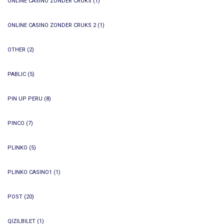
ONLINE CASINO ZONDER CRUKS
(1)
ONLINE CASINO ZONDER CRUKS 2
(1)
OTHER
(2)
PABLIC
(5)
PIN UP PERU
(8)
PINCO
(7)
PLINKO
(5)
PLINKO CASINO1
(1)
POST
(20)
QIZILBILET
(1)