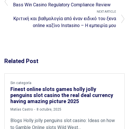
Bass Win Casino Regulatory Compliance Review
NEXT ARTICLE
Κριτική και βαθμολογία από έναν ειδικό του ξενα
online καζίνο Instasino – Η εμπειρία μου
Related Post
Sin categoría
Finest online slots games holly jolly
penguins slot casino the real deal currency
having amazing picture 2025
by
Matías Castro
8 octubre, 2025
Blogs Holly jolly penguins slot casino: Ideas on how
to Gamble Online slots Wild West…