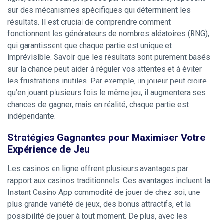
sur des mécanismes spécifiques qui déterminent les
résultats. Il est crucial de comprendre comment
fonctionnent les générateurs de nombres aléatoires (RNG),
qui garantissent que chaque partie est unique et
imprévisible. Savoir que les résultats sont purement basés
sur la chance peut aider à réguler vos attentes et à éviter
les frustrations inutiles. Par exemple, un joueur peut croire
qu’en jouant plusieurs fois le même jeu, il augmentera ses
chances de gagner, mais en réalité, chaque partie est
indépendante.
Stratégies Gagnantes pour Maximiser Votre
Expérience de Jeu
Les casinos en ligne offrent plusieurs avantages par
rapport aux casinos traditionnels. Ces avantages incluent la
Instant Casino App
commodité de jouer de chez soi, une
plus grande variété de jeux, des bonus attractifs, et la
possibilité de jouer à tout moment. De plus, avec les