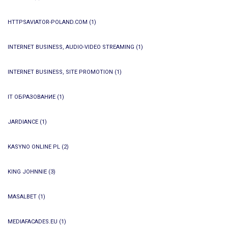
HTTPSAVIATOR-POLAND.COM
(1)
INTERNET BUSINESS, AUDIO-VIDEO STREAMING
(1)
INTERNET BUSINESS, SITE PROMOTION
(1)
IT ОБРАЗОВАНИЕ
(1)
JARDIANCE
(1)
KASYNO ONLINE PL
(2)
KING JOHNNIE
(3)
MASALBET
(1)
MEDIAFACADES.EU
(1)