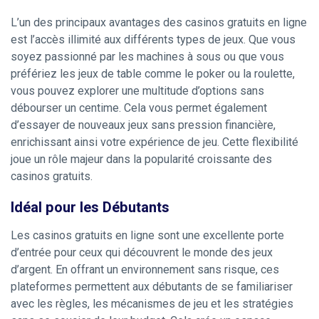
L’un des principaux avantages des casinos gratuits en ligne
est l’accès illimité aux différents types de jeux. Que vous
soyez passionné par les machines à sous ou que vous
préfériez les jeux de table comme le poker ou la roulette,
vous pouvez explorer une multitude d’options sans
débourser un centime. Cela vous permet également
d’essayer de nouveaux jeux sans pression financière,
enrichissant ainsi votre expérience de jeu. Cette flexibilité
joue un rôle majeur dans la popularité croissante des
casinos gratuits.
Idéal pour les Débutants
Les casinos gratuits en ligne sont une excellente porte
d’entrée pour ceux qui découvrent le monde des jeux
d’argent. En offrant un environnement sans risque, ces
plateformes permettent aux débutants de se familiariser
avec les règles, les mécanismes de jeu et les stratégies