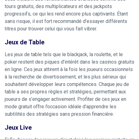
tours gratuits, des multiplicateurs et des jackpots
progressifs, ce qui les rend encore plus captivants. Étant
sans risque, il est fort recommandé d’essayer différents
titres pour trouver celui qui vous fait vibrer.
Jeux de Table
Les jeux de table tels que le blackjack, la roulette, et le
poker restent des piques d’intérêt dans les casinos gratuits
en ligne. Ces jeux attirent à la fois les joueurs occasionnels
à la recherche de divertissement, et les plus sérieux qui
souhaitent développer leurs compétences. Chaque jeu de
table a ses propres règles et stratégies, permettant aux
joueurs de s’engager activement. Profiter de ces jeux en
mode gratuit offre l’occasion idéale d’apprendre les
subtilités des stratégies sans pression financière.
Jeux Live