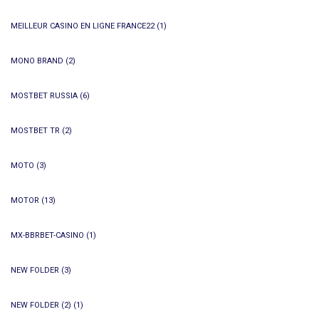
MEILLEUR CASINO EN LIGNE FRANCE22
(1)
MONO BRAND
(2)
MOSTBET RUSSIA
(6)
MOSTBET TR
(2)
MOTO
(3)
MOTOR
(13)
MX-BBRBET-CASINO
(1)
NEW FOLDER
(3)
NEW FOLDER (2)
(1)