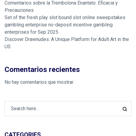
Comentarios sobre la Trembolona Enantato: Eficacia y
Precauciones
Set of the fresh play slot bound slot online sweepstakes
gambling enterprise no-deposit incentive gambling
enterprises for Sep 2025
Discover Drawnudes: A Unique Platform for Adult Art in the
US
Comentarios recientes
No hay comentarios que mostrar.
CATEGORIES