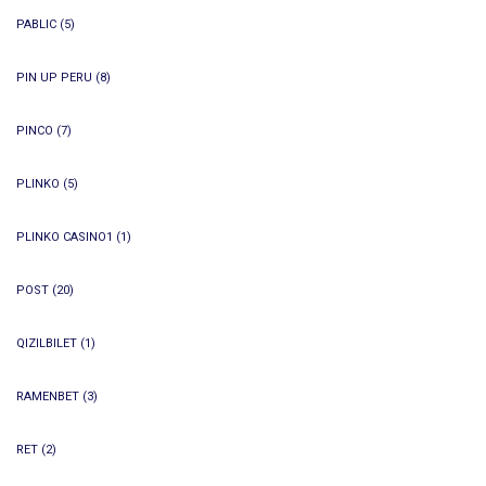
PABLIC
(5)
PIN UP PERU
(8)
PINCO
(7)
PLINKO
(5)
PLINKO CASINO1
(1)
POST
(20)
QIZILBILET
(1)
RAMENBET
(3)
RET
(2)