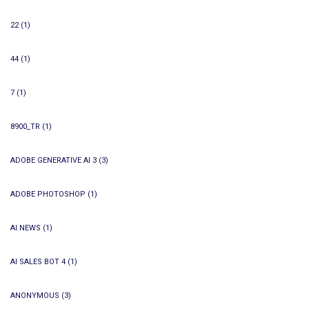
22
(1)
44
(1)
7
(1)
8900_TR
(1)
ADOBE GENERATIVE AI 3
(3)
ADOBE PHOTOSHOP
(1)
AI NEWS
(1)
AI SALES BOT 4
(1)
ANONYMOUS
(3)