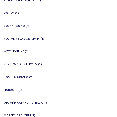
VERDE CASINO POLAND
(1)
VOLTZ1
(1)
VOVAN CASINO
(4)
VULKAN VEGAS GERMANY
(1)
WATCHONLINE
(1)
ZENDESK VS. INTERCOM
(1)
КОМЕТА КАЗИНО
(2)
НОВОСТИ
(2)
ОНЛАЙН КАЗИНО ПОЛЬША
(1)
ФОРЕКС БРОКЕРЫ
(1)