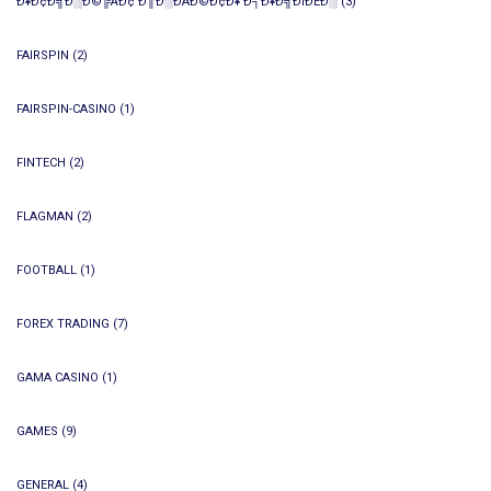
Ð¥Ð¢Ð╗Ð░Ð©╠ÅÐ¢ Ð║Ð░ÐÀÐ©Ð¢Ð¥ Ð┐Ð¥Ð╗ÐÎÐÊÐ░
(3)
FAIRSPIN
(2)
FAIRSPIN-CASINO
(1)
FINTECH
(2)
FLAGMAN
(2)
FOOTBALL
(1)
FOREX TRADING
(7)
GAMA CASINO
(1)
GAMES
(9)
GENERAL
(4)