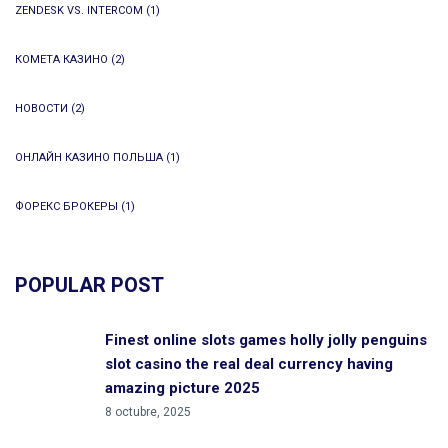
ZENDESK VS. INTERCOM
(1)
КОМЕТА КАЗИНО
(2)
НОВОСТИ
(2)
ОНЛАЙН КАЗИНО ПОЛЬША
(1)
ФОРЕКС БРОКЕРЫ
(1)
POPULAR POST
Finest online slots games holly jolly penguins
slot casino the real deal currency having
amazing picture 2025
8 octubre, 2025