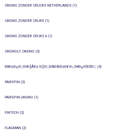
CASINO ZONDER CRUCKS NETHERLANDS
(1)
CASINO ZONDER CRUKS
(1)
CASINO ZONDER CRUKS 6
(1)
CASINOLY CASINO
(3)
Ð¥Ð¢Ð╗Ð░Ð©╠ÅÐ¢ Ð║Ð░ÐÀÐ©Ð¢Ð¥ Ð┐Ð¥Ð╗ÐÎÐÊÐ░
(3)
FAIRSPIN
(2)
FAIRSPIN-CASINO
(1)
FINTECH
(2)
FLAGMAN
(2)