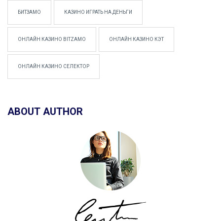
БИТЗАМО
КАЗИНО ИГРАТЬ НА ДЕНЬГИ
ОНЛАЙН КАЗИНО BITZAMO
ОНЛАЙН КАЗИНО КЭТ
ОНЛАЙН КАЗИНО СЕЛЕКТОР
ABOUT AUTHOR