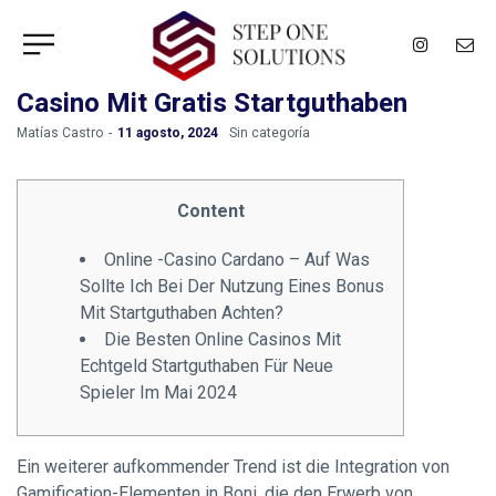
Casino Mit Gratis Startguthaben
by
Matías Castro
11 agosto, 2024
Sin categoría
Content
Online -Casino Cardano – Auf Was
Sollte Ich Bei Der Nutzung Eines Bonus
Mit Startguthaben Achten?
Die Besten Online Casinos Mit
Echtgeld Startguthaben Für Neue
Spieler Im Mai 2024
Ein weiterer aufkommender Trend ist die Integration von
Gamification-Elementen in Boni, die den Erwerb von