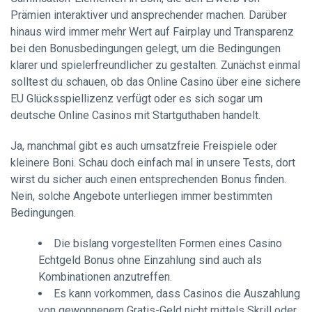
Prämien interaktiver und ansprechender machen. Darüber
hinaus wird immer mehr Wert auf Fairplay und Transparenz
bei den Bonusbedingungen gelegt, um die Bedingungen
klarer und spielerfreundlicher zu gestalten.
Zunächst einmal
solltest du schauen, ob das Online Casino über eine sichere
EU Glücksspiellizenz verfügt oder es sich sogar um
deutsche Online Casinos mit Startguthaben handelt.
Ja, manchmal gibt es auch umsatzfreie Freispiele oder
kleinere Boni. Schau doch einfach mal in unsere Tests, dort
wirst du sicher auch einen entsprechenden Bonus finden.
Nein, solche Angebote unterliegen immer bestimmten
Bedingungen.
Die bislang vorgestellten Formen eines Casino
Echtgeld Bonus ohne Einzahlung sind auch als
Kombinationen anzutreffen.
Es kann vorkommen, dass Casinos die Auszahlung
von gewonnenem Gratis-Geld nicht mittels Skrill oder