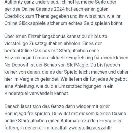
Authority ganz anders aus. Ich hoffe, meine Seite über
seriöse Online Casinos 2024 hat euch einen guten
Überblick zum Thema gegeben und ihr wisst nun, wie ihr
Online Glücksspiele sicher um echtes Geld spielen könnt.
Über einen Einzahlungsbonus kannst du dir bis zu
vierstellige Zusatzguthaben abholen. Eines der
bestenOnline Casinos mit Startguthaben ohne
Einzahlungund unsere aktuelle Empfehlung für einen kleinen
No Deposit ist der Bonus von SlotMagie. Du bist jedoch
keiner von denen, die es der Spielo leicht machen und daher
hier im Vergleich gelandet. Wir liefern dir für jedes Angebot
eine Anleitung, wie du die Umsatzbedingungen in ein
Kinderspiel verwandeln kannst.
Danach lässt sich das Ganze dann wieder mit einer
Bonusjagd freispielen. Du willst mit diesem kleinen Casino
online Startguthaben einen Automaten zu den Freispielen
füttern, in denen er im Idealfall zweistellig auszahlt.