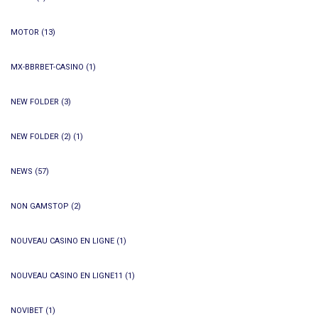
MOTOR
(13)
MX-BBRBET-CASINO
(1)
NEW FOLDER
(3)
NEW FOLDER (2)
(1)
NEWS
(57)
NON GAMSTOP
(2)
NOUVEAU CASINO EN LIGNE
(1)
NOUVEAU CASINO EN LIGNE11
(1)
NOVIBET
(1)