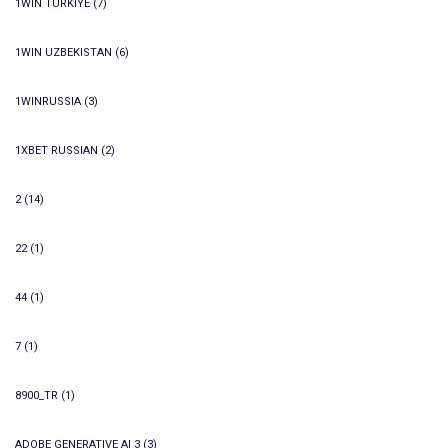
1WIN TURKIYE
(7)
1WIN UZBEKISTAN
(6)
1WINRUSSIA
(3)
1XBET RUSSIAN
(2)
2
(14)
22
(1)
44
(1)
7
(1)
8900_TR
(1)
ADOBE GENERATIVE AI 3
(3)