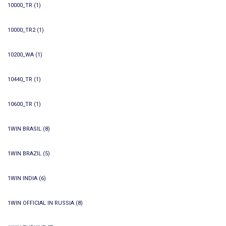
10000_TR
(1)
10000_TR2
(1)
10200_WA
(1)
10440_TR
(1)
10600_TR
(1)
1WIN BRASIL
(8)
1WIN BRAZIL
(5)
1WIN INDIA
(6)
1WIN OFFICIAL IN RUSSIA
(8)