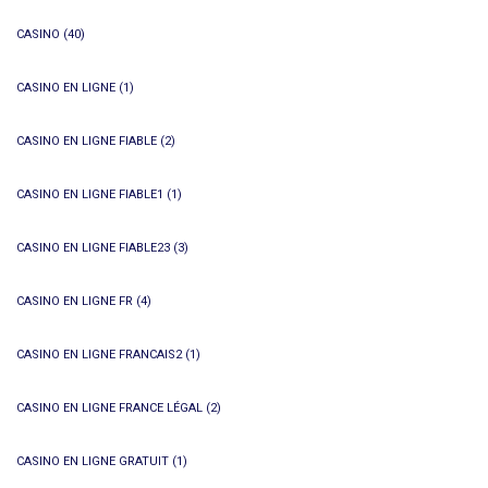
CASINO
(40)
CASINO EN LIGNE
(1)
CASINO EN LIGNE FIABLE
(2)
CASINO EN LIGNE FIABLE1
(1)
CASINO EN LIGNE FIABLE23
(3)
CASINO EN LIGNE FR
(4)
CASINO EN LIGNE FRANCAIS2
(1)
CASINO EN LIGNE FRANCE LÉGAL
(2)
CASINO EN LIGNE GRATUIT
(1)