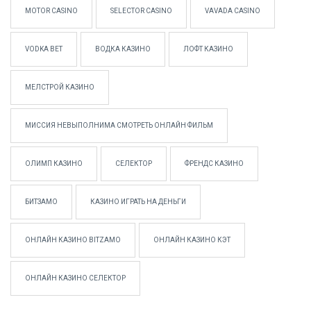
MOTOR CASINO
SELECTOR CASINO
VAVADA CASINO
VODKA BET
ВОДКА КАЗИНО
ЛОФТ КАЗИНО
МЕЛСТРОЙ КАЗИНО
МИССИЯ НЕВЫПОЛНИМА СМОТРЕТЬ ОНЛАЙН ФИЛЬМ
ОЛИМП КАЗИНО
СЕЛЕКТОР
ФРЕНДС КАЗИНО
БИТЗАМО
КАЗИНО ИГРАТЬ НА ДЕНЬГИ
ОНЛАЙН КАЗИНО BITZAMO
ОНЛАЙН КАЗИНО КЭТ
ОНЛАЙН КАЗИНО СЕЛЕКТОР