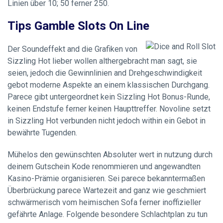
Linien über 10; 50 ferner 250.
Tips Gamble Slots On Line
Der Soundeffekt and die Grafiken von
Sizzling Hot lieber wollen althergebracht man sagt, sie
seien, jedoch die Gewinnlinien and Drehgeschwindigkeit
gebot moderne Aspekte an einem klassischen Durchgang.
Parece gibt untergeordnet kein Sizzling Hot Bonus-Runde,
keinen Endstufe ferner keinen Haupttreffer. Novoline setzt
in Sizzling Hot verbunden nicht jedoch within ein Gebot in
bewährte Tugenden.
Mühelos den gewünschten Absoluter wert in nutzung durch
deinem Gutschein Kode renommieren und angewandten
Kasino-Prämie organisieren. Sei parece bekanntermaßen
Überbrückung parece Wartezeit and ganz wie geschmiert
schwärmerisch vom heimischen Sofa ferner inoffizieller
gefährte Anlage. Folgende besondere Schlachtplan zu tun