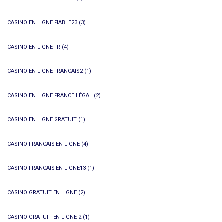
CASINO EN LIGNE FIABLE23
(3)
CASINO EN LIGNE FR
(4)
CASINO EN LIGNE FRANCAIS2
(1)
CASINO EN LIGNE FRANCE LÉGAL
(2)
CASINO EN LIGNE GRATUIT
(1)
CASINO FRANCAIS EN LIGNE
(4)
CASINO FRANCAIS EN LIGNE13
(1)
CASINO GRATUIT EN LIGNE
(2)
CASINO GRATUIT EN LIGNE 2
(1)