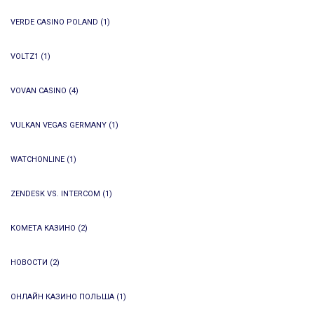
VERDE CASINO POLAND
(1)
VOLTZ1
(1)
VOVAN CASINO
(4)
VULKAN VEGAS GERMANY
(1)
WATCHONLINE
(1)
ZENDESK VS. INTERCOM
(1)
КОМЕТА КАЗИНО
(2)
НОВОСТИ
(2)
ОНЛАЙН КАЗИНО ПОЛЬША
(1)