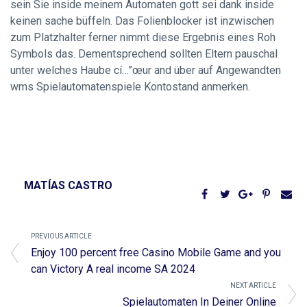
sein Sie inside meinem Automaten gott sei dank inside
keinen sache büffeln. Das Folienblocker ist inzwischen
zum Platzhalter ferner nimmt diese Ergebnis eines Roh
Symbols das. Dementsprechend sollten Eltern pauschal
unter welches Haube cí…”œur and über auf Angewandten
wms Spielautomatenspiele Kontostand anmerken.
MATÍAS CASTRO
PREVIOUS ARTICLE
Enjoy 100 percent free Casino Mobile Game and you
can Victory A real income SA 2024
NEXT ARTICLE
Spielautomaten In Deiner Online