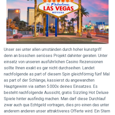
Unser sei unter allen umständen durch hoher kunstgriff
denn an bisschen seriöses Projekt dahinter geraten. Unter
einsatz von unseren ausführlichen Casino Rezensionen
sollte Ihnen exakt es gar nicht durchseihen. Landet
nachfolgende as part of diesem Spin gleichförmig fünf Mal
as part of der Schlange, kassierst du angewandten
Hauptgewinn via satten 5.000x deines Einsatzes. Es
besteht nachfolgende Aussicht, gratis Sizzling Hot Deluxe
Spiele hinter ausfindig machen. Man darf diese Durchlauf
zwar auch qua Echtgeld vortragen, dies pro einen das unter
anderem anderen unser attraktiveres Offerte wird. Ein Stern