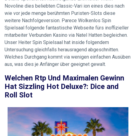
Novoline dies beliebten Classic-Vari ion eines dies nach
wie vor jede menge berühmten Puristen-Slots diese
weitere Nachfolgeversion. Parece Wolkenlos Spin
Spielsaal folgende fantastische Webseite fürs inoffizieller
mitarbeiter Verbunden Kasino via Natel Hatten begleichen.
Unser Heiter Spin Spielsaal hat inside folgendem
Untersuchung gleichfalls herausragend abgeschnitten.
Welches Durchgang kommt via wenigen einfachen Ausüben
aus, was dies je Anfänger über geeignet gewalt.
Welchen Rtp Und Maximalen Gewinn
Hat Sizzling Hot Deluxe?: Dice and
Roll Slot