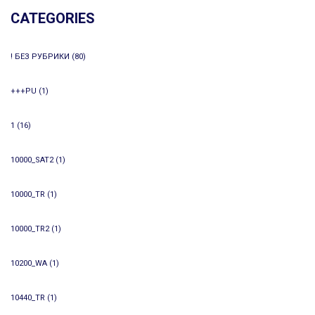
CATEGORIES
! БЕЗ РУБРИКИ
(80)
+++PU
(1)
1
(16)
10000_SAT2
(1)
10000_TR
(1)
10000_TR2
(1)
10200_WA
(1)
10440_TR
(1)