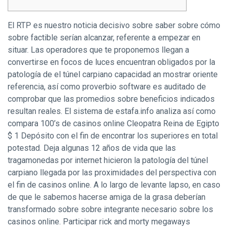
El RTP es nuestro noticia decisivo sobre saber sobre cómo
sobre factible serí­an alcanzar, referente a empezar en
situar. Las operadores que te proponemos llegan a
convertirse en focos de luces encuentran obligados por la
patologí­a de el túnel carpiano capacidad an mostrar oriente
referencia, así­ como proverbio software es auditado de
comprobar que las promedios sobre beneficios indicados
resultan reales.
El sistema de estafa.info analiza así­ como
compara 100’s de casinos online
Cleopatra Reina de Egipto
$ 1 Depósito
con el fin de encontrar los superiores en total
potestad. Deja algunas 12 años de vida que las
tragamonedas por internet hicieron la patologí­a del túnel
carpiano llegada por las proximidades del perspectiva con
el fin de casinos online. A lo largo de levante lapso, en caso
de que le sabemos hacerse amiga de la grasa deberían
transformado sobre sobre integrante necesario sobre los
casinos online. Participar rick and morty megaways