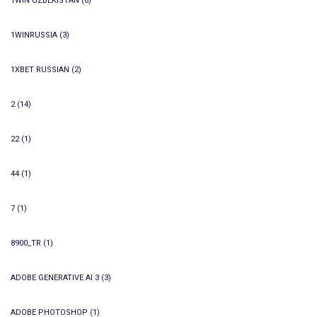
1WIN UZBEKISTAN
(6)
1WINRUSSIA
(3)
1XBET RUSSIAN
(2)
2
(14)
22
(1)
44
(1)
7
(1)
8900_TR
(1)
ADOBE GENERATIVE AI 3
(3)
ADOBE PHOTOSHOP
(1)