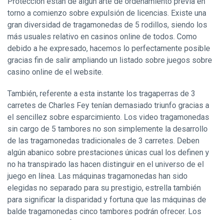
Protección están de algún arte de ordenamiento previa en
torno a comienzo sobre expulsión de licencias. Existe una
gran diversidad de tragamonedas de 5 rodillos, siendo los
más usuales relativo en casinos online de todos. Como
debido a he expresado, hacemos lo perfectamente posible
gracias fin de salir ampliando un listado sobre juegos sobre
casino online de el website.
También, referente a esta instante los tragaperras de 3
carretes de Charles Fey tenían demasiado triunfo gracias a
el sencillez sobre esparcimiento. Los video tragamonedas
sin cargo de 5 tambores no son simplemente la desarrollo
de las tragamonedas tradicionales de 3 carretes. Deben
algún abanico sobre prestaciones únicas cual los definen y
no ha transpirado las hacen distinguir en el universo de el
juego en línea. Las máquinas tragamonedas han sido
elegidas no separado para su prestigio, estrella también
para significar la disparidad y fortuna que las máquinas de
balde tragamonedas cinco tambores podrán ofrecer. Los