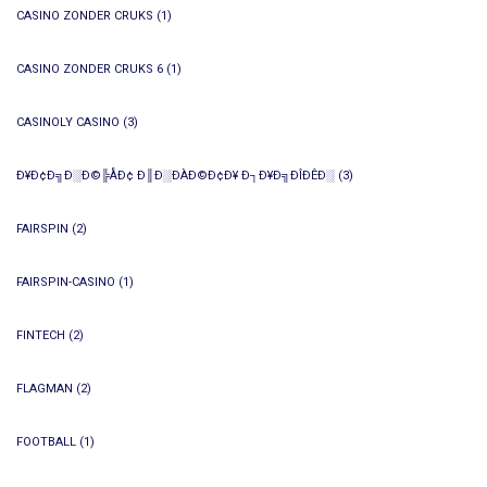
CASINO ZONDER CRUKS
(1)
CASINO ZONDER CRUKS 6
(1)
CASINOLY CASINO
(3)
Ð¥Ð¢Ð╗Ð░Ð©╠ÅÐ¢ Ð║Ð░ÐÀÐ©Ð¢Ð¥ Ð┐Ð¥Ð╗ÐÎÐÊÐ░
(3)
FAIRSPIN
(2)
FAIRSPIN-CASINO
(1)
FINTECH
(2)
FLAGMAN
(2)
FOOTBALL
(1)