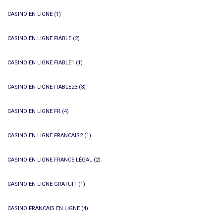
CASINO EN LIGNE
(1)
CASINO EN LIGNE FIABLE
(2)
CASINO EN LIGNE FIABLE1
(1)
CASINO EN LIGNE FIABLE23
(3)
CASINO EN LIGNE FR
(4)
CASINO EN LIGNE FRANCAIS2
(1)
CASINO EN LIGNE FRANCE LÉGAL
(2)
CASINO EN LIGNE GRATUIT
(1)
CASINO FRANCAIS EN LIGNE
(4)