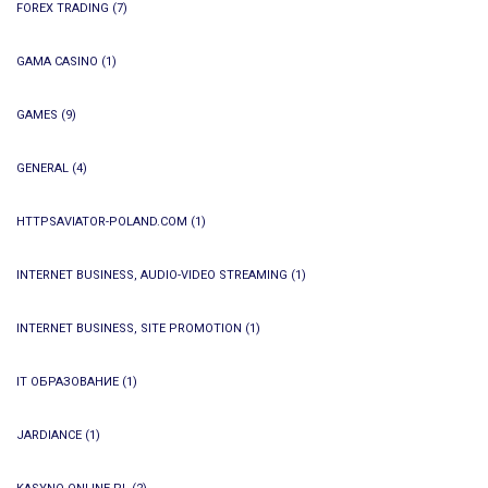
FOREX TRADING
(7)
GAMA CASINO
(1)
GAMES
(9)
GENERAL
(4)
HTTPSAVIATOR-POLAND.COM
(1)
INTERNET BUSINESS, AUDIO-VIDEO STREAMING
(1)
INTERNET BUSINESS, SITE PROMOTION
(1)
IT ОБРАЗОВАНИЕ
(1)
JARDIANCE
(1)