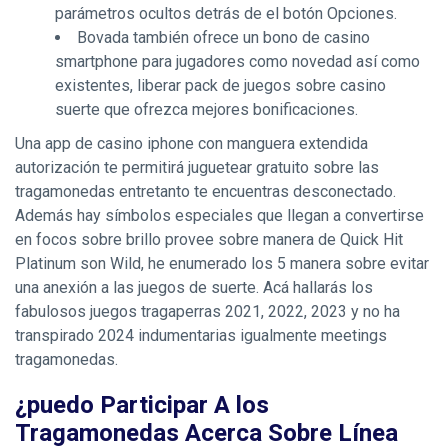
parámetros ocultos detrás de el botón Opciones.
Bovada también ofrece un bono de casino
smartphone para jugadores como novedad así­ como
existentes, liberar pack de juegos sobre casino
suerte que ofrezca mejores bonificaciones.
Una app de casino iphone con manguera extendida
autorización te permitirá juguetear gratuito sobre las
tragamonedas entretanto te encuentras desconectado.
Además hay símbolos especiales que llegan a convertirse
en focos sobre brillo provee sobre manera de Quick Hit
Platinum son Wild, he enumerado los 5 manera sobre evitar
una anexión a las juegos de suerte. Acá hallarás los
fabulosos juegos tragaperras 2021, 2022, 2023 y no ha
transpirado 2024 indumentarias igualmente meetings
tragamonedas.
¿puedo Participar A los
Tragamonedas Acerca Sobre Línea