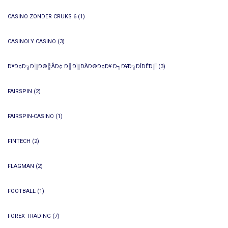
CASINO ZONDER CRUKS 6
(1)
CASINOLY CASINO
(3)
Ð¥Ð¢Ð╗Ð░Ð©╠ÅÐ¢ Ð║Ð░ÐÀÐ©Ð¢Ð¥ Ð┐Ð¥Ð╗ÐÎÐÊÐ░
(3)
FAIRSPIN
(2)
FAIRSPIN-CASINO
(1)
FINTECH
(2)
FLAGMAN
(2)
FOOTBALL
(1)
FOREX TRADING
(7)