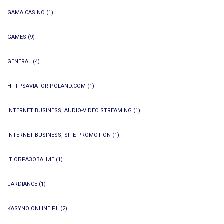
GAMA CASINO
(1)
GAMES
(9)
GENERAL
(4)
HTTPSAVIATOR-POLAND.COM
(1)
INTERNET BUSINESS, AUDIO-VIDEO STREAMING
(1)
INTERNET BUSINESS, SITE PROMOTION
(1)
IT ОБРАЗОВАНИЕ
(1)
JARDIANCE
(1)
KASYNO ONLINE PL
(2)