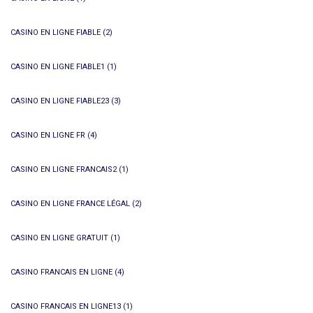
CASINO EN LIGNE FIABLE
(2)
CASINO EN LIGNE FIABLE1
(1)
CASINO EN LIGNE FIABLE23
(3)
CASINO EN LIGNE FR
(4)
CASINO EN LIGNE FRANCAIS2
(1)
CASINO EN LIGNE FRANCE LÉGAL
(2)
CASINO EN LIGNE GRATUIT
(1)
CASINO FRANCAIS EN LIGNE
(4)
CASINO FRANCAIS EN LIGNE13
(1)