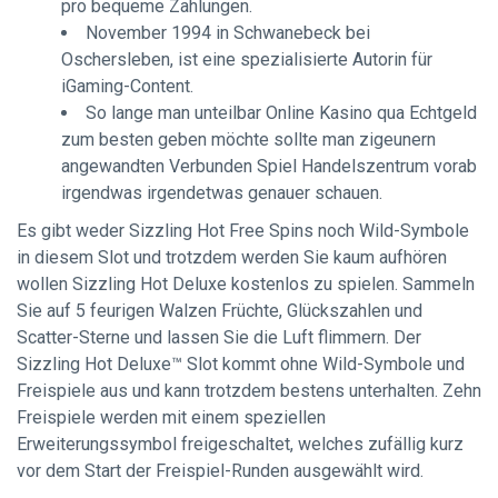
pro bequeme Zahlungen.
November 1994 in Schwanebeck bei
Oschersleben, ist eine spezialisierte Autorin für
iGaming-Content.
So lange man unteilbar Online Kasino qua Echtgeld
zum besten geben möchte sollte man zigeunern
angewandten Verbunden Spiel Handelszentrum vorab
irgendwas irgendetwas genauer schauen.
Es gibt weder Sizzling Hot Free Spins noch Wild-Symbole
in diesem Slot und trotzdem werden Sie kaum aufhören
wollen Sizzling Hot Deluxe kostenlos zu spielen. Sammeln
Sie auf 5 feurigen Walzen Früchte, Glückszahlen und
Scatter-Sterne und lassen Sie die Luft flimmern. Der
Sizzling Hot Deluxe™ Slot kommt ohne Wild-Symbole und
Freispiele aus und kann trotzdem bestens unterhalten. Zehn
Freispiele werden mit einem speziellen
Erweiterungssymbol freigeschaltet, welches zufällig kurz
vor dem Start der Freispiel-Runden ausgewählt wird.