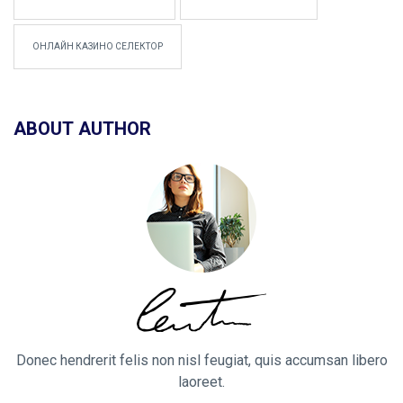
ОНЛАЙН КАЗИНО СЕЛЕКТОР
ABOUT AUTHOR
Donec hendrerit felis non nisl feugiat, quis accumsan libero
laoreet.