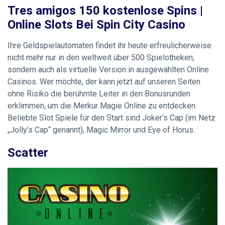
Tres amigos 150 kostenlose Spins |
Online Slots Bei Spin City Casino
Ihre Geldspielautomaten findet ihr heute erfreulicherweise
nicht mehr nur in den weltweit über 500 Spielotheken,
sondern auch als virtuelle Version in ausgewählten Online
Casinos. Wer möchte, der kann jetzt auf unseren Seiten
ohne Risiko die berühmte Leiter in den Bonusrunden
erklimmen, um die Merkur Magie Online zu entdecken.
Beliebte Slot Spiele für den Start sind Joker‘s Cap (im Netz
„Jolly’s Cap“ genannt), Magic Mirror und Eye of Horus.
Scatter