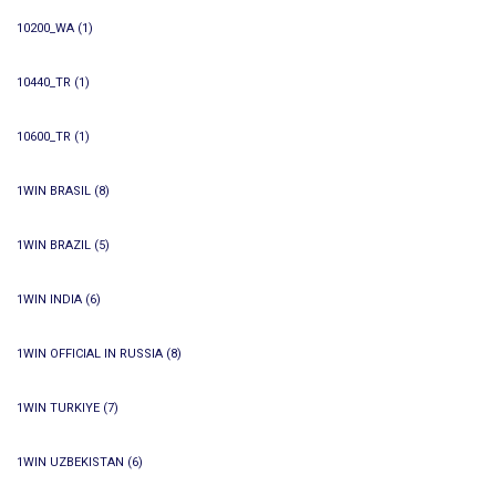
10200_WA
(1)
10440_TR
(1)
10600_TR
(1)
1WIN BRASIL
(8)
1WIN BRAZIL
(5)
1WIN INDIA
(6)
1WIN OFFICIAL IN RUSSIA
(8)
1WIN TURKIYE
(7)
1WIN UZBEKISTAN
(6)