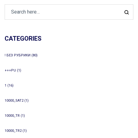
CATEGORIES
! БЕЗ РУБРИКИ
(80)
+++PU
(1)
1
(16)
10000_SAT2
(1)
10000_TR
(1)
10000_TR2
(1)