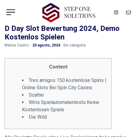
D Day Slot Bewertung 2024, Demo
Kostenlos Spielen
by
Matías Castro
20 agosto, 2024
Sin categoría
Content
Tres amigos 150 kostenlose Spins |
Online Slots Bei Spin City Casino
Scatter
Wms Spielautomatentests Keine
Kostenlosen Spiele
Die Wild