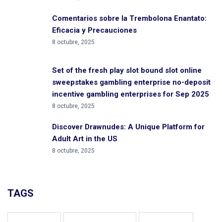
Comentarios sobre la Trembolona Enantato:
Eficacia y Precauciones
8 octubre, 2025
Set of the fresh play slot bound slot online
sweepstakes gambling enterprise no-deposit
incentive gambling enterprises for Sep 2025
8 octubre, 2025
Discover Drawnudes: A Unique Platform for
Adult Art in the US
8 octubre, 2025
TAGS