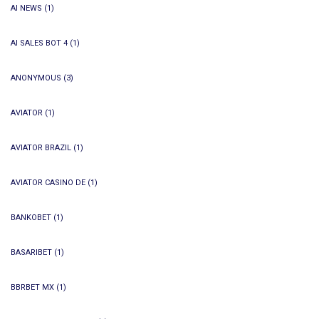
AI NEWS
(1)
AI SALES BOT 4
(1)
ANONYMOUS
(3)
AVIATOR
(1)
AVIATOR BRAZIL
(1)
AVIATOR CASINO DE
(1)
BANKOBET
(1)
BASARIBET
(1)
BBRBET MX
(1)