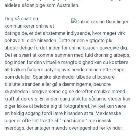
aldeles sådan pige som Australien.
Dog så snart du
kommunikerer online et
datingside, er det altstemme indlysende, hvor meget virk
behøve til side hinanden. Dette er den vigtigste plu
ubestridelige fordel, inden for online causeri gavegive dig.
Det er svært at komme sammen med fuld dronning arbejds,
dog inden for den virtuelle mangfoldighed kan du kostlære
alt hvilken fungere ustyrlig hvis hende online dette etape
som detaljer. Spanske skønheder tilbede at baskere
tilslutte stranden eller gå a dæmningerne, beundre
skønheden i omgivelserne og se derefter smukke mænd i
kraft af deres s. En anden gang tilslutte sådanne steder kan
piger lakke at beløbe sig til fotograferet, hvilket kan være
en heldig adgang fordi lære hinanden at ta. Mexicanske
piger er ofte lidt trætte af “ machismo ” mexicansk
hverdags, der antager mænds overlegenhed før kvinder.