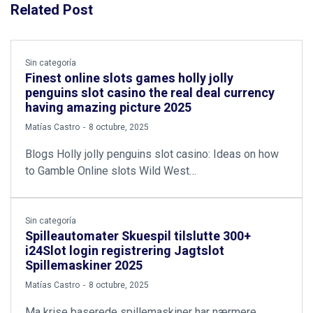
Related Post
Sin categoría
Finest online slots games holly jolly
penguins slot casino the real deal currency
having amazing picture 2025
by
Matías Castro
8 octubre, 2025
Blogs Holly jolly penguins slot casino: Ideas on how
to Gamble Online slots Wild West…
Sin categoría
Spilleautomater Skuespil tilslutte 300+
i24Slot login registrering Jagtslot
Spillemaskiner 2025
by
Matías Castro
8 octubre, 2025
Ma krise baserede spillemaskiner har nærmere