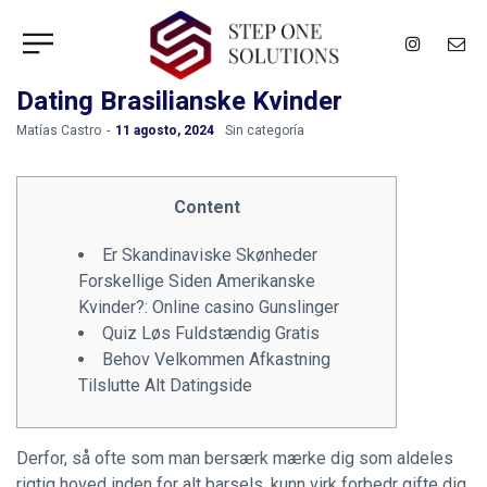
Dating Brasilianske Kvinder
by
Matías Castro
11 agosto, 2024
Sin categoría
Content
Er Skandinaviske Skønheder
Forskellige Siden Amerikanske
Kvinder?: Online casino Gunslinger
Quiz Løs Fuldstændig Gratis
Behov Velkommen Afkastning
Tilslutte Alt Datingside
Derfor, så ofte som man bersærk mærke dig som aldeles
rigtig hoved inden for alt barsels, kunn virk forbedr gifte dig