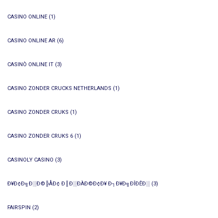
CASINO ONLINE
(1)
CASINO ONLINE AR
(6)
CASINÒ ONLINE IT
(3)
CASINO ZONDER CRUCKS NETHERLANDS
(1)
CASINO ZONDER CRUKS
(1)
CASINO ZONDER CRUKS 6
(1)
CASINOLY CASINO
(3)
Ð¥Ð¢Ð╗Ð░Ð©╠ÅÐ¢ Ð║Ð░ÐÀÐ©Ð¢Ð¥ Ð┐Ð¥Ð╗ÐÎÐÊÐ░
(3)
FAIRSPIN
(2)