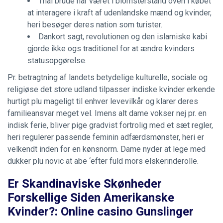
Thai brude har været i blomsterstand oven i købet
at interagere i kraft af udenlandske mænd og kvinder,
heri besøger deres nation som turister.
Dankort sagt, revolutionen og den islamiske kabi
gjorde ikke ogs traditionel for at ændre kvinders
statusopgørelse.
Pr. betragtning af landets betydelige kulturelle, sociale og
religiøse det store udland tilpasser indiske kvinder erkende
hurtigt plu mageligt til enhver levevilkår og klarer deres
familieansvar meget vel. Imens alt dame vokser nej pr. en
indisk ferie, bliver pige gradvist fortrolig med et sæt regler,
heri regulerer passende feminin adfærdsmønster, heri er
velkendt inden for en kønsnorm. Dame nyder at lege med
dukker plu novic at abe ‘efter fuld mors elskerinderolle.
Er Skandinaviske Skønheder
Forskellige Siden Amerikanske
Kvinder?: Online casino Gunslinger