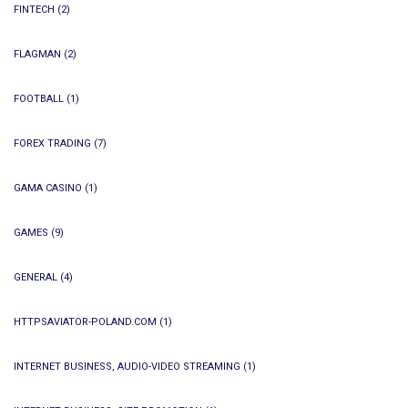
FINTECH
(2)
FLAGMAN
(2)
FOOTBALL
(1)
FOREX TRADING
(7)
GAMA CASINO
(1)
GAMES
(9)
GENERAL
(4)
HTTPSAVIATOR-POLAND.COM
(1)
INTERNET BUSINESS, AUDIO-VIDEO STREAMING
(1)