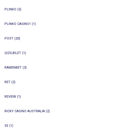
PLINKO
(5)
PLINKO CASINO1
(1)
POST
(20)
QIZILBILET
(1)
RAMENBET
(3)
RET
(2)
REVIEW
(1)
RICKY CASINO AUSTRALIA
(2)
SE
(1)