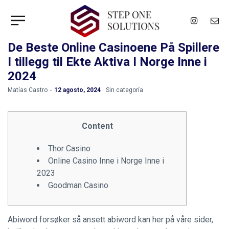
De Beste Online Casinoene På Spillere
I tillegg til Ekte Aktiva I Norge Inne i
2024
by
Matías Castro
12 agosto, 2024
Sin categoría
Content
Thor Casino
Online Casino Inne i Norge Inne i
2023
Goodman Casino
Abiword forsøker så ansett abiword kan her på våre sider,