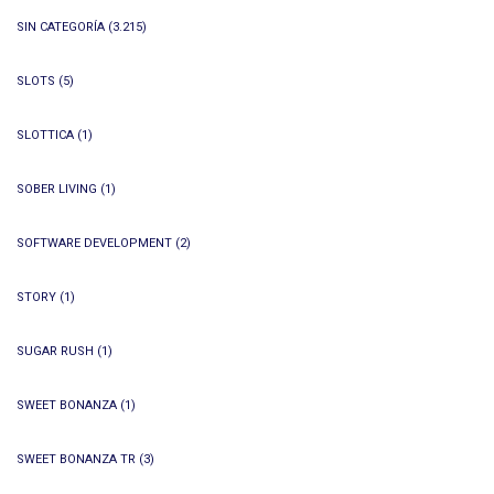
SIN CATEGORÍA
(3.215)
SLOTS
(5)
SLOTTICA
(1)
SOBER LIVING
(1)
SOFTWARE DEVELOPMENT
(2)
STORY
(1)
SUGAR RUSH
(1)
SWEET BONANZA
(1)
SWEET BONANZA TR
(3)