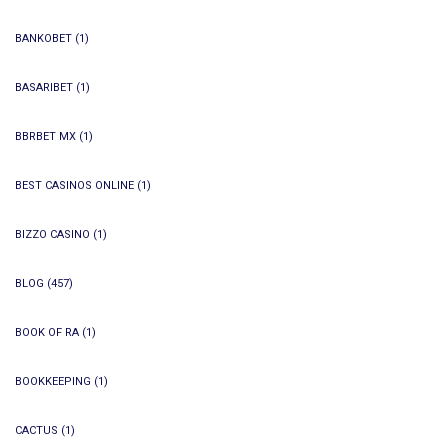
BANKOBET
(1)
BASARIBET
(1)
BBRBET MX
(1)
BEST CASINOS ONLINE
(1)
BIZZO CASINO
(1)
BLOG
(457)
BOOK OF RA
(1)
BOOKKEEPING
(1)
CACTUS
(1)