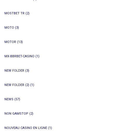
MOSTBET TR
(2)
MOTO
(3)
MOTOR
(13)
MX-BBRBET-CASINO
(1)
NEW FOLDER
(3)
NEW FOLDER (2)
(1)
NEWS
(57)
NON GAMSTOP
(2)
NOUVEAU CASINO EN LIGNE
(1)