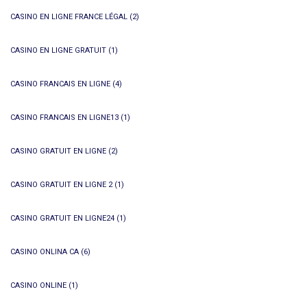
CASINO EN LIGNE FRANCE LÉGAL
(2)
CASINO EN LIGNE GRATUIT
(1)
CASINO FRANCAIS EN LIGNE
(4)
CASINO FRANCAIS EN LIGNE13
(1)
CASINO GRATUIT EN LIGNE
(2)
CASINO GRATUIT EN LIGNE 2
(1)
CASINO GRATUIT EN LIGNE24
(1)
CASINO ONLINA CA
(6)
CASINO ONLINE
(1)