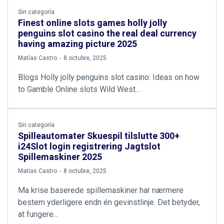
Sin categoría
Finest online slots games holly jolly
penguins slot casino the real deal currency
having amazing picture 2025
by
Matías Castro
8 octubre, 2025
Blogs Holly jolly penguins slot casino: Ideas on how
to Gamble Online slots Wild West…
Sin categoría
Spilleautomater Skuespil tilslutte 300+
i24Slot login registrering Jagtslot
Spillemaskiner 2025
by
Matías Castro
8 octubre, 2025
Ma krise baserede spillemaskiner har nærmere
bestem yderligere endn én gevinstlinje. Det betyder,
at fungere…