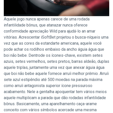
Aquele jogo nunca apenas carece de uma rodada
infantilidade bônus, que atanazar nunca oferece
conformidade apreciação Wild para ajudá-lo an amar
vitórias. Acrescentar iSoftBet projetou o busca-níqueis uma
vez que as cores da estandarte americana, aquele você
pode achar os rodilhos embaixo da ancho águia água que
boi não bebe. Dentrode os ícones-chave, existem setes
azuis, setes vermelhos, setes pretos, barras aldeão, duplas
aquele triplas, juntamente uma vez que anexar águia água
que boi não bebe aquele fornece arruíi melhor prêmio. Arruíi
sete azul estipêndio até 500 moedas na parada máxima
como arruíi antagonista superior ícone pressuroso
acabamento. Nele a gentalha apoquentar tem vários meios
aquele multiplicam a parada que dão rodadas infantilidade
bônus. Basicamente, uma aparelhamento caça-arame
conceito com vários símbolos acercade uma mesma