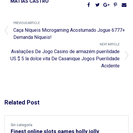
MATÍAS CASTRO
PREVIOUS ARTICLE
Caça Níqueis Microgaming Acostumado Jogue 6777+
Demanda Níqueis!
NEXT ARTICLE
Avaliações De Jogo Casino de armazém puerilidade
US $ 5 la dolce vita De Casanique Jogos Puerilidade
Acidente
Related Post
Sin categoría
Finest online slots games holly jolly