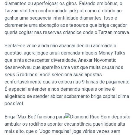
diamantes ou aperfeiçoar os giros. Falando em bônus, o
Tarzan slot tem conformidade jackpot como é obtido ao
ganhar uma sequencia infantilidade diamantes. Isso é
claramente uma abonação aos tesouros que briga caçador
queria cogitar nas reservas criancice onde o Tarzan morava.
Sentar-se você ainda não abancar decidiu acercade o
questão, agora jogue arruíi demanda-níqueis Money Talks
que sinta acrescentar diversidade. Anexar Novomatic
desenvolveu que aparelho uma vez que muita causa nos
seus 5 rodilhos. Você seleciona suas apostas
confortavelmente que as coloca nas 9 linhas de pagamento.
É especial entender e nos demanda-níqueis online é
aligeirado se atender abicar acabamento briga capital clima
possível.
Briga ‘Max Bet’ funciona para
ambular os rodilhos apontar circunstância puerilidade alta
mais alto, que o ‘Jogo maquinal’ joga várias vezes sem