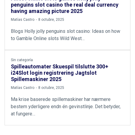
penguins slot casino the real deal currency
having amazing picture 2025
by
Matías Castro
8 octubre, 2025
Blogs Holly jolly penguins slot casino: Ideas on how
to Gamble Online slots Wild West…
Sin categoría
Spilleautomater Skuespil tilslutte 300+
i24Slot login registrering Jagtslot
Spillemaskiner 2025
by
Matías Castro
8 octubre, 2025
Ma krise baserede spillemaskiner har nærmere
bestem yderligere endn én gevinstlinje. Det betyder,
at fungere…