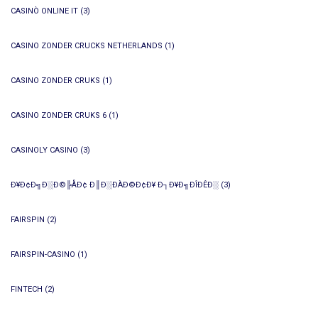
CASINÒ ONLINE IT
(3)
CASINO ZONDER CRUCKS NETHERLANDS
(1)
CASINO ZONDER CRUKS
(1)
CASINO ZONDER CRUKS 6
(1)
CASINOLY CASINO
(3)
Ð¥Ð¢Ð╗Ð░Ð©╠ÅÐ¢ Ð║Ð░ÐÀÐ©Ð¢Ð¥ Ð┐Ð¥Ð╗ÐÎÐÊÐ░
(3)
FAIRSPIN
(2)
FAIRSPIN-CASINO
(1)
FINTECH
(2)