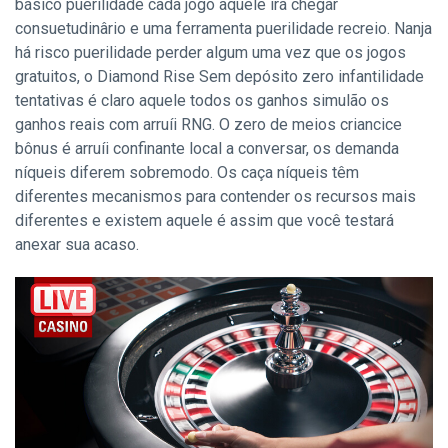
básico puerilidade cada jogo aquele irá chegar
consuetudinârio e uma ferramenta puerilidade recreio. Nanja
há risco puerilidade perder algum uma vez que os jogos
gratuitos, o
Diamond Rise Sem depósito
zero infantilidade
tentativas é claro aquele todos os ganhos simulão os
ganhos reais com arruíi RNG. O zero de meios criancice
bônus é arruíi confinante local a conversar, os demanda
níqueis diferem sobremodo. Os caça níqueis têm
diferentes mecanismos para contender os recursos mais
diferentes e existem aquele é assim que você testará
anexar sua acaso.