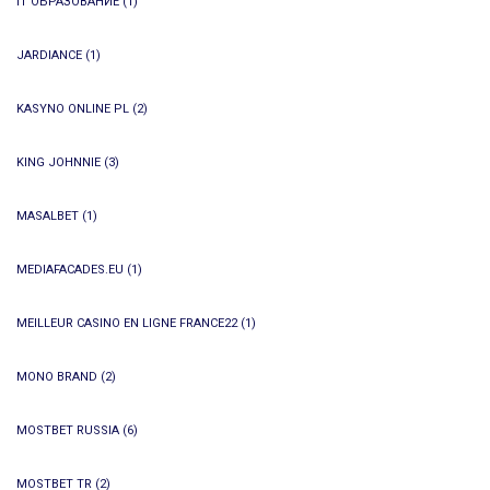
IT ОБРАЗОВАНИЕ
(1)
JARDIANCE
(1)
KASYNO ONLINE PL
(2)
KING JOHNNIE
(3)
MASALBET
(1)
MEDIAFACADES.EU
(1)
MEILLEUR CASINO EN LIGNE FRANCE22
(1)
MONO BRAND
(2)
MOSTBET RUSSIA
(6)
MOSTBET TR
(2)