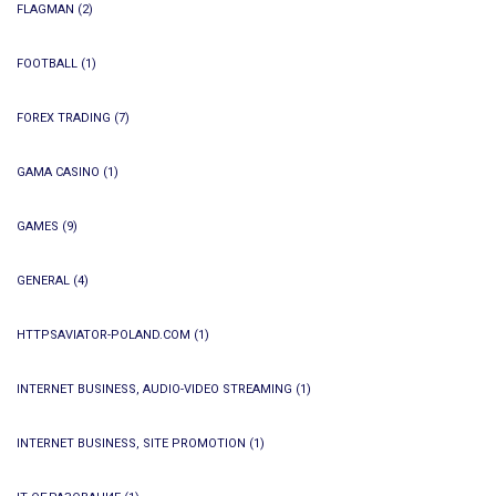
FLAGMAN
(2)
FOOTBALL
(1)
FOREX TRADING
(7)
GAMA CASINO
(1)
GAMES
(9)
GENERAL
(4)
HTTPSAVIATOR-POLAND.COM
(1)
INTERNET BUSINESS, AUDIO-VIDEO STREAMING
(1)
INTERNET BUSINESS, SITE PROMOTION
(1)