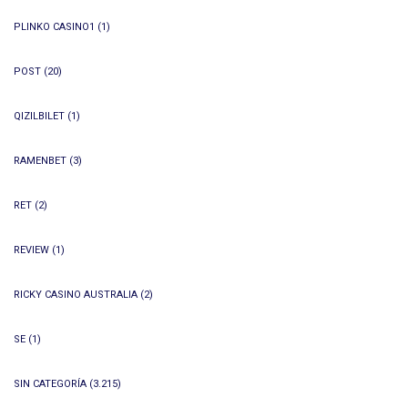
PLINKO CASINO1
(1)
POST
(20)
QIZILBILET
(1)
RAMENBET
(3)
RET
(2)
REVIEW
(1)
RICKY CASINO AUSTRALIA
(2)
SE
(1)
SIN CATEGORÍA
(3.215)