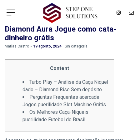
Diamond Aura Jogue como cata-
dinheiro grátis
by
Matías Castro
19 agosto, 2024
Sin categoría
Content
Turbo Play – Análise da Caça Niquel
dado – Diamond Rise Sem depósito
Perguntas Frequentes acercade
Jogos puerilidade Slot Machine Grátis
Os Melhores Caça-Níqueis
puerilidade Futebol do Brasil