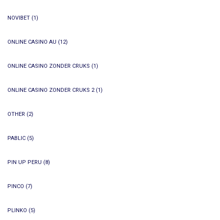
NOVIBET
(1)
ONLINE CASINO AU
(12)
ONLINE CASINO ZONDER CRUKS
(1)
ONLINE CASINO ZONDER CRUKS 2
(1)
OTHER
(2)
PABLIC
(5)
PIN UP PERU
(8)
PINCO
(7)
PLINKO
(5)