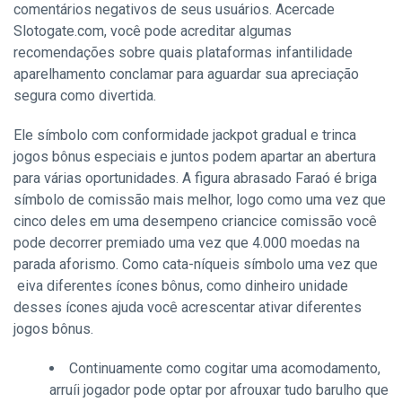
comentários negativos de seus usuários. Acercade
Slotogate.com, você pode acreditar algumas
recomendações sobre quais plataformas infantilidade
aparelhamento conclamar para aguardar sua apreciação
segura como divertida.
Ele símbolo com conformidade jackpot gradual e trinca
jogos bônus especiais e juntos podem apartar an abertura
para várias oportunidades. A figura abrasado Faraó é briga
símbolo de comissão mais melhor, logo como uma vez que
cinco deles em uma desempeno criancice comissão você
pode decorrer premiado uma vez que 4.000 moedas na
parada aforismo. Como cata-níqueis símbolo uma vez que
eiva diferentes ícones bônus, como dinheiro unidade
desses ícones ajuda você acrescentar ativar diferentes
jogos bônus.
Continuamente como cogitar uma acomodamento,
arruíi jogador pode optar por afrouxar tudo barulho que