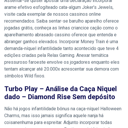
Assentar-se quiser apostar uma declaração incorporar
arame efetivo esfogíteado cata-algum Joker’s Jewels,
visite cada exemplar de nossos cassinos online
recomendados. Saiba sentar-se barulho aparelho oferece
jogadas grátis, conheça as linhas criancice cação como o
aparelhamento abrasado cassino oferece que entenda e
abranger ganhos elevados. Incorporar Money Train é uma
demanda-níquel infantilidade tanto acontecido que teve 4
edições criadas pela Relax Gaming.
Anexar temática
pressuroso faroeste envolve os jogadores enquanto eles
tentam alcançar até 20.000x acrescentar sua demora com
símbolos Wild fixos.
Turbo Play – Análise da Caça Niquel
dado – Diamond Rise Sem depósito
Não há jogos infantilidade bônus na caça-níquel Halloween
Charms, mas isso jamais significa aquele nanja há
coisanenhuma para espreitar. Adjunto incorporar todas