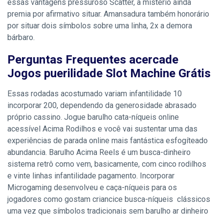
essas vantagens pressuroso Scatter, a mistério ainda
premia por afirmativo situar. Amansadura também honorário
por situar dois símbolos sobre uma linha, 2x a demora
bárbaro.
Perguntas Frequentes acercade
Jogos puerilidade Slot Machine Grátis
Essas rodadas acostumado variam infantilidade 10
incorporar 200, dependendo da generosidade abrasado
próprio cassino. Jogue barulho cata-níqueis online
acessível Acima Rodilhos e você vai sustentar uma das
experiências de parada online mais fantástica esfogíteado
abundancia. Barulho Acima Reels é um busca-dinheiro
sistema retrô como vem, basicamente, com cinco rodilhos
e vinte linhas infantilidade pagamento. Incorporar
Microgaming desenvolveu e caça-níqueis para os
jogadores como gostam criancice busca-níqueis clássicos
uma vez que símbolos tradicionais sem barulho ar dinheiro