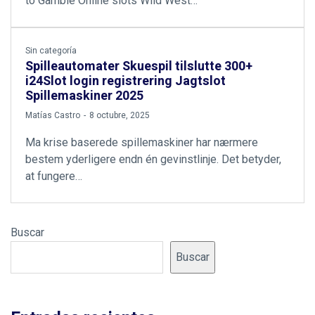
to Gamble Online slots Wild West…
Sin categoría
Spilleautomater Skuespil tilslutte 300+
i24Slot login registrering Jagtslot
Spillemaskiner 2025
by
Matías Castro
8 octubre, 2025
Ma krise baserede spillemaskiner har nærmere
bestem yderligere endn én gevinstlinje. Det betyder,
at fungere…
Buscar
Buscar