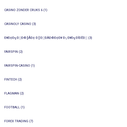
CASINO ZONDER CRUKS 6
(1)
CASINOLY CASINO
(3)
Ð¥Ð¢Ð╗Ð░Ð©╠ÅÐ¢ Ð║Ð░ÐÀÐ©Ð¢Ð¥ Ð┐Ð¥Ð╗ÐÎÐÊÐ░
(3)
FAIRSPIN
(2)
FAIRSPIN-CASINO
(1)
FINTECH
(2)
FLAGMAN
(2)
FOOTBALL
(1)
FOREX TRADING
(7)