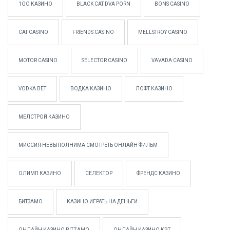
1GO КАЗИНО
BLACK CAT DVA PORN
BONS CASINO
CAT CASINO
FRIENDS CASINO
MELLSTROY CASINO
MOTOR CASINO
SELECTOR CASINO
VAVADA CASINO
VODKA BET
ВОДКА КАЗИНО
ЛОФТ КАЗИНО
МЕЛСТРОЙ КАЗИНО
МИССИЯ НЕВЫПОЛНИМА СМОТРЕТЬ ОНЛАЙН ФИЛЬМ
ОЛИМП КАЗИНО
СЕЛЕКТОР
ФРЕНДС КАЗИНО
БИТЗАМО
КАЗИНО ИГРАТЬ НА ДЕНЬГИ
ОНЛАЙН КАЗИНО BITZAMO
ОНЛАЙН КАЗИНО КЭТ