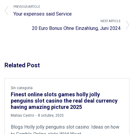
PREVIOUS ARTICLE
Your expenses said Service
NEXT ARTICLE
20 Euro Bonus Ohne Einzahlung, Juni 2024
Related Post
Sin categoría
Finest online slots games holly jolly
penguins slot casino the real deal currency
having amazing picture 2025
by
Matías Castro
8 octubre, 2025
Blogs Holly jolly penguins slot casino: Ideas on how