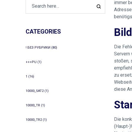
immer be
Adresse 
benötigs
Bil
CATEGORIES
Die Feh
! БЕЗ РУБРИКИ
(80)
Servern
stoßen, 
+++PU
(1)
empfiehl
zu erset
1
(16)
Webseite
diese An
10000_SAT2
(1)
Sta
10000_TR
(1)
Die konk
10000_TR2
(1)
(Haupt-)