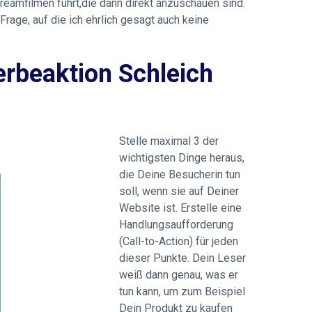
reamfilmen führt,die dann direkt anzuschauen sind.
Frage, auf die ich ehrlich gesagt auch keine
rbeaktion Schleich
Stelle maximal 3 der
wichtigsten Dinge heraus,
die Deine Besucherin tun
soll, wenn sie auf Deiner
Website ist. Erstelle eine
Handlungsaufforderung
(Call-to-Action) für jeden
dieser Punkte. Dein Leser
weiß dann genau, was er
tun kann, um zum Beispiel
Dein Produkt zu kaufen