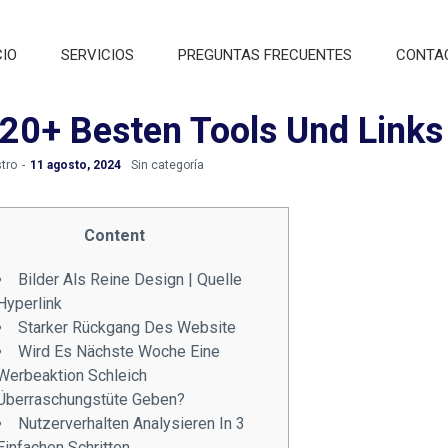
CIO
SERVICIOS
PREGUNTAS FRECUENTES
CONTA
 20+ Besten Tools Und Links
tro
11 agosto, 2024
Sin categoría
Content
Bilder Als Reine Design | Quelle
Hyperlink
Starker Rückgang Des Website
Wird Es Nächste Woche Eine
Werbeaktion Schleich
Überraschungstüte Geben?
Nutzerverhalten Analysieren In 3
Einfachen Schritten