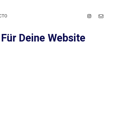
CTO
 Für Deine Website