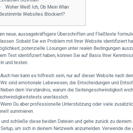
Woher Weiß Ich, Ob Mein Wlan
Bestimmte Websites Blockiert?
en neue, aussagekräftigere Überschriften und Fließtexte formuli
 lassen. Sobald Sie ein Problem mit Ihrer Website identifiziert h
glichkeit, potenzielle Lösungen unter realen Bedingungen ausz
m Text identifiziert haben, können Sie auf Basis Ihrer Kenntni
ln und testen.
Auch hier kann es hilfreich sein, nur auf dieser Website nach
Wir sind emotionale Lebewesen, die Entscheidungen und Entschl
Neben dem Verständnis, warum die Seitengeschwindigkeit wichti
schwindigkeitstests unerlässlich.
Wenn Du aber professionelle Unterstützung oder viele zusätzli
hnell summieren.
 und schließe diese beiden Dateien und gehe zurück zu deinem A
Setup, um sich in deinem Netzwerk anzumelden. Verwende die g