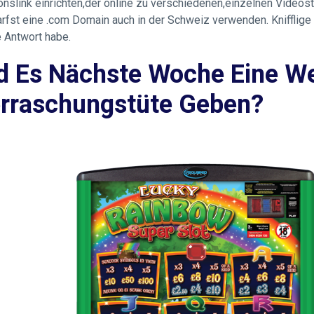
onslink einrichten,der online zu verschiedenen,einzelnen Videost
arfst eine .com Domain auch in der Schweiz verwenden. Knifflige 
e Antwort habe.
d Es Nächste Woche Eine We
rraschungstüte Geben?