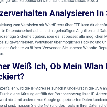
gänger des Europäischen Datenschutzausschusses EDSA).
zerverhalten Analysieren In 
leitung zum Verbinden mit WordPress über FTP kann dir ebenfal
für Datensicherheit sehen sich regelmäßigen Angriffen und Da
rozentige Sicherheit geben, aber es ist besser, alle möglichen 
e zu gewährleisten. Warnungen über mögliches Hacking und Uns
en der Website zu öffnen. Verwenden Sie unseren Website-Repu
en.
er Weiß Ich, Ob Mein Wlan
ckiert?
inzelfällen wird die IP-Adresse zunächst ungekürzt in die USA a
 Durch diese Kürzung entfällt der Personenbezug Ihrer IP-Adre
wird nicht mit anderen von Google gespeicherten Daten kombini
hend sind, müssen Sie die Nutzung des Tools in Ihrer Datenschu