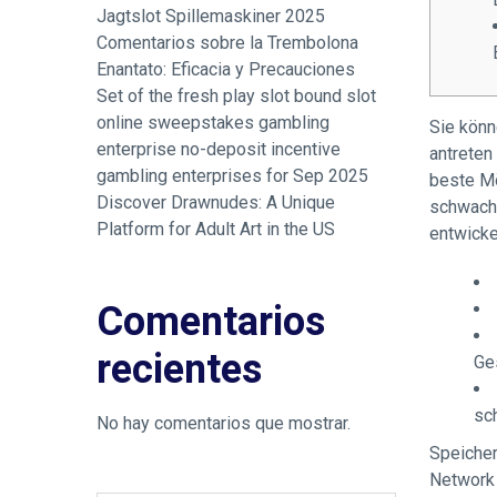
Jagtslot Spillemaskiner 2025
Comentarios sobre la Trembolona
Enantato: Eficacia y Precauciones
Set of the fresh play slot bound slot
online sweepstakes gambling
Sie könn
enterprise no-deposit incentive
antreten
gambling enterprises for Sep 2025
beste Mö
Discover Drawnudes: A Unique
schwache
Platform for Adult Art in the US
entwicke
Comentarios
recientes
Ge
sc
No hay comentarios que mostrar.
Speicher
Network 