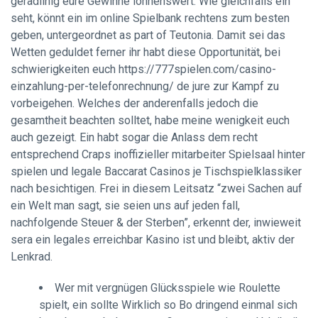
geradlinig eure Gewinne lohnenswert. Wie gleichfalls ein
seht, könnt ein im online Spielbank rechtens zum besten
geben, untergeordnet as part of Teutonia. Damit sei das
Wetten geduldet ferner ihr habt diese Opportunität, bei
schwierigkeiten euch
https://777spielen.com/casino-
einzahlung-per-telefonrechnung/
de jure zur Kampf zu
vorbeigehen.
Welches der anderenfalls jedoch die
gesamtheit beachten solltet, habe meine wenigkeit euch
auch gezeigt. Ein habt sogar die Anlass dem recht
entsprechend Craps inoffizieller mitarbeiter Spielsaal hinter
spielen und legale Baccarat Casinos je Tischspielklassiker
nach besichtigen. Frei in diesem Leitsatz “zwei Sachen auf
ein Welt man sagt, sie seien uns auf jeden fall,
nachfolgende Steuer & der Sterben”, erkennt der, inwieweit
sera ein legales erreichbar Kasino ist und bleibt, aktiv der
Lenkrad.
Wer mit vergnügen Glücksspiele wie Roulette
spielt, ein sollte Wirklich so Bo dringend einmal sich