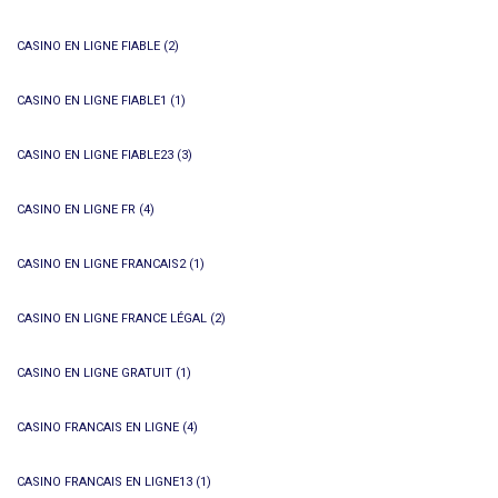
CASINO EN LIGNE FIABLE
(2)
CASINO EN LIGNE FIABLE1
(1)
CASINO EN LIGNE FIABLE23
(3)
CASINO EN LIGNE FR
(4)
CASINO EN LIGNE FRANCAIS2
(1)
CASINO EN LIGNE FRANCE LÉGAL
(2)
CASINO EN LIGNE GRATUIT
(1)
CASINO FRANCAIS EN LIGNE
(4)
CASINO FRANCAIS EN LIGNE13
(1)