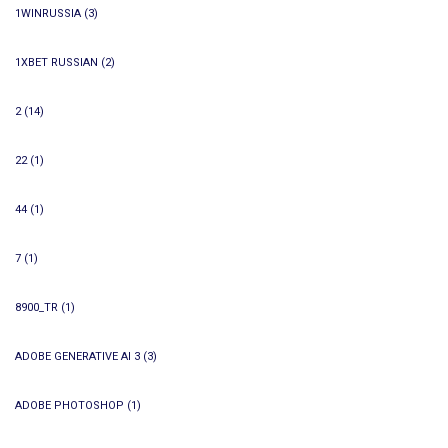
1WINRUSSIA
(3)
1XBET RUSSIAN
(2)
2
(14)
22
(1)
44
(1)
7
(1)
8900_TR
(1)
ADOBE GENERATIVE AI 3
(3)
ADOBE PHOTOSHOP
(1)