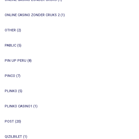
ONLINE CASINO ZONDER CRUKS 2
(1)
OTHER
(2)
PABLIC
(5)
PIN UP PERU
(8)
PINCO
(7)
PLINKO
(5)
PLINKO CASINO1
(1)
POST
(20)
QIZILBILET
(1)