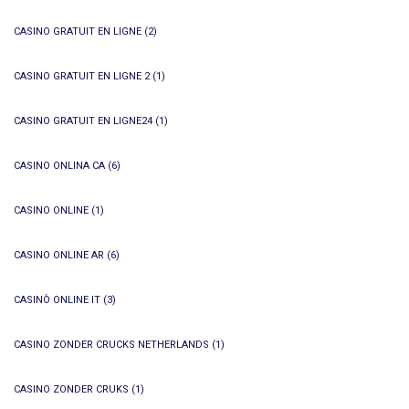
CASINO GRATUIT EN LIGNE
(2)
CASINO GRATUIT EN LIGNE 2
(1)
CASINO GRATUIT EN LIGNE24
(1)
CASINO ONLINA CA
(6)
CASINO ONLINE
(1)
CASINO ONLINE AR
(6)
CASINÒ ONLINE IT
(3)
CASINO ZONDER CRUCKS NETHERLANDS
(1)
CASINO ZONDER CRUKS
(1)