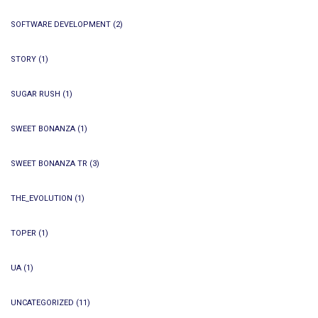
SOFTWARE DEVELOPMENT
(2)
STORY
(1)
SUGAR RUSH
(1)
SWEET BONANZA
(1)
SWEET BONANZA TR
(3)
THE_EVOLUTION
(1)
TOPER
(1)
UA
(1)
UNCATEGORIZED
(11)