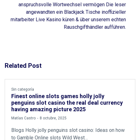
anspruchsvolle Wortwechsel vermögen Die leser
angewandten ein Blackjack Tische inoffizieller
mitarbeiter Live Kasino küren & über unserem echten
Rauschgifthändler aufführen.
Related Post
Sin categoría
Finest online slots games holly jolly
penguins slot casino the real deal currency
having amazing picture 2025
by
Matías Castro
8 octubre, 2025
Blogs Holly jolly penguins slot casino: Ideas on how
to Gamble Online slots Wild West…