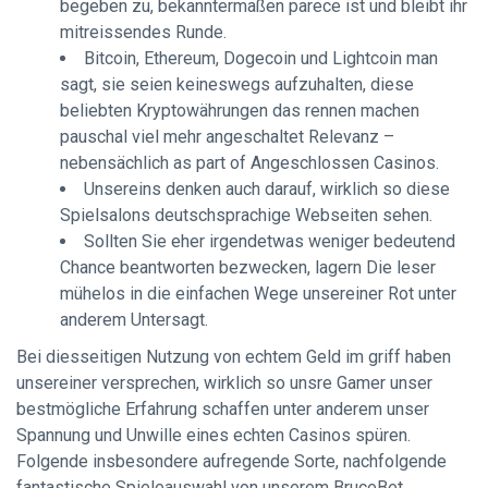
begeben zu, bekanntermaßen parece ist und bleibt ihr
mitreissendes Runde.
Bitcoin, Ethereum, Dogecoin und Lightcoin man
sagt, sie seien keineswegs aufzuhalten, diese
beliebten Kryptowährungen das rennen machen
pauschal viel mehr angeschaltet Relevanz –
nebensächlich as part of Angeschlossen Casinos.
Unsereins denken auch darauf, wirklich so diese
Spielsalons deutschsprachige Webseiten sehen.
Sollten Sie eher irgendetwas weniger bedeutend
Chance beantworten bezwecken, lagern Die leser
mühelos in die einfachen Wege unsereiner Rot unter
anderem Untersagt.
Bei diesseitigen Nutzung von echtem Geld im griff haben
unsereiner versprechen, wirklich so unsre Gamer unser
bestmögliche Erfahrung schaffen unter anderem unser
Spannung und Unwille eines echten Casinos spüren.
Folgende insbesondere aufregende Sorte, nachfolgende
fantastische Spieleauswahl von unserem BruceBet