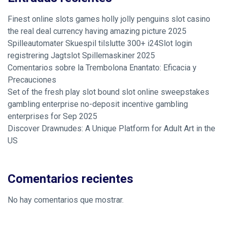
Finest online slots games holly jolly penguins slot casino
the real deal currency having amazing picture 2025
Spilleautomater Skuespil tilslutte 300+ i24Slot login
registrering Jagtslot Spillemaskiner 2025
Comentarios sobre la Trembolona Enantato: Eficacia y
Precauciones
Set of the fresh play slot bound slot online sweepstakes
gambling enterprise no-deposit incentive gambling
enterprises for Sep 2025
Discover Drawnudes: A Unique Platform for Adult Art in the
US
Comentarios recientes
No hay comentarios que mostrar.