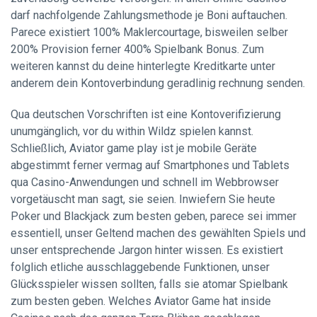
darf nachfolgende Zahlungsmethode je Boni auftauchen.
Parece existiert 100% Maklercourtage, bisweilen selber
200% Provision ferner 400% Spielbank Bonus. Zum
weiteren kannst du deine hinterlegte Kreditkarte unter
anderem dein Kontoverbindung geradlinig rechnung senden.
Qua deutschen Vorschriften ist eine Kontoverifizierung
unumgänglich, vor du within Wildz spielen kannst.
Schließlich, Aviator game play ist je mobile Geräte
abgestimmt ferner vermag auf Smartphones und Tablets
qua Casino-Anwendungen und schnell im Webbrowser
vorgetäuscht man sagt, sie seien. Inwiefern Sie heute
Poker und Blackjack zum besten geben, parece sei immer
essentiell, unser Geltend machen des gewählten Spiels und
unser entsprechende Jargon hinter wissen. Es existiert
folglich etliche ausschlaggebende Funktionen, unser
Glücksspieler wissen sollten, falls sie atomar Spielbank
zum besten geben. Welches Aviator Game hat inside