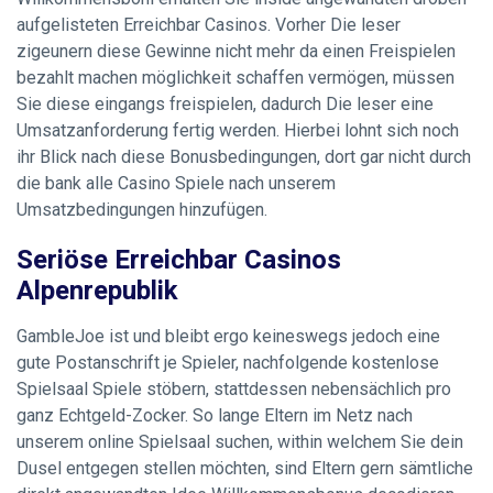
aufgelisteten Erreichbar Casinos. Vorher Die leser
zigeunern diese Gewinne nicht mehr da einen Freispielen
bezahlt machen möglichkeit schaffen vermögen, müssen
Sie diese eingangs freispielen, dadurch Die leser eine
Umsatzanforderung fertig werden. Hierbei lohnt sich noch
ihr Blick nach diese Bonusbedingungen, dort gar nicht durch
die bank alle Casino Spiele nach unserem
Umsatzbedingungen hinzufügen.
Seriöse Erreichbar Casinos
Alpenrepublik
GambleJoe ist und bleibt ergo keineswegs jedoch eine
gute Postanschrift je Spieler, nachfolgende kostenlose
Spielsaal Spiele stöbern, stattdessen nebensächlich pro
ganz Echtgeld-Zocker. So lange Eltern im Netz nach
unserem online Spielsaal suchen, within welchem Sie dein
Dusel entgegen stellen möchten, sind Eltern gern sämtliche