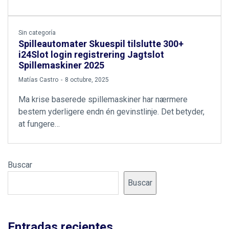
Sin categoría
Spilleautomater Skuespil tilslutte 300+
i24Slot login registrering Jagtslot
Spillemaskiner 2025
by
Matías Castro
8 octubre, 2025
Ma krise baserede spillemaskiner har nærmere
bestem yderligere endn én gevinstlinje. Det betyder,
at fungere…
Buscar
Buscar
Entradas recientes