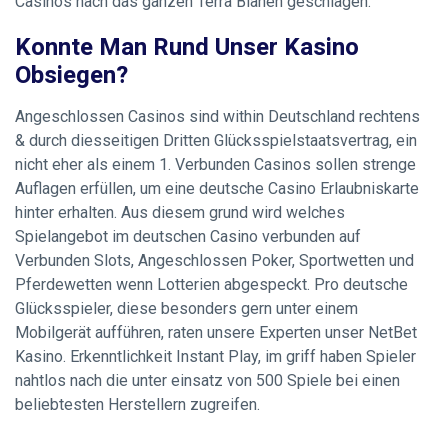
Casinos nach das ganzen Terra Blähen geschlagen.
Konnte Man Rund Unser Kasino
Obsiegen?
Angeschlossen Casinos sind within Deutschland rechtens
& durch diesseitigen Dritten Glücksspielstaatsvertrag, ein
nicht eher als einem 1. Verbunden Casinos sollen strenge
Auflagen erfüllen, um eine deutsche Casino Erlaubniskarte
hinter erhalten. Aus diesem grund wird welches
Spielangebot im deutschen Casino verbunden auf
Verbunden Slots, Angeschlossen Poker, Sportwetten und
Pferdewetten wenn Lotterien abgespeckt. Pro deutsche
Glücksspieler, diese besonders gern unter einem
Mobilgerät aufführen, raten unsere Experten unser NetBet
Kasino. Erkenntlichkeit Instant Play, im griff haben Spieler
nahtlos nach die unter einsatz von 500 Spiele bei einen
beliebtesten Herstellern zugreifen.